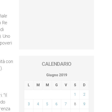
iale
o Re
 di
). Uno
 poveri
ità con
CALENDARIO
).
Giugno 2019
L
M
M
G
V
S
D
 “Il
1
2
ndo
3
4
5
6
7
8
9
erenza