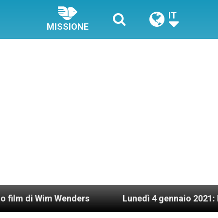
IT
MISSIONE
nders
Lunedì 4 gennaio 2021: Possesso cardina