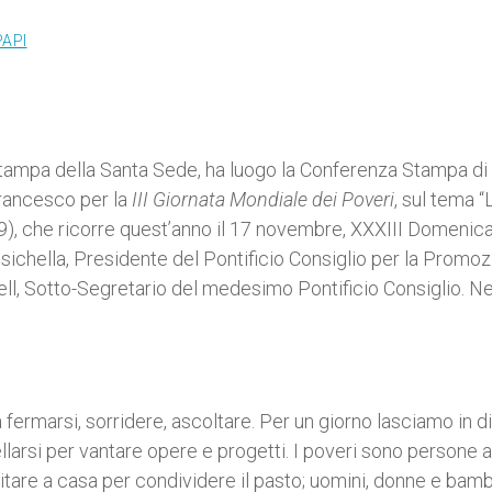
PAPI
 Stampa della Santa Sede, ha luogo la Conferenza Stampa di
rancesco per la
III Giornata Mondiale dei Poveri
, sul tema “
19), che ricorre quest’anno il 17 novembre, XXXIII Domenica
sichella, Presidente del Pontificio Consiglio per la Promo
l, Sotto-Segretario del medesimo Pontificio Consiglio. N
 fermarsi, sorridere, ascoltare. Per un giorno lasciamo in d
ellarsi per vantare opere e progetti. I poveri sono persone a
vitare a casa per condividere il pasto; uomini, donne e bamb