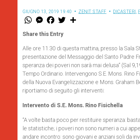
GIUGNO 13, 2019 19:40
ZENIT STAFF
DICASTERI
,
W
M
F
T
S
h
e
a
w
h
a
s
c
i
a
t
s
e
t
r
Share this Entry
s
e
b
t
e
A
n
o
e
p
g
o
r
Alle ore 11.30 di questa mattina, presso la Sala
p
e
k
presentazione del Messaggio del Santo Padre F
r
speranza dei poveri non sarà mai delusa” (Sal 9,
Tempo Ordinario. Intervengono S.E. Mons. Rino Fi
della Nuova Evangelizzazione e Mons. Graham Bel
riportiamo di seguito gli interventi:
Intervento di S.E. Mons. Rino Fisichella
“A volte basta poco per restituire speranza: basta
le statistiche; i poveri non sono numeri a cui app
andare incontro: sono giovani e anziani soli da in