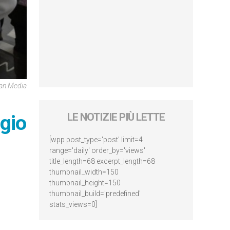
can Media
gio
LE NOTIZIE PIÙ LETTE
[wpp post_type='post' limit=4
range='daily' order_by='views'
title_length=68 excerpt_length=68
thumbnail_width=150
thumbnail_height=150
thumbnail_build='predefined'
stats_views=0]