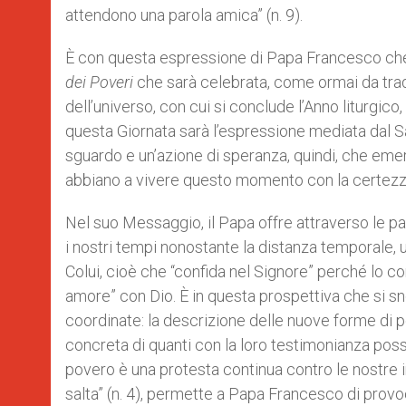
attendono una parola amica” (n. 9).
È con questa espressione di Papa Francesco che 
dei Poveri
che sarà celebrata, come ormai da trad
dell’universo, con cui si conclude l’Anno liturgic
questa Giornata sarà l’espressione mediata dal Sa
sguardo e un’azione di speranza, quindi, che eme
abbiano a vivere questo momento con la certezza c
Nel suo Messaggio, il Papa offre attraverso le p
i nostri tempi nonostante la distanza temporale, un
Colui, cioè che “confida nel Signore” perché lo co
amore” con Dio. È in questa prospettiva che si sn
coordinate: la descrizione delle nuove forme di po
concreta di quanti con la loro testimonianza poss
povero è una protesta continua contro le nostre in
salta” (n. 4), permette a Papa Francesco di provo