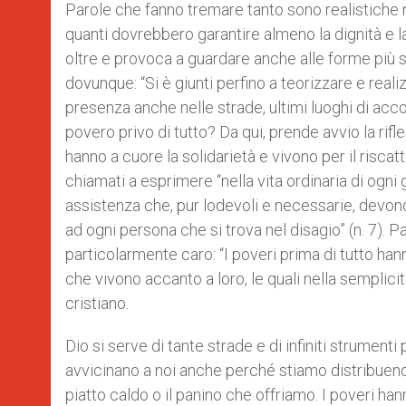
Parole che fanno tremare tanto sono realistiche 
quanti dovrebbero garantire almeno la dignità e 
oltre e provoca a guardare anche alle forme più 
dovunque: “Si è giunti perfino a teorizzare e reali
presenza anche nelle strade, ultimi luoghi di acco
povero privo di tutto? Da qui, prende avvio la rif
hanno a cuore la solidarietà e vivono per il riscatt
chiamati a esprimere “nella vita ordinaria di ogni 
assistenza che, pur lodevoli e necessarie, devon
ad ogni persona che si trova nel disagio” (n. 7).
particolarmente caro: “I poveri prima di tutto ha
che vivono accanto a loro, le quali nella semplic
cristiano.
Dio si serve di tante strade e di infiniti strumenti
avvicinano a noi anche perché stiamo distribuendo
piatto caldo o il panino che offriamo. I poveri han