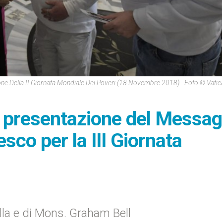
ne Della II Giornata Mondiale Dei Poveri (18 Novembre 2018) - Foto © Vati
 presentazione del Messag
sco per la III Giornata
lla e di Mons. Graham Bell