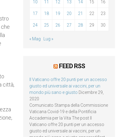
10
11
12
13
14
15
16
17
18
19
20
21
22
23
stro
24
25
26
27
28
29
30
i che
lla
« Mag
Lug »
e
FEED RSS
to
Il Vaticano offre 20 punti per un accesso
 città,
giusto ed universale ai vaccini, per un
mondo più sano e giusto
Dicembre 29,
2020
Comunicato Stampa della Commissione
rezza
Vaticana Covid-19 e della Pontificia
zione,
Accademia per la Vita The post Il
Vaticano offre 20 punti per un accesso
giusto ed universale ai vaccini, per un