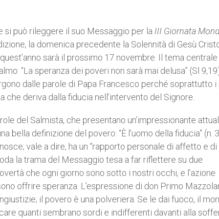
si può rileggere il suo Messaggio per la
III Giornata Mond
izione, la domenica precedente la Solennità di Gesù Crist
o, quest’anno sarà il prossimo 17 novembre. Il tema centrale
lmo: “La speranza dei poveri non sarà mai delusa” (Sl 9,19
rgono dalle parole di Papa Francesco perché soprattutto i
he deriva dalla fiducia nell’intervento del Signore.
arole del Salmista, che presentano un’impressionante attual
a bella definizione del povero: “È l’uomo della fiducia” (n. 3
nosce; vale a dire, ha un “rapporto personale di affetto e di
oda la trama del Messaggio tesa a far riflettere su due
vertà che ogni giorno sono sotto i nostri occhi, e l’azione
ono offrire speranza. L’espressione di don Primo Mazzolari:
giustizie; il povero è una polveriera. Se le dai fuoco, il mo
care quanti sembrano sordi e indifferenti davanti alla soff