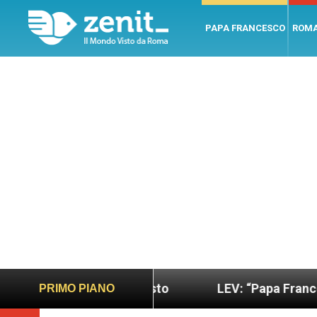
PAPA FRANCESCO
ROM
ano e giusto
LEV: “Papa Francesco. Un uomo di 
PRIMO PIANO