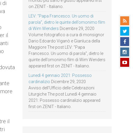
mondo più sano e giusto appeared first
 di
on ZENIT - Italiano.
 va
LEV: “Papa Francesco. Un uomo di
parola”, dietro le quinte dell’omonimo film
o
di Wim Wenders
Dicembre 29, 2020
r il
Volume fotografico a cura di monsignor
Dario Edoardo Viganò e Gianluca della
anti
Maggiore The post LEV: “Papa
no
Francesco. Un uomo di parola”, dietro le
quinte dell’omonimo film di Wim Wenders
appeared first on ZENIT - Italiano.
 dovuta
Lunedì 4 gennaio 2021: Possesso
cardinalizio
Dicembre 29, 2020
sante
Avviso dell’Ufficio delle Celebrazioni
’amore
Liturgiche The post Lunedì 4 gennaio
2021: Possesso cardinalizio appeared
first on ZENIT - Italiano.
re il
tri