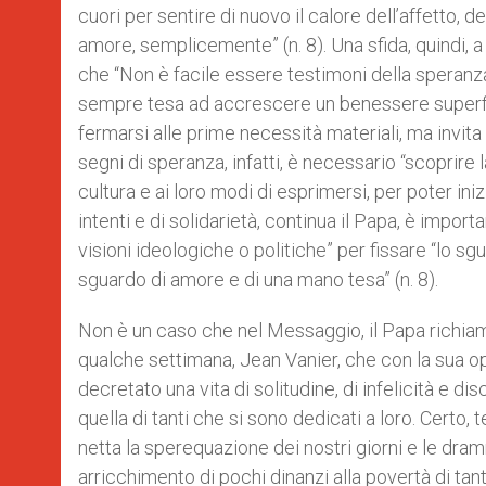
cuori per sentire di nuovo il calore dell’affetto, 
amore, semplicemente” (n. 8). Una sfida, quindi,
che “Non è facile essere testimoni della speranza
sempre tesa ad accrescere un benessere superficia
fermarsi alle prime necessità materiali, ma invita
segni di speranza, infatti, è necessario “scoprire l
cultura e ai loro modi di esprimersi, per poter iniz
intenti e di solidarietà, continua il Papa, è impo
visioni ideologiche o politiche” per fissare “lo s
sguardo di amore e di una mano tesa” (n. 8).
Non è un caso che nel Messaggio, il Papa richiam
qualche settimana, Jean Vanier, che con la sua op
decretato una vita di solitudine, di infelicità e di
quella di tanti che si sono dedicati a loro. Certo
netta la sperequazione dei nostri giorni e le dra
arricchimento di pochi dinanzi alla povertà di ta