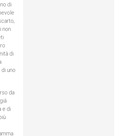
gno di
apevole
scarto,
i non
ti
oro
nità di
a
 di uno
arso da
già
a e di
più
dramma