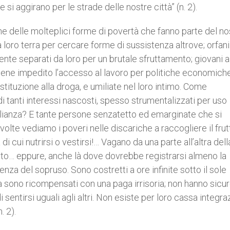
 si aggirano per le strade delle nostre città” (n. 2).
ne delle molteplici forme di povertà che fanno parte del no
la loro terra per cercare forme di sussistenza altrove; orfan
nte separati da loro per un brutale sfruttamento; giovani a
viene impedito l’accesso al lavoro per politiche economich
ostituzione alla droga, e umiliate nel loro intimo. Come
e di tanti interessi nascosti, spesso strumentalizzati per uso
uaglianza? E tante persone senzatetto ed emarginate che si
volte vediamo i poveri nelle discariche a raccogliere il frut
i cui nutrirsi o vestirsi!… Vagano da una parte all’altra della
etto… eppure, anche là dove dovrebbe registrarsi almeno la
olenza del sopruso. Sono costretti a ore infinite sotto il sole
ma sono ricompensati con una paga irrisoria; non hanno sicu
entirsi uguali agli altri. Non esiste per loro cassa integra
. 2).