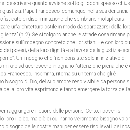
nel descrivere quanto avviene sotto gli occhi spesso chiusi
la giustizia. Papa Francesco, comunque, nella sua denuncia
sofisticate di discriminazione che sembrano moltiplicarsi
zzare un’architettura ostile in modo da sbarazzarsi della lor
glienza” (n. 2). Se si tolgono anche le strade cosa rimane pe
lessione sull’impegno concreto che i cristiani –e con loro qu
o dei poveri, della loro dignità e a favore della giustizia- so
giorno”. Un impegno che “non consiste solo in iniziative di
o mirare ad accrescere in ognuno l’attenzione piena che è
 Papa Francesco, insomma, ritorna su un tema che gli è
nno bisogno di Dio, del suo amore reso visibile da persone 
ità della loro vita esprimono e fanno emergere la forza dell
 per raggiungere il cuore delle persone. Certo, i poveri si
 loro il cibo, ma ciò di cui hanno veramente bisogno va olt
no bisogno delle nostre mani per essere risollevati, dei nos