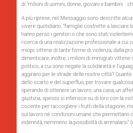
di “milioni di uomini, donne, giovani e bambini… che
A più riprese, nel Messaggio sono descritte alcu
vivere quotidiano: “famiglie costrette a lasciare 
hanno perso i genitori o che sono stati violenteme
ricerca di una realizzazione professionale a cui 
miopi; vittime di tante forme di violenza, dalla pr
dimenticare, inoltre, i milioni di immigrati vittim
politico, a cui sono negate la solidarietà e l’ug
aggirano per le strade delle nostre città? Quante 
dello scarto e del superfluo, per trovare qualcosa d
sperando di ottenere un lavoro, una casa, un aff
giustizia, spesso si infierisce su di loro con la vi
cocente per raccogliere i frutti della stagione, 
sul lavoro né condizioni umane che permettano di s
indennità, nemmeno la possibilità di ammalarsi” (n