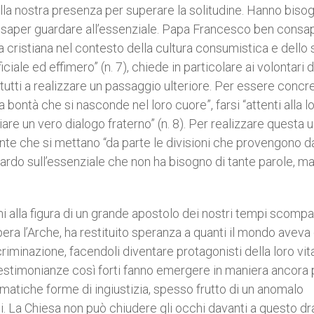
della nostra presenza per superare la solitudine. Hanno biso
 a saper guardare all’essenziale. Papa Francesco ben cons
 cristiana nel contesto della cultura consumistica e dello 
le ed effimero” (n. 7), chiede in particolare ai volontari d
 tutti a realizzare un passaggio ulteriore. Per essere concre
a bontà che si nasconde nel loro cuore”, farsi “attenti alla l
iare un vero dialogo fraterno” (n. 8). Per realizzare questa u
rtante che si mettano “da parte le divisioni che provengono d
guardo sull’essenziale che non ha bisogno di tante parole, ma
i alla figura di un grande apostolo dei nostri tempi scomp
era l’Arche, ha restituito speranza a quanti il mondo aveva 
scriminazione, facendoli diventare protagonisti della loro vit
, testimonianze così forti fanno emergere in maniera ancora 
mmatiche forme di ingiustizia, spesso frutto di un anomalo
nti. La Chiesa non può chiudere gli occhi davanti a questo 