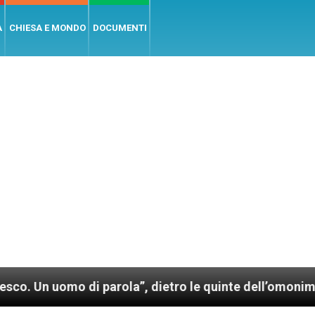
A
CHIESA E MONDO
DOCUMENTI
parola”, dietro le quinte dell’omonimo film di Wim We