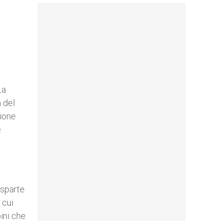
La
 del
zione
e
isparte
 cui
ini che