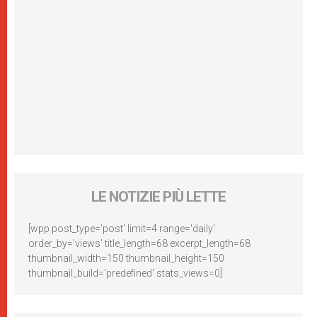
LE NOTIZIE PIÙ LETTE
[wpp post_type='post' limit=4 range='daily'
order_by='views' title_length=68 excerpt_length=68
thumbnail_width=150 thumbnail_height=150
thumbnail_build='predefined' stats_views=0]