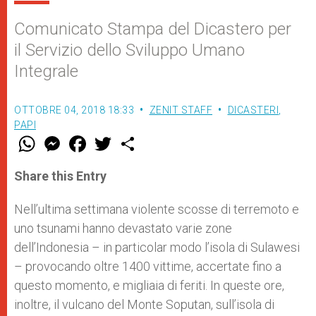
Comunicato Stampa del Dicastero per
il Servizio dello Sviluppo Umano
Integrale
OTTOBRE 04, 2018 18:33
ZENIT STAFF
DICASTERI
,
PAPI
W
M
F
T
S
h
e
a
w
h
a
s
c
i
a
t
s
e
t
r
Share this Entry
s
e
b
t
e
A
n
o
e
p
g
o
r
Nell’ultima settimana violente scosse di terremoto e
p
e
k
uno tsunami hanno devastato varie zone
r
dell’Indonesia – in particolar modo l’isola di Sulawesi
– provocando oltre 1400 vittime, accertate fino a
questo momento, e migliaia di feriti. In queste ore,
inoltre, il vulcano del Monte Soputan, sull’isola di