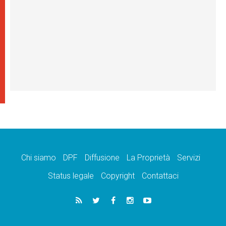
Chi siamo
DPF
Diffusione
La Proprietà
Servizi
Status legale
Copyright
Contattaci