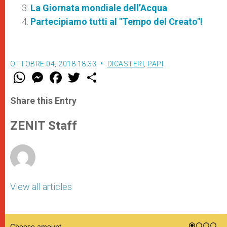
La Giornata mondiale dell’Acqua
Partecipiamo tutti al "Tempo del Creato"!
OTTOBRE 04, 2018 18:33
DICASTERI
,
PAPI
W
M
F
T
S
h
e
a
w
h
a
s
c
i
a
t
s
e
t
r
Share this Entry
s
e
b
t
e
A
n
o
e
p
g
o
r
ZENIT Staff
p
e
k
r
View all articles