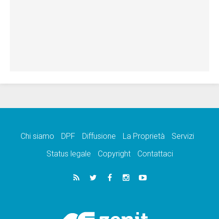
Chi siamo
DPF
Diffusione
La Proprietà
Servizi
Status legale
Copyright
Contattaci