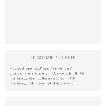
LE NOTIZIE PIÙ LETTE
[wpp post_type='post' limit=4 range='daily'
order_by='views' title_length=68 excerpt_length=68
thumbnail_width=150 thumbnail_height=150
thumbnail_build='predefined' stats_views=0]