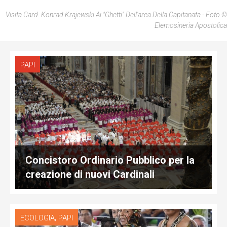
Visita Card. Konrad Krajewski Ai "ghetti" Dell'area Della Capitanata - Foto ©
Elemosineria Apostolica
PAPI
Concistoro Ordinario Pubblico per la
creazione di nuovi Cardinali
,
ECOLOGIA
PAPI