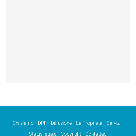
Chi siamo
DPF
Diffusione
La Proprietà
Servizi
Status legale
Copyright
Contattaci