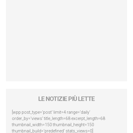
LE NOTIZIE PIÙ LETTE
[wpp post_type='post' limit=4 range='daily'
order_by='views' title_length=68 excerpt_length=68
thumbnail_width=150 thumbnail_height=150
thumbnail_build='predefined' stats_views=0]