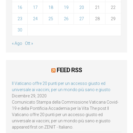
16
17
18
19
20
21
22
23
24
25
26
27
28
29
30
« Ago
Ott »
FEED RSS
Il Vaticano offre 20 punti per un accesso giusto ed
universale ai vaccini, per un mondo più sano e giusto
Dicembre 29, 2020
Comunicato Stampa della Commissione Vaticana Covid-
19 e della Pontificia Accademia per la Vita The post Il
Vaticano offre 20 punti per un accesso giusto ed
universale ai vaccini, per un mondo più sano e giusto
appeared first on ZENIT - Italiano.