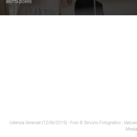
BRITTA DÖRRE
Udienza Generale (12/06/2019) - Foto © Servizio Fotografico - Vatican
Media