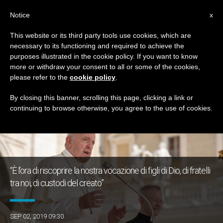
IT
Notice
x
This website or its third party tools use cookies, which are
necessary to its functioning and required to achieve the
GIORNO
purposes illustrated in the cookie policy. If you want to know
Settembre 2nd, 2019
more or withdraw your consent to all or some of the cookies,
please refer to the
cookie policy
.
By closing this banner, scrolling this page, clicking a link or
continuing to browse otherwise, you agree to the use of cookies.
ULTIME NOTIZIE
“È l’ora di riscoprire la nostra vocazione di figli di Dio, di fratelli
tra noi, di custodi del creato”
SEP 02, 2019 09:30