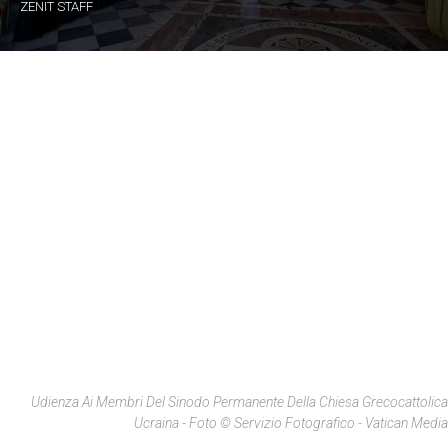
ZENIT STAFF
Udienza Ai Membri Del Sinodo Permanente Della Chiesa Grecocattolica
Ucraina - Foto © Servizio Fotografico - Vatican Media