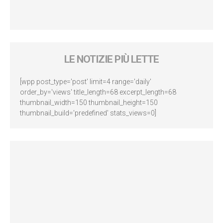
LE NOTIZIE PIÙ LETTE
[wpp post_type='post' limit=4 range='daily'
order_by='views' title_length=68 excerpt_length=68
thumbnail_width=150 thumbnail_height=150
thumbnail_build='predefined' stats_views=0]