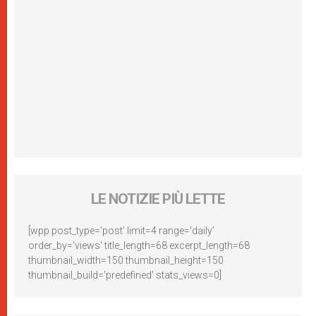
LE NOTIZIE PIÙ LETTE
[wpp post_type='post' limit=4 range='daily'
order_by='views' title_length=68 excerpt_length=68
thumbnail_width=150 thumbnail_height=150
thumbnail_build='predefined' stats_views=0]