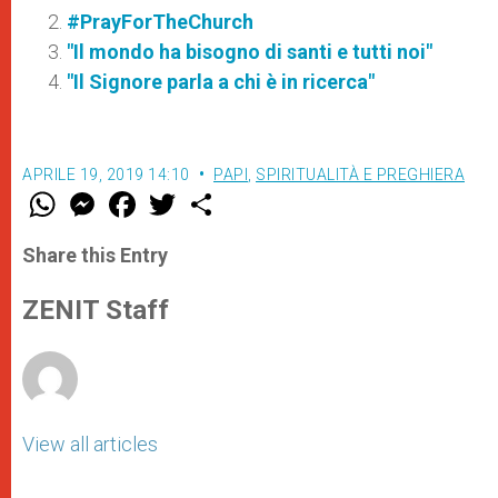
#PrayForTheChurch
"Il mondo ha bisogno di santi e tutti noi"
"Il Signore parla a chi è in ricerca"
APRILE 19, 2019 14:10
PAPI
,
SPIRITUALITÀ E PREGHIERA
W
M
F
T
S
h
e
a
w
h
a
s
c
i
a
t
s
e
t
r
Share this Entry
s
e
b
t
e
A
n
o
e
p
g
o
r
ZENIT Staff
p
e
k
r
View all articles