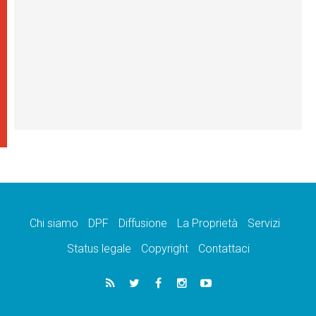
Chi siamo
DPF
Diffusione
La Proprietà
Servizi
Status legale
Copyright
Contattaci