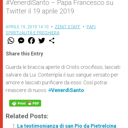
#VenerdìSanto – Papa Francesco su
Twitter il 19 aprile 2019
APRILE 19, 2019 14:10
ZENIT STAFF
PAPI
,
SPIRITUALITÀ E PREGHIERA
W
M
F
T
S
h
e
a
w
h
a
s
c
i
a
t
s
e
t
r
Share this Entry
s
e
b
t
e
A
n
o
e
p
g
o
r
Guarda le braccia aperte di Cristo crocifisso, lasciati
p
e
k
salvare da Lui. Contempla il suo sangue versato per
r
amore e lasciati purificare da esso. Così potrai
rinascere di nuovo.
#
VenerdìSanto
Related Posts:
La testimonianza di san Pio da Pietrelcina