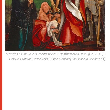
Matthias Grünewald "Crocifissione", Kunstmuseum Basel (ca. 1515) -
Foto © Mathias Grünewald [Public Domain] (Wikimedia Commons)