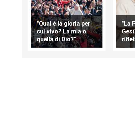
"Qual è la gloria per
"La 
cui vivo? La mia o
Gesù
quella di Dio?"
rifle
che 