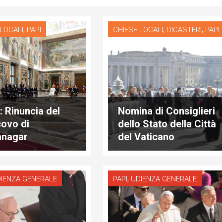
,
,
,
 LOCALI
PAPI
CHIESE LOCALI
DICASTERI
PAPI
: Rinuncia del
Nomina di Consiglieri
ovo di
dello Stato della Città
hnagar
del Vaticano
,
IENZA GENERALE
PAPI
UDIENZA GENERALE