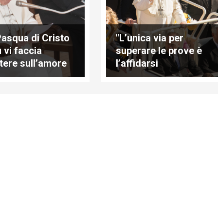
Pasqua di Cristo
"L’unica via per
 vi faccia
superare le prove è
ttere sull’amore
l’affidarsi
Dio"
completamente in
Dio"