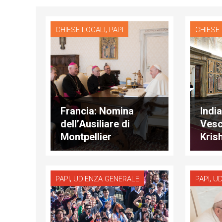
,
CHIESE LOCALI
PAPI
CHIESE
Francia: Nomina
India
dell’Ausiliare di
Vesc
Montpellier
Kris
,
,
PAPI
UDIENZA GENERALE
PAPI
UD