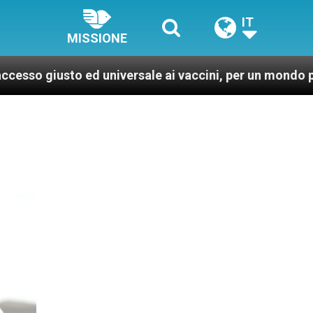
IT
MISSIONE
universale ai vaccini, per un mondo più sano e giusto