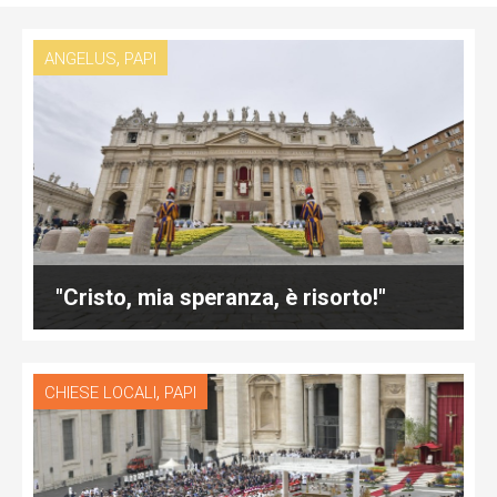
,
ANGELUS
PAPI
"Cristo, mia speranza, è risorto!"
,
CHIESE LOCALI
PAPI