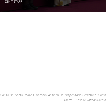
ZENIT STAFF
Saluto Del Santo Padre Ai Bambini Assistiti Dal Dispensario Pediatrico “Santa
Marta” - Foto © Vatican Media