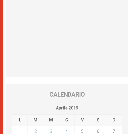
CALENDARIO
Aprile 2019
L
M
M
G
V
S
D
1
2
3
4
5
6
7