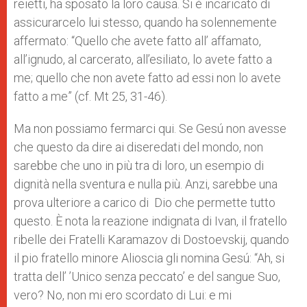
reietti, ha sposato la loro causa. Si è incaricato di
assicurarcelo lui stesso, quando ha solennemente
affermato: “Quello che avete fatto all’ affamato,
all’ignudo, al carcerato, all’esiliato, lo avete fatto a
me; quello che non avete fatto ad essi non lo avete
fatto a me” (cf. Mt 25, 31-46).
Ma non possiamo fermarci qui. Se Gesú non avesse
che questo da dire ai diseredati del mondo, non
sarebbe che uno in più tra di loro, un esempio di
dignità nella sventura e nulla più. Anzi, sarebbe una
prova ulteriore a carico di Dio che permette tutto
questo. È nota la reazione indignata di Ivan, il fratello
ribelle dei Fratelli Karamazov di Dostoevskij, quando
il pio fratello minore Alioscia gli nomina Gesú: “Ah, si
tratta dell’ ’Unico senza peccato’ e del sangue Suo,
vero? No, non mi ero scordato di Lui: e mi