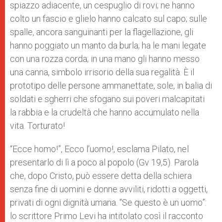
spiazzo adiacente, un cespuglio di rovi; ne hanno
colto un fascio e glielo hanno calcato sul capo; sulle
spalle, ancora sanguinanti per la flagellazione, gli
hanno poggiato un manto da burla; ha le mani legate
con una rozza corda; in una mano gli hanno messo
una canna, simbolo irrisorio della sua regalità. È il
prototipo delle persone ammanettate, sole, in balia di
soldati e sgherri che sfogano sui poveri malcapitati
la rabbia e la crudeltà che hanno accumulato nella
vita. Torturato!
“Ecce homo!”, Ecco l’uomo!, esclama Pilato, nel
presentarlo di lì a poco al popolo (Gv 19,5). Parola
che, dopo Cristo, può essere detta della schiera
senza fine di uomini e donne avviliti, ridotti a oggetti,
privati di ogni dignità umana. “Se questo è un uomo”:
lo scrittore Primo Levi ha intitolato così il racconto