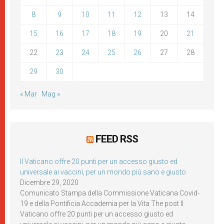
8
9
10
11
12
13
14
15
16
17
18
19
20
21
22
23
24
25
26
27
28
29
30
« Mar
Mag »
FEED RSS
Il Vaticano offre 20 punti per un accesso giusto ed
universale ai vaccini, per un mondo più sano e giusto
Dicembre 29, 2020
Comunicato Stampa della Commissione Vaticana Covid-
19 e della Pontificia Accademia per la Vita The post Il
Vaticano offre 20 punti per un accesso giusto ed