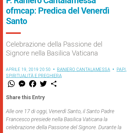
P. Raniero Cantalamessa
ofmcap: Predica del Venerdì
Santo
Celebrazione della Passione del
Signore nella Basilica Vaticana
APRILE 19, 2019 20:50
RANIERO CANTALAMESSA
PAPI
,
SPIRITUALITÀ E PREGHIERA
W
M
F
T
S
h
e
a
w
h
a
s
c
i
a
t
s
e
t
r
Share this Entry
s
e
b
t
e
A
n
o
e
p
g
o
r
Alle ore 17 di oggi, Venerdì Santo, il Santo Padre
p
e
k
Francesco presiede nella Basilica Vaticana la
r
celebrazione della Passione del Signore. Durante la