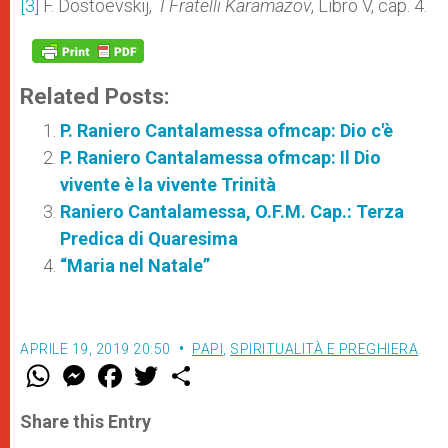
[3]
F. Dostoevskij,
I Fratelli Karamazov
, Libro V, cap. 4.
Related Posts:
P. Raniero Cantalamessa ofmcap: Dio c'è
P. Raniero Cantalamessa ofmcap: Il Dio
vivente è la vivente Trinità
Raniero Cantalamessa, O.F.M. Cap.: Terza
Predica di Quaresima
“Maria nel Natale”
APRILE 19, 2019 20:50
PAPI
,
SPIRITUALITÀ E PREGHIERA
W
M
F
T
S
h
e
a
w
h
a
s
c
i
a
t
s
e
t
r
Share this Entry
s
e
b
t
e
A
n
o
e