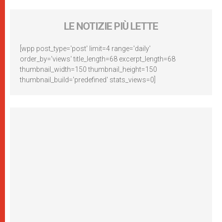
LE NOTIZIE PIÙ LETTE
[wpp post_type='post' limit=4 range='daily'
order_by='views' title_length=68 excerpt_length=68
thumbnail_width=150 thumbnail_height=150
thumbnail_build='predefined' stats_views=0]