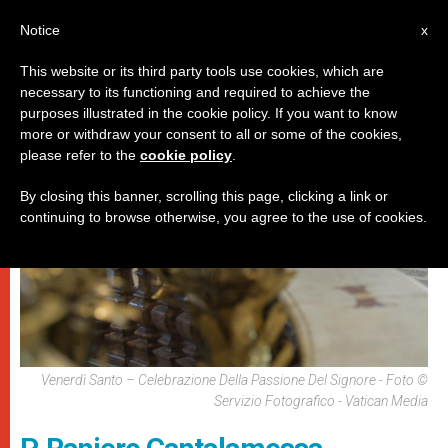
IT
Notice
x
This website or its third party tools use cookies, which are
necessary to its functioning and required to achieve the
,
PAPI
SPIRITUALITÀ E PREGHIERA
purposes illustrated in the cookie policy. If you want to know
more or withdraw your consent to all or some of the cookies,
please refer to the
cookie policy
.
By closing this banner, scrolling this page, clicking a link or
continuing to browse otherwise, you agree to the use of cookies.
Venerdì Santo – Celebrazione Della Passione Del Signore - Foto ©
Servizio Fotografico - Vatican Media