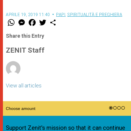
APRILE 19, 2019 11:40
PAPI
,
SPIRITUALITÀ E PREGHIERA
W
M
F
T
S
h
e
a
w
h
a
s
c
i
a
t
s
e
t
r
Share this Entry
s
e
b
t
e
A
n
o
e
p
g
o
r
ZENIT Staff
p
e
k
r
View all articles