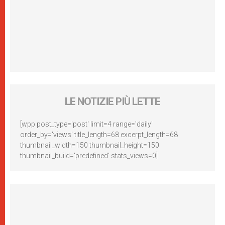
LE NOTIZIE PIÙ LETTE
[wpp post_type='post' limit=4 range='daily'
order_by='views' title_length=68 excerpt_length=68
thumbnail_width=150 thumbnail_height=150
thumbnail_build='predefined' stats_views=0]