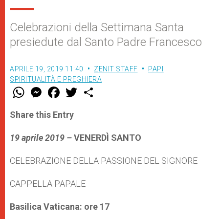
Celebrazioni della Settimana Santa
presiedute dal Santo Padre Francesco
APRILE 19, 2019 11:40
ZENIT STAFF
PAPI
,
SPIRITUALITÀ E PREGHIERA
W
M
F
T
S
h
e
a
w
h
a
s
c
i
a
t
s
e
t
r
Share this Entry
s
e
b
t
e
A
n
o
e
p
g
o
r
19 aprile 2019 –
VENERDÌ SANTO
p
e
k
r
CELEBRAZIONE DELLA PASSIONE DEL SIGNORE
CAPPELLA PAPALE
Basilica Vaticana: ore 17