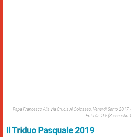
Papa Francesco Alla Via Crucis Al Colosseo, Venerdì Santo 2017 -
Foto © CTV (Screenshot)
Il Triduo Pasquale 2019