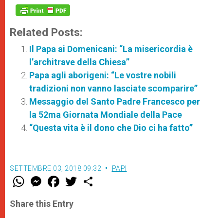
Related Posts:
Il Papa ai Domenicani: “La misericordia è
l’architrave della Chiesa”
Papa agli aborigeni: “Le vostre nobili
tradizioni non vanno lasciate scomparire”
Messaggio del Santo Padre Francesco per
la 52ma Giornata Mondiale della Pace
“Questa vita è il dono che Dio ci ha fatto”
SETTEMBRE 03, 2018 09:32
PAPI
W
M
F
T
S
h
e
a
w
h
a
s
c
i
a
t
s
e
t
r
Share this Entry
s
e
b
t
e
A
n
o
e