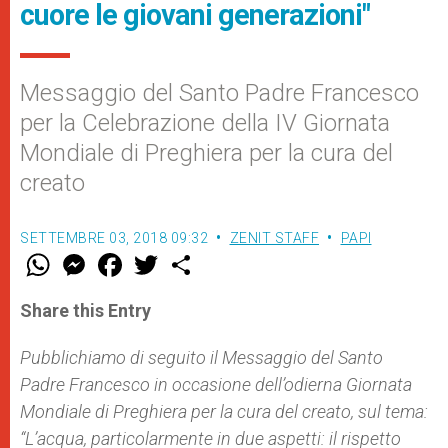
cuore le giovani generazioni"
Messaggio del Santo Padre Francesco
per la Celebrazione della IV Giornata
Mondiale di Preghiera per la cura del
creato
SETTEMBRE 03, 2018 09:32
ZENIT STAFF
PAPI
W
M
F
T
S
h
e
a
w
h
a
s
c
i
a
t
s
e
t
r
Share this Entry
s
e
b
t
e
A
n
o
e
p
g
o
r
Pubblichiamo di seguito il Messaggio del Santo
p
e
k
Padre Francesco in occasione dell’odierna Giornata
r
Mondiale di Preghiera per la cura del creato, sul tema:
“L’acqua, particolarmente in due aspetti: il rispetto