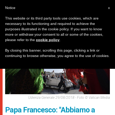
IT
Notice
x
This website or its third party tools use cookies, which are
necessary to its functioning and required to achieve the
PAPI
purposes illustrated in the cookie policy. If you want to know
more or withdraw your consent to all or some of the cookies,
please refer to the
cookie policy
.
By closing this banner, scrolling this page, clicking a link or
continuing to browse otherwise, you agree to the use of cookies.
Udienza Generale 29/08/2018 - Foto © Vatican Media
Papa Francesco: "Abbiamo a