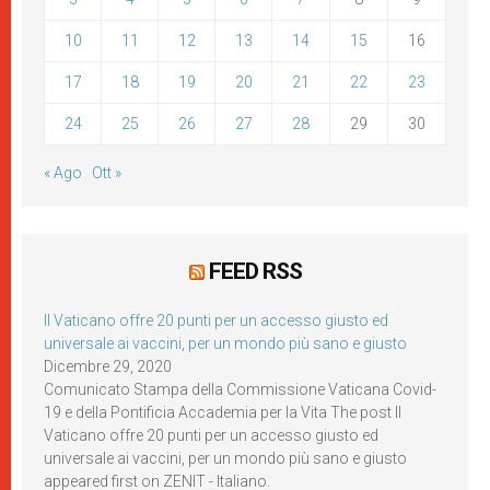
10
11
12
13
14
15
16
17
18
19
20
21
22
23
24
25
26
27
28
29
30
« Ago
Ott »
FEED RSS
Il Vaticano offre 20 punti per un accesso giusto ed
universale ai vaccini, per un mondo più sano e giusto
Dicembre 29, 2020
Comunicato Stampa della Commissione Vaticana Covid-
19 e della Pontificia Accademia per la Vita The post Il
Vaticano offre 20 punti per un accesso giusto ed
universale ai vaccini, per un mondo più sano e giusto
appeared first on ZENIT - Italiano.