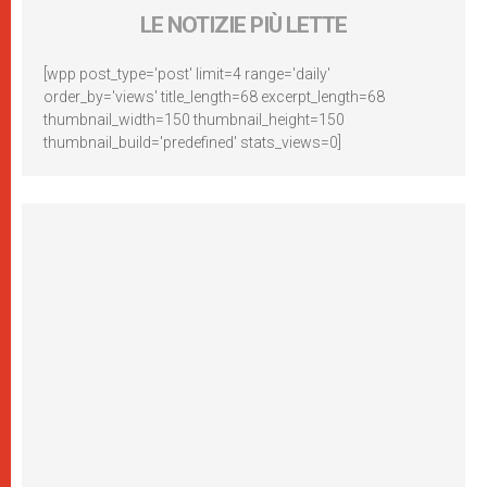
LE NOTIZIE PIÙ LETTE
[wpp post_type='post' limit=4 range='daily'
order_by='views' title_length=68 excerpt_length=68
thumbnail_width=150 thumbnail_height=150
thumbnail_build='predefined' stats_views=0]