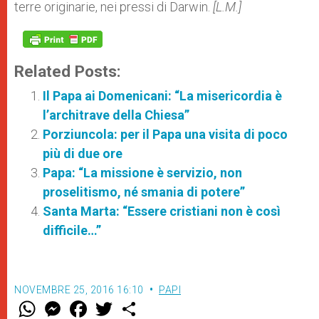
terre originarie, nei pressi di Darwin.
[L.M.]
Related Posts:
Il Papa ai Domenicani: “La misericordia è
l’architrave della Chiesa”
Porziuncola: per il Papa una visita di poco
più di due ore
Papa: “La missione è servizio, non
proselitismo, né smania di potere”
Santa Marta: “Essere cristiani non è così
difficile…”
NOVEMBRE 25, 2016 16:10
PAPI
W
M
F
T
S
h
e
a
w
h