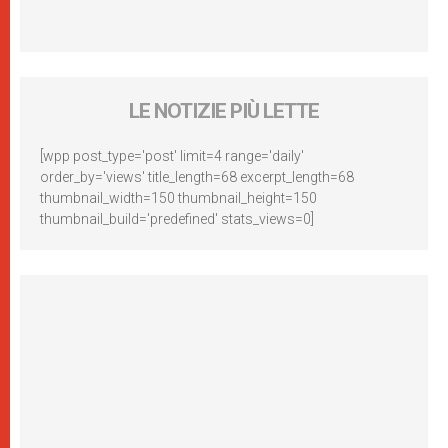
LE NOTIZIE PIÙ LETTE
[wpp post_type='post' limit=4 range='daily'
order_by='views' title_length=68 excerpt_length=68
thumbnail_width=150 thumbnail_height=150
thumbnail_build='predefined' stats_views=0]