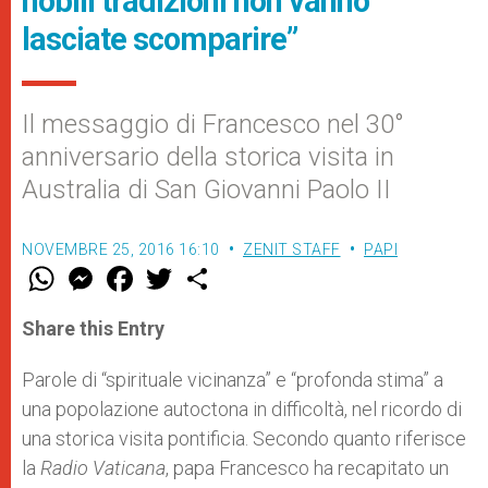
nobili tradizioni non vanno
lasciate scomparire”
Il messaggio di Francesco nel 30°
anniversario della storica visita in
Australia di San Giovanni Paolo II
NOVEMBRE 25, 2016 16:10
ZENIT STAFF
PAPI
W
M
F
T
S
h
e
a
w
h
a
s
c
i
a
t
s
e
t
r
Share this Entry
s
e
b
t
e
A
n
o
e
p
g
o
r
Parole di “spirituale vicinanza” e “profonda stima” a
p
e
k
una popolazione autoctona in difficoltà, nel ricordo di
r
una storica visita pontificia. Secondo quanto riferisce
la
Radio Vaticana
, papa Francesco ha recapitato un