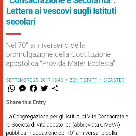
“Consacrazione e Secolarità”.
Lettera ai vescovi sugli Istituti
secolari
Nel 70° anniversario della
promulgazione della Costituzione
apostolica “Provida Mater Ecclesia”
SETTEMBRE 25, 2017 15:40
ZENIT STAFF
DICASTERI
W
M
F
T
S
h
e
a
w
h
a
s
c
i
a
t
s
e
t
r
Share this Entry
s
e
b
t
e
A
n
o
e
p
g
o
r
La Congregazione per gli Istituti di Vita Consacrata e
p
e
k
le Società di Vita apostolica (abbreviata CIVSVA)
r
pubblica in occasione del 70° anniversario della