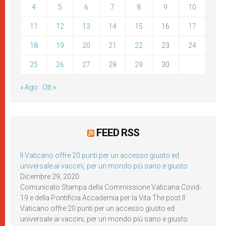
4
5
6
7
8
9
10
11
12
13
14
15
16
17
18
19
20
21
22
23
24
25
26
27
28
29
30
« Ago
Ott »
FEED RSS
Il Vaticano offre 20 punti per un accesso giusto ed
universale ai vaccini, per un mondo più sano e giusto
Dicembre 29, 2020
Comunicato Stampa della Commissione Vaticana Covid-
19 e della Pontificia Accademia per la Vita The post Il
Vaticano offre 20 punti per un accesso giusto ed
universale ai vaccini, per un mondo più sano e giusto