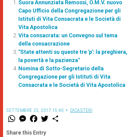
Suora Annunziata Remossi, O.M.V. nuovo
Capo Ufficio della Congregazione per gli
Istituti di Vita Consacrata e le Società di
Vita Apostolica
Vita consacrata: un Convegno sul tema
della consacrazione
"State attenti su queste tre 'p': la preghiera,
la povertà e la pazienza"
Nomina di Sotto-Segretario della
Congregazione per gli Istituti di Vita
Consacrata e le Società di Vita Apostolica
SETTEMBRE 25, 2017 15:40
DICASTERI
W
M
F
T
S
h
e
a
w
h
a
s
c
i
a
t
s
e
t
r
Share this Entry
s
e
b
t
e