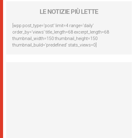
LE NOTIZIE PIÙ LETTE
[wpp post_type='post' limit=4 range='daily'
order_by='views' title_length=68 excerpt_length=68
thumbnail_width=150 thumbnail_height=150
thumbnail_build='predefined' stats_views=0]