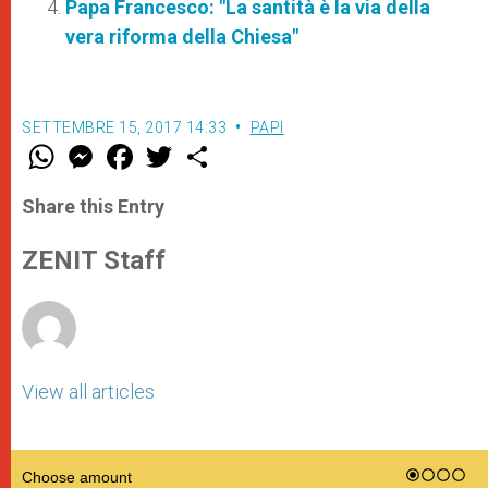
Papa Francesco: "La santità è la via della
vera riforma della Chiesa"
SETTEMBRE 15, 2017 14:33
PAPI
W
M
F
T
S
h
e
a
w
h
a
s
c
i
a
t
s
e
t
r
Share this Entry
s
e
b
t
e
A
n
o
e
p
g
o
r
ZENIT Staff
p
e
k
r
View all articles