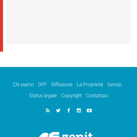
Chi siamo
DPF
Diffusione
La Proprietà
Servizi
Status legale
Copyright
Contattaci