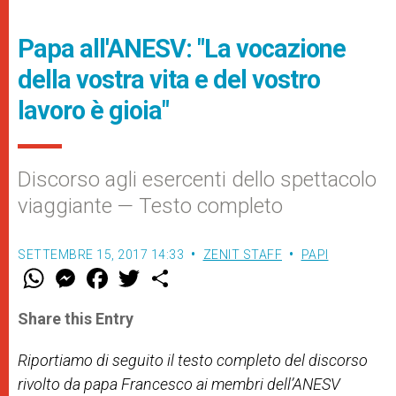
Papa all'ANESV: "La vocazione
della vostra vita e del vostro
lavoro è gioia"
Discorso agli esercenti dello spettacolo
viaggiante — Testo completo
SETTEMBRE 15, 2017 14:33
ZENIT STAFF
PAPI
W
M
F
T
S
h
e
a
w
h
a
s
c
i
a
t
s
e
t
r
Share this Entry
s
e
b
t
e
A
n
o
e
p
g
o
r
Riportiamo di seguito il testo completo del discorso
p
e
k
rivolto da papa Francesco ai membri dell’ANESV
r