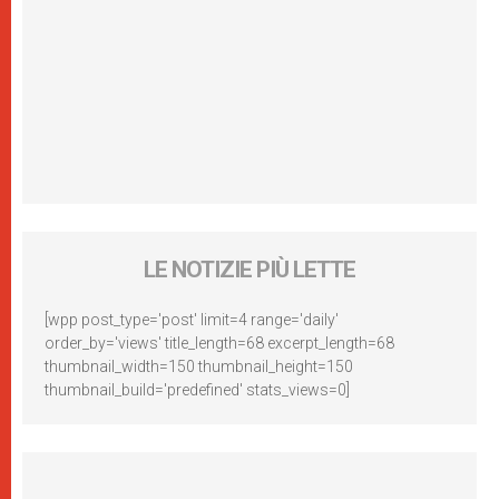
LE NOTIZIE PIÙ LETTE
[wpp post_type='post' limit=4 range='daily'
order_by='views' title_length=68 excerpt_length=68
thumbnail_width=150 thumbnail_height=150
thumbnail_build='predefined' stats_views=0]