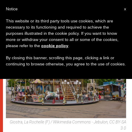
IT
Notice
x
This website or its third party tools use cookies, which are
necessary to its functioning and required to achieve the
PAPI
purposes illustrated in the cookie policy. If you want to know
more or withdraw your consent to all or some of the cookies,
please refer to the
cookie policy
.
By closing this banner, scrolling this page, clicking a link or
continuing to browse otherwise, you agree to the use of cookies.
Giostra, La Rochelle (F) / Wikimedia Commons - Jebulon, CC BY-SA
3.0