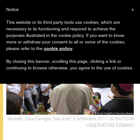
IT
Notice
x
This website or its third party tools use cookies, which are
necessary to its functioning and required to achieve the
VIAGGI
purposes illustrated in the cookie policy. If you want to know
more or withdraw your consent to all or some of the cookies,
please refer to the
cookie policy
.
By closing this banner, scrolling this page, clicking a link or
continuing to browse otherwise, you agree to the use of cookies.
Medellin, Casa Famiglia “San José”, 9 Settembre 2017 / © PHOTO.VA
- OSSERVATORE ROMANO