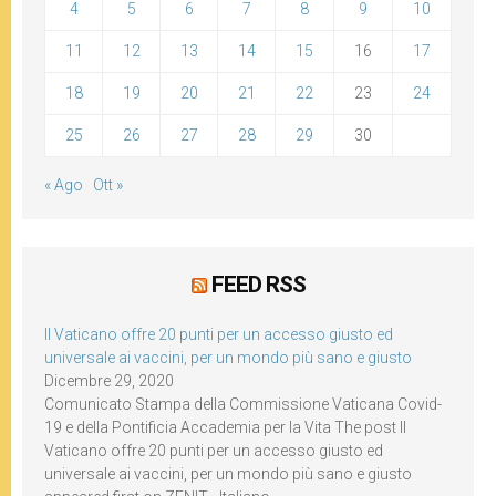
4
5
6
7
8
9
10
11
12
13
14
15
16
17
18
19
20
21
22
23
24
25
26
27
28
29
30
« Ago
Ott »
FEED RSS
Il Vaticano offre 20 punti per un accesso giusto ed
universale ai vaccini, per un mondo più sano e giusto
Dicembre 29, 2020
Comunicato Stampa della Commissione Vaticana Covid-
19 e della Pontificia Accademia per la Vita The post Il
Vaticano offre 20 punti per un accesso giusto ed
universale ai vaccini, per un mondo più sano e giusto