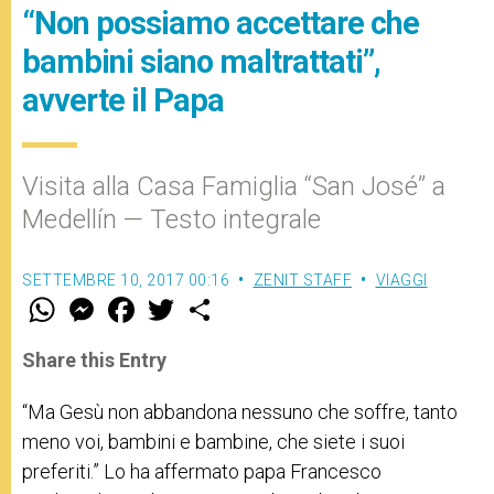
“Non possiamo accettare che
bambini siano maltrattati”,
avverte il Papa
Visita alla Casa Famiglia “San José” a
Medellín — Testo integrale
SETTEMBRE 10, 2017 00:16
ZENIT STAFF
VIAGGI
W
M
F
T
S
h
e
a
w
h
a
s
c
i
a
t
s
e
t
r
Share this Entry
s
e
b
t
e
A
n
o
e
p
g
o
r
“
Ma Gesù non abbandona nessuno che soffre, tanto
p
e
k
meno voi, bambini e bambine, che siete i suoi
r
preferiti.” Lo ha affermato papa Francesco