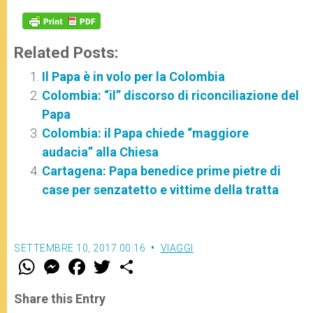
Related Posts:
Il Papa è in volo per la Colombia
Colombia: “il” discorso di riconciliazione del
Papa
Colombia: il Papa chiede “maggiore
audacia” alla Chiesa
Cartagena: Papa benedice prime pietre di
case per senzatetto e vittime della tratta
SETTEMBRE 10, 2017 00:16
VIAGGI
W
M
F
T
S
h
e
a
w
h
a
s
c
i
a
t
s
e
t
r
Share this Entry
s
e
b
t
e