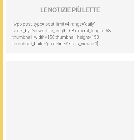
LE NOTIZIE PIÙ LETTE
[wpp post_type='post' limit=4 range='daily'
order_by='views' title_length=68 excerpt_length=68
thumbnail_width=150 thumbnail_height=150
thumbnail_build='predefined' stats_views=0]