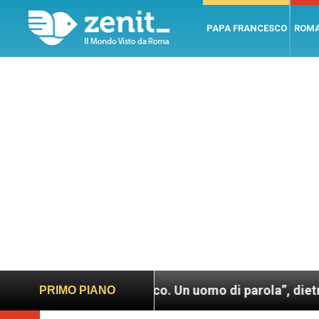
PAPA FRANCESCO
ROM
 Francesco. Un uomo di parola”, dietro le quinte dell
PRIMO PIANO