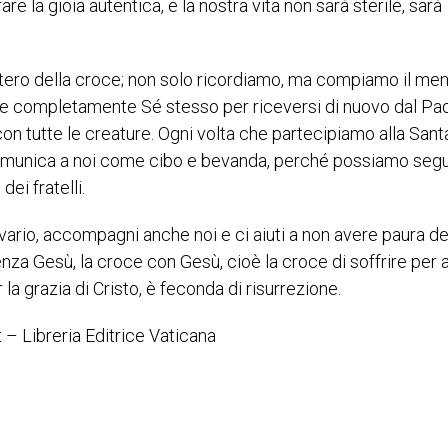
 la gioia autentica, e la nostra vita non sarà sterile, sarà
istero della croce; non solo ricordiamo, ma compiamo il me
 perde completamente Sé stesso per riceversi di nuovo dal Pa
con tutte le creature. Ogni volta che partecipiamo alla Sant
 comunica a noi come cibo e bevanda, perché possiamo segu
ei fratelli.
vario, accompagni anche noi e ci aiuti a non avere paura de
za Gesù, la croce con Gesù, cioè la croce di soffrire per
 la grazia di Cristo, è feconda di risurrezione.
 – Libreria Editrice Vaticana