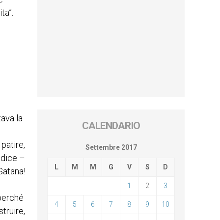
ita”
.
tava la
CALENDARIO
patire,
Settembre 2017
 dice –
L
M
M
G
V
S
D
Satana!
1
2
3
 perché
4
5
6
7
8
9
10
truire,