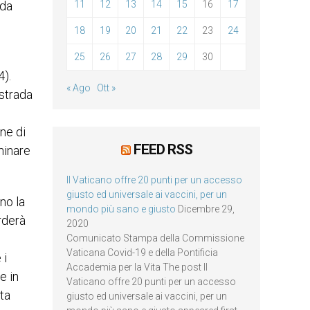
 da
11
12
13
14
15
16
17
18
19
20
21
22
23
24
25
26
27
28
29
30
4).
« Ago
Ott »
 strada
one di
FEED RSS
minare
Il Vaticano offre 20 punti per un accesso
giusto ed universale ai vaccini, per un
no la
mondo più sano e giusto
Dicembre 29,
rderà
2020
Comunicato Stampa della Commissione
Vaticana Covid-19 e della Pontificia
 i
Accademia per la Vita The post Il
e in
Vaticano offre 20 punti per un accesso
ita
giusto ed universale ai vaccini, per un