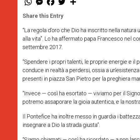
h
e
a
w
h
a
s
c
i
a
t
s
e
t
r
Share this Entry
s
e
b
t
e
A
n
o
e
p
g
o
r
“La regola d’oro che Dio ha inscritto nella natura 
p
e
k
alla vita”. Lo ha affermato papa Francesco nel c
r
settembre 2017.
“Spendere i propri talenti, le proprie energie e il
conduce in realtà a perdersi, ossia a un’esistenza t
presenti in piazza San Pietro per la preghiera mar
“Invece — così ha esortato — viviamo per il Signo
potremo assaporare la gioia autentica, e la nostra
Il Pontefice ha inoltre messo in guardia i battezza
insegnare a Dio la strada giusta”.
“Siamo chiamati — così ha ricordato — a non lasc