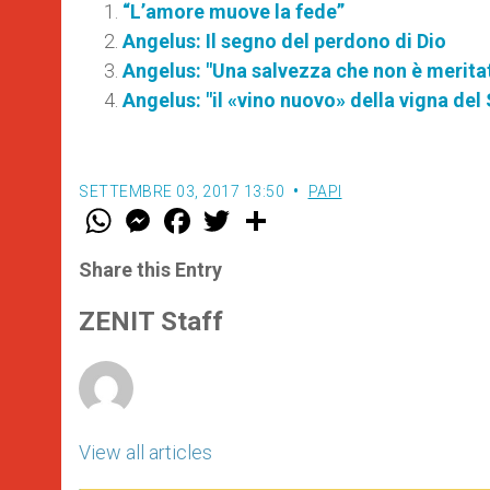
“L’amore muove la fede”
Angelus: Il segno del perdono di Dio
Angelus: "Una salvezza che non è merita
Angelus: "il «vino nuovo» della vigna del
SETTEMBRE 03, 2017 13:50
PAPI
W
M
F
T
S
h
e
a
w
h
a
s
c
i
a
t
s
e
t
r
Share this Entry
s
e
b
t
e
A
n
o
e
p
g
o
r
ZENIT Staff
p
e
k
r
View all articles