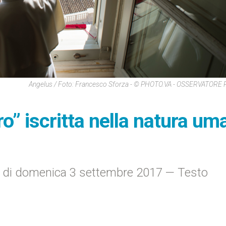
Angelus / Foto: Francesco Sforza - © PHOTO.VA - OSSERVATOR
ro” iscritta nella natura um
us di domenica 3 settembre 2017 — Testo