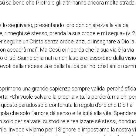
sù sa bene che Pietro e gli altri hanno ancora molta strada
che lo seguivano, presentando loro con chiarezza la via da
, rinneghi sé stesso, prenda la sua croce e mi segua» (v. 2
r seguire un Cristo senza croce, anzi, di insegnare a Dio la
on accadrà mai”. Ma Gesù ci ricorda che la sua via è la via
o di sé. Siamo chiamati a non lasciarci assorbire dalla visi
i della necessità e della fatica per noi cristiani di cam
sprimono una grande sapienza sempre valida, perché sfida
ta: «Chi vuole salvare la propria vita, la perderà; ma chi pe
. In questo paradosso è contenuta la regola d’oro che Dio ha
egola che solo l’amore dà senso e felicità alla vita. Spendere
po solo per salvare, custodire e realizzare sé stessi, conduc
erile. Invece viviamo per il Signore e impostiamo la nostra v