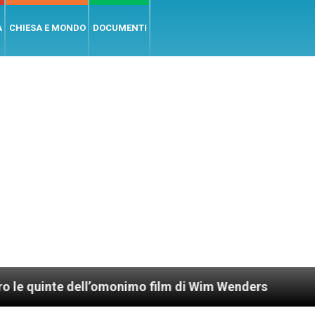
A
CHIESA E MONDO
DOCUMENTI
’omonimo film di Wim Wenders
Lunedì 4 gennaio