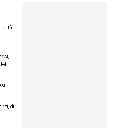
licità
essi,
deli
esù:
nzi, di
e