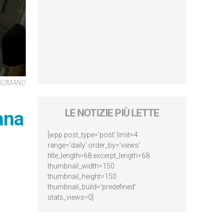
E ROMANO
ana
LE NOTIZIE PIÙ LETTE
[wpp post_type='post' limit=4
range='daily' order_by='views'
title_length=68 excerpt_length=68
thumbnail_width=150
thumbnail_height=150
thumbnail_build='predefined'
stats_views=0]