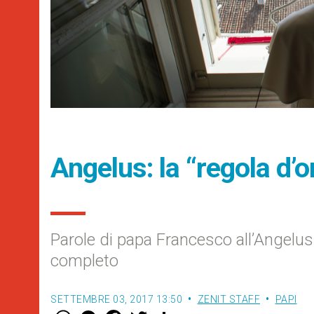
Angelus: la “regola d’o
Parole di papa Francesco all’Angel
completo
SETTEMBRE 03, 2017 13:50
ZENIT STAFF
PAPI
W
M
F
T
S