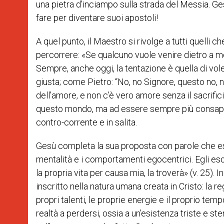
una pietra d’inciampo sulla strada del Messia. Ge
fare per diventare suoi apostoli!
A quel punto, il Maestro si rivolge a tutti quelli 
percorrere: «Se qualcuno vuole venire dietro a me
Sempre, anche oggi, la tentazione è quella di vole
giusta; come Pietro: “No, no Signore, questo no, n
dell’amore, e non c’è vero amore senza il sacrifici
questo mondo, ma ad essere sempre più consapevol
contro-corrente e in salita.
Gesù completa la sua proposta con parole che e
mentalità e i comportamenti egocentrici. Egli esor
la propria vita per causa mia, la troverà» (v. 25)
inscritto nella natura umana creata in Cristo: la r
propri talenti, le proprie energie e il proprio tem
realtà a perdersi, ossia a un’esistenza triste e st