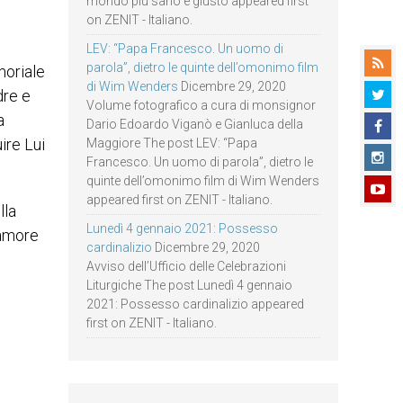
mondo più sano e giusto appeared first
on ZENIT - Italiano.
LEV: “Papa Francesco. Un uomo di
parola”, dietro le quinte dell’omonimo film
moriale
di Wim Wenders
Dicembre 29, 2020
dre e
Volume fotografico a cura di monsignor
a
Dario Edoardo Viganò e Gianluca della
ire Lui
Maggiore The post LEV: “Papa
Francesco. Un uomo di parola”, dietro le
quinte dell’omonimo film di Wim Wenders
appeared first on ZENIT - Italiano.
lla
Lunedì 4 gennaio 2021: Possesso
 amore
cardinalizio
Dicembre 29, 2020
Avviso dell’Ufficio delle Celebrazioni
Liturgiche The post Lunedì 4 gennaio
2021: Possesso cardinalizio appeared
first on ZENIT - Italiano.