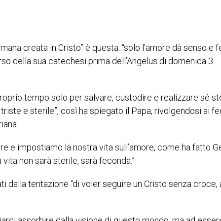
umana creata in Cristo” è questa: “solo l’amore dà senso e fe
orso della sua catechesi prima dell’Angelus di domenica 3
 proprio tempo solo per salvare, custodire e realizzare sé st
riste e sterile”, così ha spiegato il Papa, rivolgendosi ai fe
iana.
re e impostiamo la nostra vita sull’amore, come ha fatto G
 vita non sarà sterile, sarà feconda.”
ti dalla tentazione “di voler seguire un Cristo senza croce, a
iarci assorbire dalla visione di questo mondo, ma ad esser