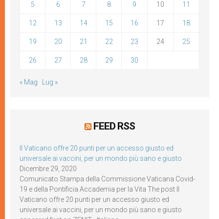
5
6
7
8
9
10
11
12
13
14
15
16
17
18
19
20
21
22
23
24
25
26
27
28
29
30
« Mag
Lug »
FEED RSS
Il Vaticano offre 20 punti per un accesso giusto ed
universale ai vaccini, per un mondo più sano e giusto
Dicembre 29, 2020
Comunicato Stampa della Commissione Vaticana Covid-
19 e della Pontificia Accademia per la Vita The post Il
Vaticano offre 20 punti per un accesso giusto ed
universale ai vaccini, per un mondo più sano e giusto