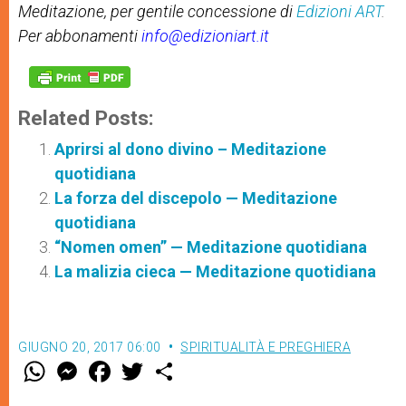
Meditazione, per gentile concessione di
Edizioni ART
.
Per abbonamenti
info@edizioniart.it
Related Posts:
Aprirsi al dono divino – Meditazione
quotidiana
La forza del discepolo — Meditazione
quotidiana
“Nomen omen” — Meditazione quotidiana
La malizia cieca — Meditazione quotidiana
GIUGNO 20, 2017 06:00
SPIRITUALITÀ E PREGHIERA
W
M
F
T
S
h
e
a
w
h
a
s
c
i
a