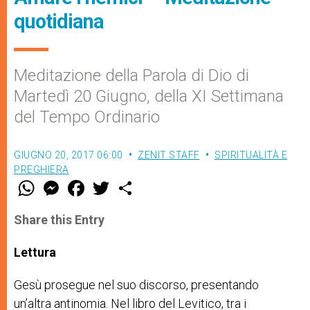
quotidiana
Meditazione della Parola di Dio di
Martedì 20 Giugno, della XI Settimana
del Tempo Ordinario
GIUGNO 20, 2017 06:00
ZENIT STAFF
SPIRITUALITÀ E
PREGHIERA
W
M
F
T
S
h
e
a
w
h
a
s
c
i
a
t
s
e
t
r
Share this Entry
s
e
b
t
e
A
n
o
e
p
g
o
r
Lettura
p
e
k
r
Gesù prosegue nel suo discorso, presentando
un’altra antinomia. Nel libro del Levitico, tra i