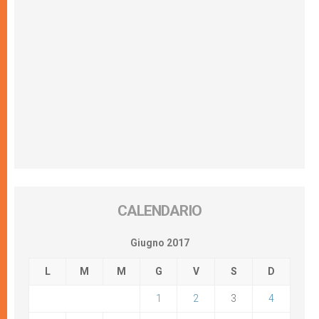
CALENDARIO
Giugno 2017
L
M
M
G
V
S
D
1
2
3
4