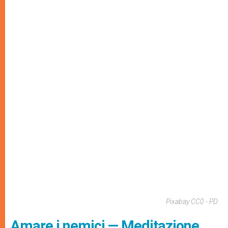
Pixabay CC0 - PD
Amare i nemici — Meditazione