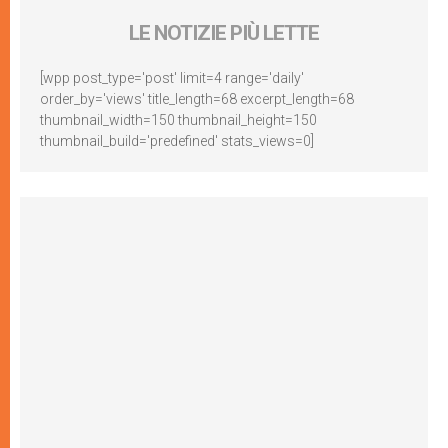
LE NOTIZIE PIÙ LETTE
[wpp post_type='post' limit=4 range='daily'
order_by='views' title_length=68 excerpt_length=68
thumbnail_width=150 thumbnail_height=150
thumbnail_build='predefined' stats_views=0]