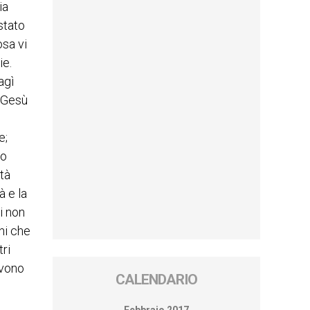
ia
stato
osa vi
ie.
agì
. Gesù
e;
mo
ità
à e la
i non
hi che
tri
evono
CALENDARIO