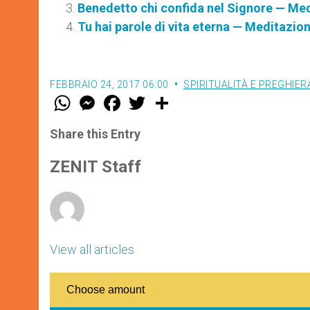
Benedetto chi confida nel Signore — Me
Tu hai parole di vita eterna — Meditazio
FEBBRAIO 24, 2017 06:00
SPIRITUALITÀ E PREGHIER
W
M
F
T
S
h
e
a
w
h
a
s
c
i
a
t
s
e
t
r
Share this Entry
s
e
b
t
e
A
n
o
e
p
g
o
r
ZENIT Staff
p
e
k
r
View all articles