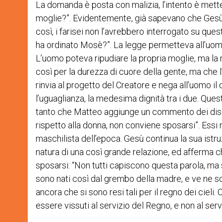
La domanda è posta con malizia, l’intento è metter
moglie?”. Evidentemente, già sapevano che Gesù a
così, i farisei non l’avrebbero interrogato su qu
ha ordinato Mosè?”. La legge permetteva all’uomo d
L’uomo poteva ripudiare la propria moglie, ma la
così per la durezza di cuore della gente, ma che 
rinvia al progetto del Creatore e nega all’uomo il 
l’uguaglianza, la medesima dignità tra i due. Quest
tanto che Matteo aggiunge un commento dei disce
rispetto alla donna, non conviene sposarsi”. Essi 
maschilista dell’epoca. Gesù continua la sua istru
natura di una così grande relazione, ed afferma c
sposarsi: “Non tutti capiscono questa parola, ma s
sono nati così dal grembo della madre, e ve ne sono
ancora che si sono resi tali per il regno dei cieli.
essere vissuti al servizio del Regno, e non al ser