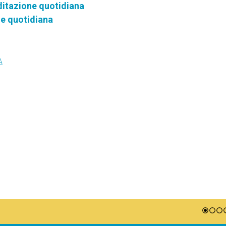
ditazione quotidiana
ne quotidiana
A