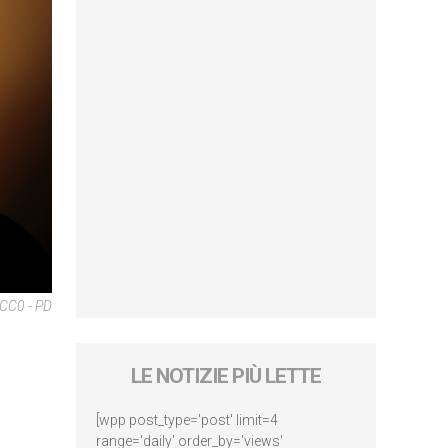
 CC0 - PD
LE NOTIZIE PIÙ LETTE
[wpp post_type='post' limit=4
range='daily' order_by='views'