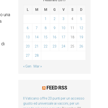
Febbraio 2017
L
M
M
G
V
S
D
so una
1
2
3
4
5
a.
6
7
8
9
10
11
12
13
14
15
16
17
18
19
 di
20
21
22
23
24
25
26
27
28
« Gen
Mar »
FEED RSS
Il Vaticano offre 20 punti per un accesso
giusto ed universale ai vaccini, per un