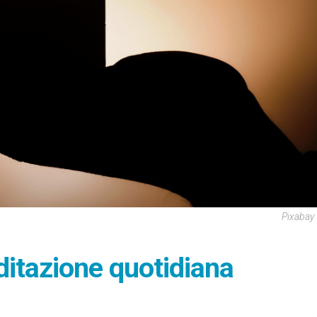
Pixabay
ditazione quotidiana