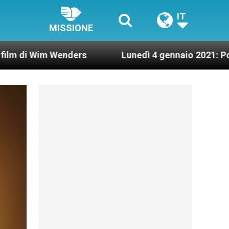
IT
MISSIONE
m Wenders
Lunedì 4 gennaio 2021: Possesso car