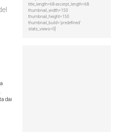
title_length=68 excerpt_length=68
del
thumbnail_width=150
thumbnail_height=150
thumbnail_build='predefined'
stats_views=0]
la
.
ta dai