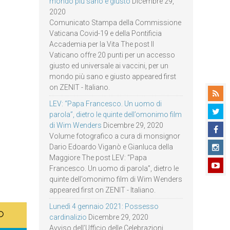
mondo più sano e giusto
Dicembre 29,
2020
Comunicato Stampa della Commissione
Vaticana Covid-19 e della Pontificia
Accademia per la Vita The post Il
Vaticano offre 20 punti per un accesso
giusto ed universale ai vaccini, per un
mondo più sano e giusto appeared first
on ZENIT - Italiano.
LEV: “Papa Francesco. Un uomo di
parola”, dietro le quinte dell’omonimo film
di Wim Wenders
Dicembre 29, 2020
Volume fotografico a cura di monsignor
Dario Edoardo Viganò e Gianluca della
Maggiore The post LEV: “Papa
Francesco. Un uomo di parola”, dietro le
quinte dell’omonimo film di Wim Wenders
appeared first on ZENIT - Italiano.
Lunedì 4 gennaio 2021: Possesso
cardinalizio
Dicembre 29, 2020
Avviso dell’Ufficio delle Celebrazioni