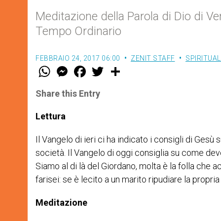
Meditazione della Parola di Dio di Ve
Tempo Ordinario
FEBBRAIO 24, 2017 06:00
ZENIT STAFF
SPIRITUAL
W
M
F
T
S
h
e
a
w
h
a
s
c
i
a
t
s
e
t
r
Share this Entry
s
e
b
t
e
A
n
o
e
p
g
o
r
Lettura
p
e
k
r
Il Vangelo di ieri ci ha indicato i consigli di Gesù s
società. Il Vangelo di oggi consiglia su come dev
Siamo al di là del Giordano, molta è la folla che 
farisei: se è lecito a un marito ripudiare la propri
Meditazione