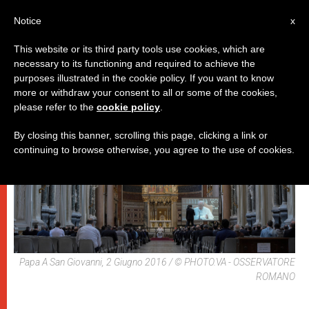
IT
Notice
x
This website or its third party tools use cookies, which are
necessary to its functioning and required to achieve the
PAPI
purposes illustrated in the cookie policy. If you want to know
more or withdraw your consent to all or some of the cookies,
please refer to the
cookie policy
.
By closing this banner, scrolling this page, clicking a link or
continuing to browse otherwise, you agree to the use of cookies.
Papa A San Giovanni, 2 Giugno 2016 / © PHOTO.VA - OSSERVATORE
ROMANO