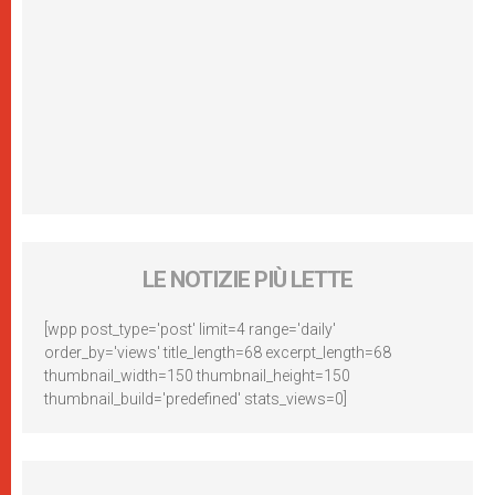
LE NOTIZIE PIÙ LETTE
[wpp post_type='post' limit=4 range='daily'
order_by='views' title_length=68 excerpt_length=68
thumbnail_width=150 thumbnail_height=150
thumbnail_build='predefined' stats_views=0]