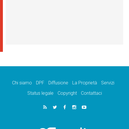
Chi siamo
DPF
Diffusione
La Proprietà
Servizi
Status legale
Copyright
Contattaci