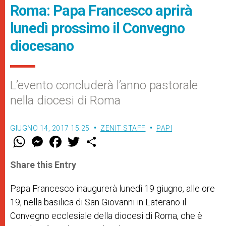
Roma: Papa Francesco aprirà
lunedì prossimo il Convegno
diocesano
L’evento concluderà l’anno pastorale
nella diocesi di Roma
GIUGNO 14, 2017 15:25
ZENIT STAFF
PAPI
W
M
F
T
S
h
e
a
w
h
a
s
c
i
a
t
s
e
t
r
Share this Entry
s
e
b
t
e
A
n
o
e
p
g
o
r
Papa Francesco inaugurerà lunedì 19 giugno, alle ore
p
e
k
19, nella basilica di San Giovanni in Laterano il
r
Convegno ecclesiale della diocesi di Roma, che è