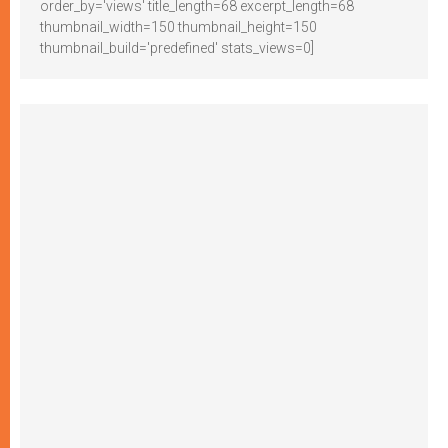
order_by='views' title_length=68 excerpt_length=68
thumbnail_width=150 thumbnail_height=150
thumbnail_build='predefined' stats_views=0]