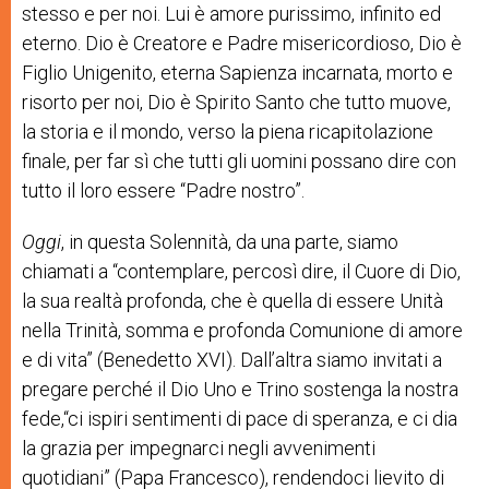
stesso e per noi. Lui è amore purissimo, infinito ed
eterno. Dio è Creatore e Padre misericordioso, Dio è
Figlio Unigenito, eterna Sapienza incarnata, morto e
risorto per noi, Dio è Spirito Santo che tutto muove,
la storia e il mondo, verso la piena ricapitolazione
finale, per far sì che tutti gli uomini possano dire con
tutto il loro essere “Padre nostro”.
Oggi
,
in
questa
Solennità,
da
una
parte,
siamo
chiamati
a
“
contemplare,
per
così
dire
,
il
Cuore
di
Dio,
la
sua
realtà
profonda,
che
è
quella
di
essere
Unità
nella
Trinità,
somma
e
profonda
Comunione
di
amore
e
di
vita
”
(Ben
edetto
XVI)
.
Dall
’
altra
siamo
invit
ati
a
pregare
perché
il
Dio
Uno
e
Trino
sostenga
la
nostra
fede,
“
ci
ispiri
sentimenti
di
pace
di
speranza,
e
ci
dia
la
grazia
per
impegnarc
i
negli
avvenimenti
quotidiani
”
(Papa
Francesco)
,
rendendoci
lievito
di