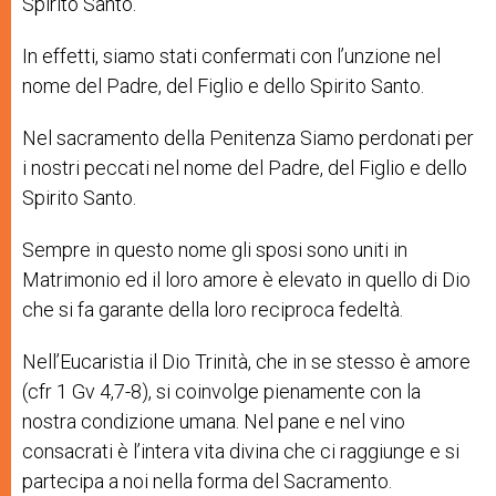
Spirito
Santo
.
In
effetti,
siamo
stati
confermati
con
l
’
unzione
nel
nome
del
Padre,
del
Fig
lio
e
dello
Spirito
Santo.
N
el
sacramento
della
Penitenza
Siamo
perdonati
per
i
nostri
peccati
nel
nome
del
Padre,
del
Figlio
e
dello
Spirito
Santo.
Sempre
in
quest
o
nome
gli
sposi
sono
uniti
in
M
atrimonio
ed
il
loro
amore
è
elevato
in
quello
di
Dio
che
si
fa
garante
della
loro
reciproca
fedeltà.
Nell’Eucaristia il Dio Trinità, che in se stesso è amore
(cfr 1 Gv 4,7-8), si coinvolge pienamente con la
nostra condizione umana. Nel pane e nel vino
consacrati è l’intera vita divina che ci raggiunge e si
partecipa a noi nella forma del Sacramento.