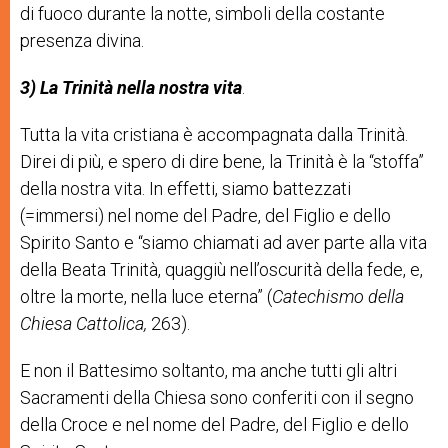
di
fuoco
durante
la
notte,
simboli
della
costante
presenza
divina.
3)
La
Trinità
nella
nostra
vita
.
Tutta
la
vita
cristiana
è
accompagnata
dalla
Trinità
.
Dir
ei
di
più,
e
spero
di
dire
bene,
la
Trinità
è
la
“
stoffa
”
della
nostra
vita.
In
effetti,
siamo
battezzati
(=immersi)
nel
nome
del
Padre,
d
el
Figlio
e
dello
Spirito
Santo
e
“
siamo
chiamati
ad
aver
parte
alla
vita
della
Beata
Trinità,
quaggiù
nell’oscurità
della
fede,
e,
oltre
la
morte,
nella
luce
eterna
”
(
Catechismo
della
Chiesa
Cattolica,
263).
E
non
il
Battesimo
soltanto,
ma
anche
tutti
gli
altri
Sacramenti
della
Chiesa
sono
conferiti
con
il
segno
della
Croce
e
nel
nome
del
Padre,
del
Figlio
e
dello