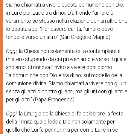
siamo chiamati a vivere questa comunione con Dio,
in Lui e per Lui, e tra di noi. D’altronde l’amore è
veramente se stesso nella relazione con un altro che
lo costituisce: “Per essere carità, l’amore deve
tendere verso un altro” (San Gregorio Magno).
Oggi,
la
Chiesa
non
solamente
ci
fa
contemplare
il
mistero
stupendo
da
cui
proveniamo
e
verso
il
quale
andiamo,
ci
rinnova
l
’
invito
a
vivere
ogni
giorno
“
la
comunione
con
Dio
e
tra
di
noi
sul
modello
della
comunione
divina.
Siamo
chiamati
a
vivere
non
gli
uni
senza
gli
altri
o
contro
gli
altri,
ma
gli
uni
con
gli
altri
e
per
gli
altri
”
(Papa
Francesco
).
Og
gi
, la Liturgia della Chiesa ci fa celebrare la festa
della Trinità quale lode a Dio non solamente per
quello che Lui fa per noi, ma per come Lui è in se