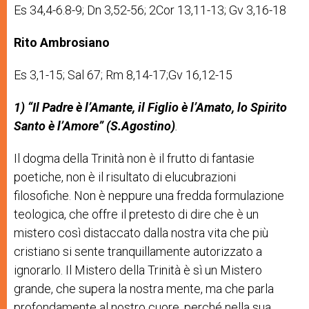
Es 34,4-6.8-9; Dn 3,52-56; 2Cor 13,11-13; Gv 3,16-18
Rito Ambrosiano
Es 3,1-15; Sal 67; Rm 8,14-17;Gv 16,12-15
1)
“
Il
Padre
è
l
’
Am
ante,
il
Figlio
è
l
’
Amato,
lo
Spirito
Santo
è
l
’
A
more
”
(S.
Agostino)
.
Il
dogma
della
Trinità
non
è
il
frutto
di
fantasie
poetiche,
non
è
il
risultato
di
elucubrazioni
filosofiche.
Non
è
neppure
una
fredda
fo
rmulazione
teologica,
che
offre
il
pretesto
di
dire
che
è
un
mistero
c
osì
di
staccato
dalla
nostra
vita
che
più
cristiano
si
sente
tranquillamente
autorizzato
a
ignorarlo.
Il
Mistero
della
Trinità
è
sì
un
Mistero
grande,
che
supera
la
nostra
mente,
ma
che
parla
profondamente
al
nostro
cuore,
perché
nella
sua