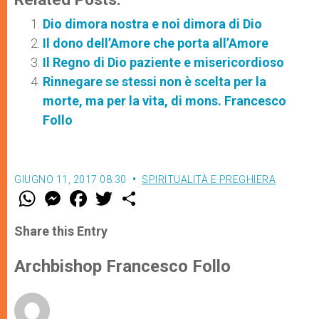
Dio dimora nostra e noi dimora di Dio
Il dono dell’Amore che porta all’Amore
Il Regno di Dio paziente e misericordioso
Rinnegare se stessi non è scelta per la
morte, ma per la vita, di mons. Francesco
Follo
GIUGNO 11, 2017 08:30
SPIRITUALITÀ E PREGHIERA
W
M
F
T
S
h
e
a
w
h
a
s
c
i
a
t
s
e
t
r
Share this Entry
s
e
b
t
e
A
n
o
e
p
g
o
r
Archbishop Francesco Follo
p
e
k
r