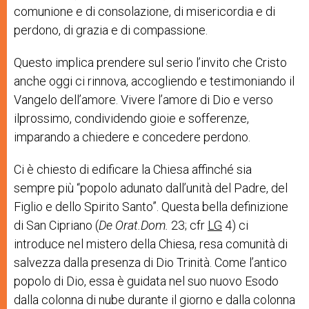
comunione
e
di
consolazione
,
di
misericordia
e
di
perdono,
di
grazia
e
di
compassione.
Questo
implica
prendere
sul
serio
l
’
invito
c
he
Cristo
anche
oggi
ci
rinnova,
accogliendo
e
testimoniando
il
Vangelo
dell
’
amore.
Vivere
l
’
amore
di
Dio
e
verso
il
prossimo,
condividendo
gioie
e
sofferenze,
imparando
a
chiedere
e
concedere
perdono.
Ci
è
chiesto
di
edificare
la
Chiesa
affinché
sia
s
empre
più
“
popolo
adunato
dall
’
unità
del
Padre,
del
Figlio
e
dello
Spirito
Santo
”
.
Questa
bella
definizione
di
San
Cipriano
(
De
Orat.Dom.
23;
cfr
LG
4)
ci
introduce
nel
mistero
della
Chiesa,
resa
comunità
di
salvezza
dalla
presenza
di
Dio
Trinità.
Come
l
’
antico
popolo
di
Dio,
essa
è
guidata
nel
suo
nuovo
Esodo
dalla
colonna
di
nube
durante
il
giorno
e
dalla
colonna