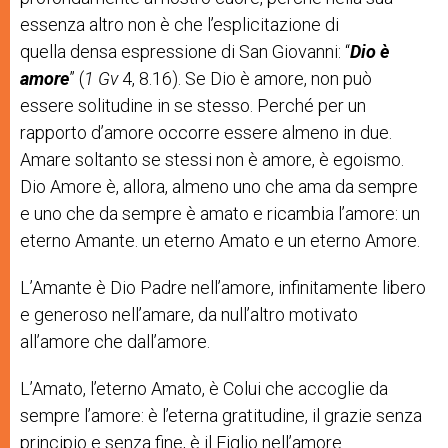
essenza
altro
non
è
che
l’esplicitazione
di
quella
densa
espressione
di
San
Giovanni:
“
Dio
è
amore
”
(
1
Gv
4,
8.16)
.
Se
Dio
è
amore,
non
può
essere
solitudine
in
se
stesso.
Perché
per
un
rapporto
d
’
amore
occorre
essere
almeno
in
due.
Amare
soltanto
se
stessi
non
è
amore,
è
egoismo.
Dio
Amore
è,
allora,
almeno
uno
che
ama
da
sempre
e
uno
che
da
sempre
è
amato
e
ricambia
l
’
amore:
un
eterno
Amante.
un
eterno
Amato
e
un
eterno
Amore.
L’Amante è Dio Padre nell’amore, infinitamente libero
e generoso nell’amare, da null’altro motivato
all’amore che dall’amore.
L’Amato, l’eterno Amato, è Colui che accoglie da
sempre l’amore: è l’eterna gratitudine, il grazie senza
principio e senza fine, è il Figlio nell’amore.