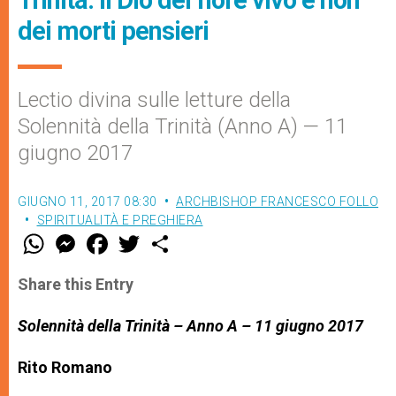
dei morti pensieri
Lectio divina sulle letture della
Solennità della Trinità (Anno A) — 11
giugno 2017
GIUGNO 11, 2017 08:30
ARCHBISHOP FRANCESCO FOLLO
SPIRITUALITÀ E PREGHIERA
W
M
F
T
S
h
e
a
w
h
a
s
c
i
a
t
s
e
t
r
Share this Entry
s
e
b
t
e
A
n
o
e
p
g
o
r
Solennità della Trinità – Anno A – 11 giugno 2017
p
e
k
r
Rito Romano