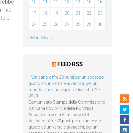
otrebbe
10
11
12
13
14
15
16
 Pira
17
18
19
20
21
22
23
tto e
24
25
26
27
28
29
30
« Mar
Mag »
FEED RSS
Il Vaticano offre 20 punti per un accesso
giusto ed universale ai vaccini, per un
mondo più sano e giusto
Dicembre 29,
2020
Comunicato Stampa della Commissione
Vaticana Covid-19 e della Pontificia
Accademia per la Vita The post Il
Vaticano offre 20 punti per un accesso
giusto ed universale ai vaccini, per un