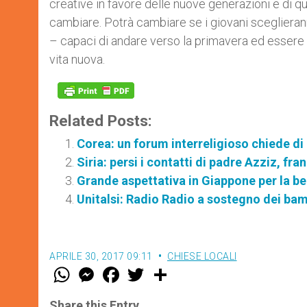
creative in favore delle nuove generazioni e di 
cambiare. Potrà cambiare se i giovani sceglierann
– capaci di andare verso la primavera ed essere e
vita nuova.
Related Posts:
Corea: un forum interreligioso chiede di 
Siria: persi i contatti di padre Azziz, f
Grande aspettativa in Giappone per la bea
Unitalsi: Radio Radio a sostegno dei bam
APRILE 30, 2017 09:11
CHIESE LOCALI
W
M
F
T
S
h
e
a
w
h
a
s
c
i
a
t
s
e
t
r
Share this Entry