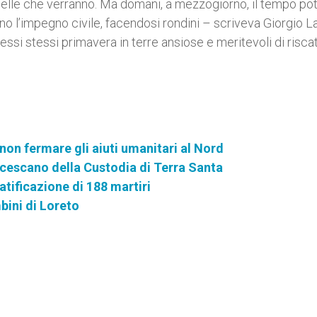
quelle che verranno. Ma domani, a mezzogiorno, il tempo p
o l’impegno civile, facendosi rondini – scriveva Giorgio La
ssi stessi primavera in terre ansiose e meritevoli di risca
non fermare gli aiuti umanitari al Nord
rancescano della Custodia di Terra Santa
tificazione di 188 martiri
bini di Loreto