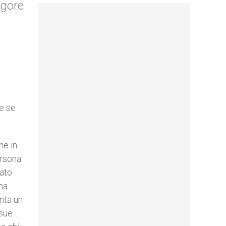
igore
re se
ne in
ersona
tato
ma
nta un
 sue