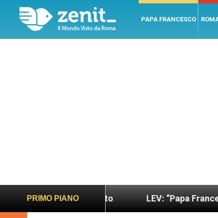
PAPA FRANCESCO
ROM
sano e giusto
LEV: “Papa Francesco. Un uomo di 
PRIMO PIANO