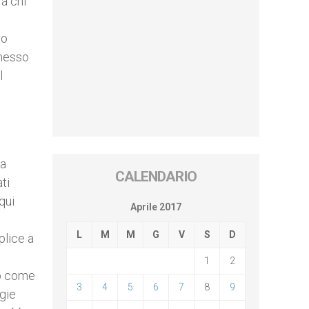
a chi
ro
smesso
l
La
CALENDARIO
ti
qui
Aprile 2017
L
M
M
G
V
S
D
plice a
1
2
to come
3
4
5
6
7
8
9
egie