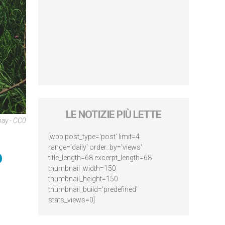
LE NOTIZIE PIÙ LETTE
bay - CC0
[wpp post_type='post' limit=4
range='daily' order_by='views'
o
title_length=68 excerpt_length=68
thumbnail_width=150
thumbnail_height=150
thumbnail_build='predefined'
stats_views=0]