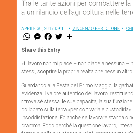
Tra le tante azioni per combattere la
a un rilancio dell’agricoltura nelle te
APRILE 30, 2017 09:11
VINCENZO BERTOLONE
CHI
W
M
F
T
S
h
e
a
w
h
a
s
c
i
a
t
s
e
t
r
Share this Entry
s
e
b
t
e
A
n
o
e
p
g
o
r
«Il lavoro non mi piace – non piace a nessuno – ma
p
e
k
stessi, scoprire la propria realtà che nessun alt
r
Guardando alla Festa del Primo Maggio, la garb
evidenza il valore autentico del lavoro, restituen
ritrova sé stessa, le sue capacità, la sua funzion
collocato sulla terra «per coltivarla e custodirl
insoddisfazione. Ed anche se lavorare stanca o no
dramma. Ecco perché la questione lavoro, intesa