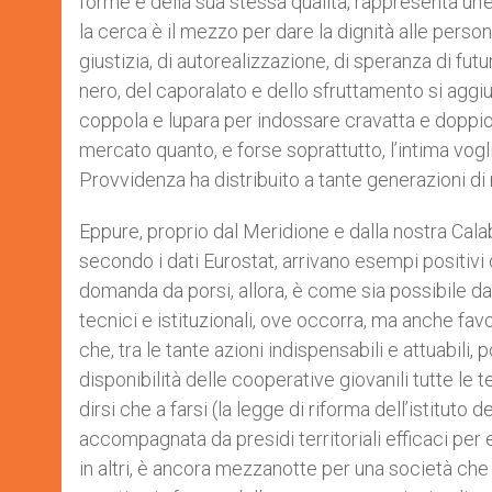
forme e della sua stessa qualità, rappresenta un
la cerca è il mezzo per dare la dignità alle pers
giustizia, di autorealizzazione, di speranza di futu
nero, del caporalato e dello sfruttamento si aggi
coppola e lupara per indossare cravatta e doppio
mercato quanto, e forse soprattutto, l’intima voglia
Provvidenza ha distribuito a tante generazioni di 
Eppure, proprio dal Meridione e dalla nostra Cala
secondo i dati Eurostat, arrivano esempi positivi 
domanda da porsi, allora, è come sia possibile dar
tecnici e istituzionali, ove occorra, ma anche f
che, tra le tante azioni indispensabili e attuabil
disponibilità delle cooperative giovanili tutte le 
dirsi che a farsi (la legge di riforma dell’istitut
accompagnata da presidi territoriali efficaci pe
in altri, è ancora mezzanotte per una società che 