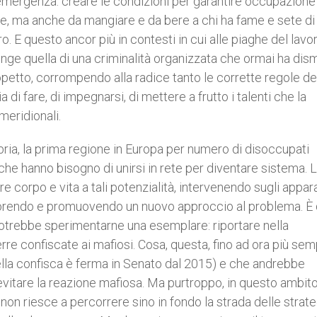
’emergenza: creare le condizioni per garantire occupazione 
one, ma anche da mangiare e da bere a chi ha fame e sete di
ro. E questo ancor più in contesti in cui alle piaghe del lavo
unge quella di una criminalità organizzata che ormai ha di
petto, corrompendo alla radice tanto le corrette regole de
 di fare, di impegnarsi, di mettere a frutto i talenti che la
meridionali.
bria, la prima regione in Europa per numero di disoccupati
che hanno bisogno di unirsi in rete per diventare sistema. 
e corpo e vita a tali potenzialità, intervenendo sugli appara
avorendo e promuovendo un nuovo approccio al problema. È 
i, potrebbe sperimentarne una esemplare: riportare nella
terre confiscate ai mafiosi. Cosa, questa, fino ad ora più sem
o della confisca è ferma in Senato dal 2015) e che andrebbe
r evitare la reazione mafiosa. Ma purtroppo, in questo ambi
non riesce a percorrere sino in fondo la strada delle strat