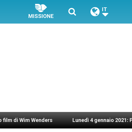
IT
MISSIONE
enders
Lunedì 4 gennaio 2021: Possesso cardina