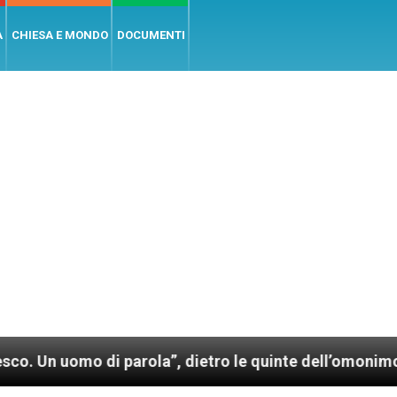
A
CHIESA E MONDO
DOCUMENTI
parola”, dietro le quinte dell’omonimo film di Wim W