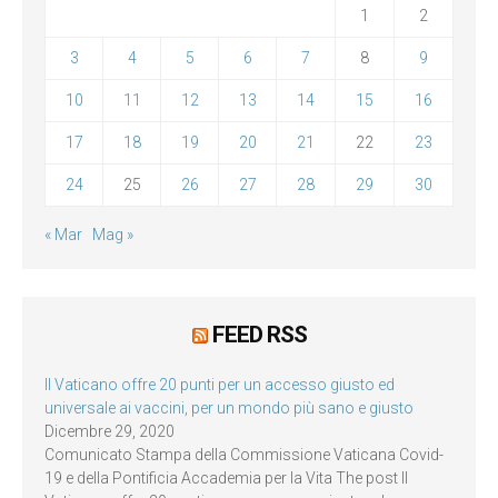
1
2
3
4
5
6
7
8
9
10
11
12
13
14
15
16
17
18
19
20
21
22
23
24
25
26
27
28
29
30
« Mar
Mag »
FEED RSS
Il Vaticano offre 20 punti per un accesso giusto ed
universale ai vaccini, per un mondo più sano e giusto
Dicembre 29, 2020
Comunicato Stampa della Commissione Vaticana Covid-
19 e della Pontificia Accademia per la Vita The post Il