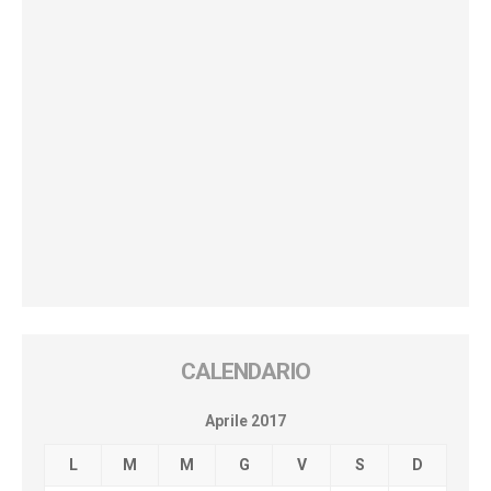
CALENDARIO
Aprile 2017
L
M
M
G
V
S
D