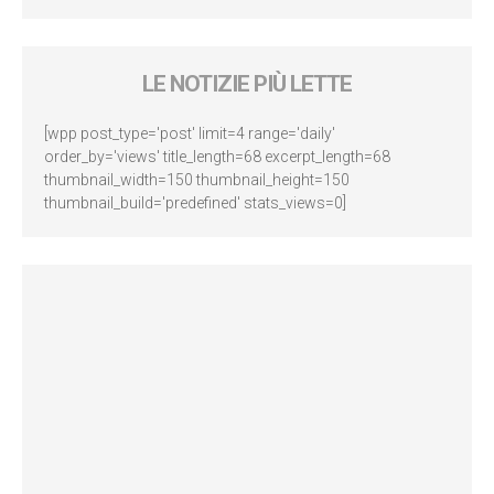
LE NOTIZIE PIÙ LETTE
[wpp post_type='post' limit=4 range='daily'
order_by='views' title_length=68 excerpt_length=68
thumbnail_width=150 thumbnail_height=150
thumbnail_build='predefined' stats_views=0]