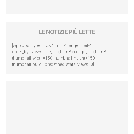
LE NOTIZIE PIÙ LETTE
[wpp post_type='post' limit=4 range='daily'
order_by='views' title_length=68 excerpt_length=68
thumbnail_width=150 thumbnail_height=150
thumbnail_build='predefined' stats_views=0]