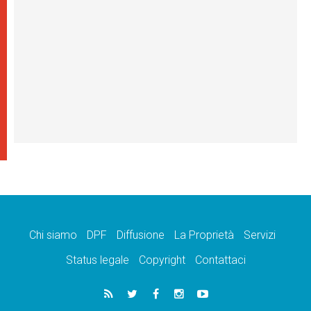
Chi siamo
DPF
Diffusione
La Proprietà
Servizi
Status legale
Copyright
Contattaci