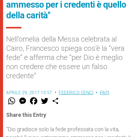
ammesso per i credenti è quello
della carità"
Nell’omelia della Messa celebrata al
Cairo, Francesco spiega cos’è la “vera
fede” e afferma che “per Dio è meglio
non credere che essere un falso
credente”
APRILE 29, 2017 10:57
FEDERICO CENCI
PAPI
W
M
F
T
S
h
e
a
w
h
a
s
c
i
a
t
s
e
t
r
Share this Entry
s
e
b
t
e
A
n
o
e
p
g
o
r
“Dio gradisce solo la fede professata con la vita,
p
e
k