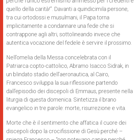
perché l’unico estremismo ammesso per i credenti è
r
quello della carità!”. Davanti a quindicimila persone,
tra cui ortodossi e musulmani, il Papa torna
implicitamente a condannare una fede che si
contrappone agli altri, sottolineando invece che
autentica vocazione del fedele è servire il prossimo.
Nell’omelia della Messa concelebrata con il
Patriarca copto-cattolico, Abramo Isacco Sidrak, in
un blindato stadio dell’aeronautica, al Cairo,
Francesco sviluppa la sua riflessione partendo
dall’episodio dei discepoli di Emmaus, presente nella
liturgia di questa domenica. Sintetizza il brano
evangelico in tre parole: morte, risurrezione e vita.
Morte che è il sentimento che affatica il cuore dei
discepoli dopo la crocifissione di Gesù perché –
spiega Francesco – “non potevano capire perché