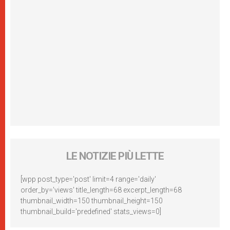
LE NOTIZIE PIÙ LETTE
[wpp post_type='post' limit=4 range='daily'
order_by='views' title_length=68 excerpt_length=68
thumbnail_width=150 thumbnail_height=150
thumbnail_build='predefined' stats_views=0]