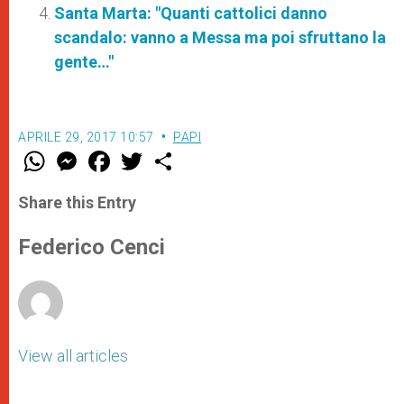
Santa Marta: "Quanti cattolici danno
scandalo: vanno a Messa ma poi sfruttano la
gente…"
APRILE 29, 2017 10:57
PAPI
W
M
F
T
S
h
e
a
w
h
a
s
c
i
a
t
s
e
t
r
Share this Entry
s
e
b
t
e
A
n
o
e
p
g
o
r
Federico Cenci
p
e
k
r
View all articles