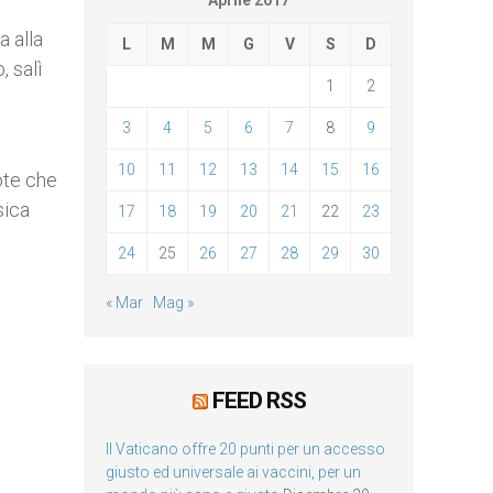
Aprile 2017
a alla
L
M
M
G
V
S
D
, salì
1
2
3
4
5
6
7
8
9
10
11
12
13
14
15
16
note che
sica
17
18
19
20
21
22
23
24
25
26
27
28
29
30
« Mar
Mag »
FEED RSS
Il Vaticano offre 20 punti per un accesso
giusto ed universale ai vaccini, per un