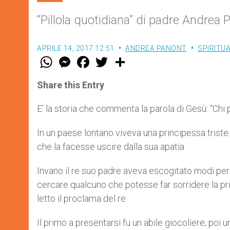
“Pillola quotidiana” di padre Andrea 
APRILE 14, 2017 12:51
ANDREA PANONT
SPIRITUA
W
M
F
T
S
h
e
a
w
h
a
s
c
i
a
t
s
e
t
r
Share this Entry
s
e
b
t
e
A
n
o
e
p
g
o
r
E’ la storia che commenta la parola di Gesù: “Chi p
p
e
k
r
In un paese lontano viveva una principessa triste
che la facesse uscire dalla sua apatia.
Invano il re suo padre aveva escogitato modi per r
cercare qualcuno che potesse far sorridere la pr
letto il proclama del re.
Il primo a presentarsi fu un abile giocoliere; poi un