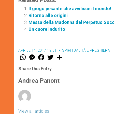
Related Posts:
Il giogo pesante che avvilisce il mondo!
Ritorno alle origini
Messa della Madonna del Perpetuo Soc
Un cuore indurito
APRILE 14, 2017 12:51
SPIRITUALITÀ E PREGHIERA
W
M
F
T
S
h
e
a
w
h
a
s
c
i
a
t
s
e
t
r
Share this Entry
s
e
b
t
e
A
n
o
e
p
g
o
r
Andrea Panont
p
e
k
r
View all articles