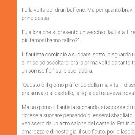
Fu la volta poi di un buffone. Ma per quanto bravi, o
principessa.
Fu allora che si presentò un vecchio flautista. Il
più famosi hanno fallito?”.
Il flautista cominciò a suonare, sotto lo sguardo u
si mise ad ascoltare: era la prima volta da tant
un sorriso fiorì sulle sue labbra.
“Questo è il giorno più felice della mia vita – diss
era arrivato al castello, la figlia del re aveva trova
Ma un giorno il flautista suonando, si accorse di 
riprese a suonare pensando di essersi sbagliato
venissero da un altro salone del castello. Era inut
amarezza e di nostalgia, il suo flauto, poi lo lasciò