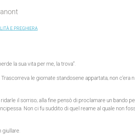
Panont
LITÀ E PREGHIERA
erde la sua vita per me, la trova”.
. Trascorreva le giornate standosene appartata; non c’era n
idarle il sorriso; alla fine pensò di proclamare un bando pe
incipessa. Non ci fu suddito di quel reame al quale non fos
 giullare.