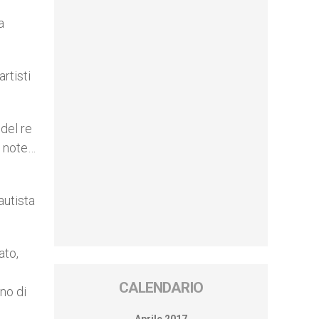
a
rtisti
 del re
e note…
autista
ato,
CALENDARIO
eno di