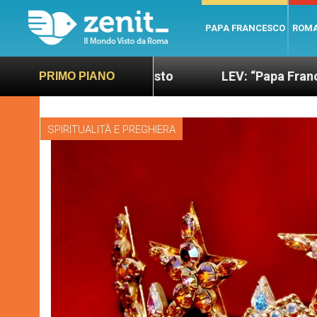
PAPA FRANCESCO
ROM
iù sano e giusto
LEV: “Papa Francesco. Un uomo 
PRIMO PIANO
SPIRITUALITÀ E PREGHIERA