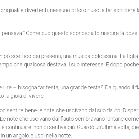
riginali e divertenti, nessuno di loro riuscì a far sorridere l
 re pensava:” Come può questo sconosciuto riuscire là dove a
n pò scettico dei presenti, una musica dolcissima. La figlia
o tempo che qualcosa destava il suo interesse. E dopo poch
e il re – bisogna far festa, una grande festa!” Da quando il fl
to la gioia di vivere.
non sentire bene le note che uscivano dal suo flauto. Disper
. Le note che uscivano dal flauto sembravano lontane come
ile continuare: non ci sentiva più. Guardò un’ultima volta, pi
 in un angolo e uscì nella notte.