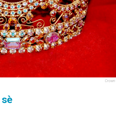
Crown 
 sè