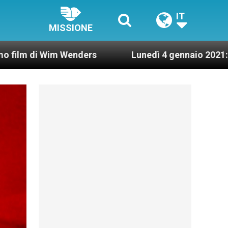
IT
MISSIONE
m Wenders
Lunedì 4 gennaio 2021: Possesso card