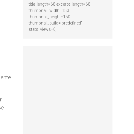
title_length=68 excerpt_length=68
thumbnail_width=150
thumbnail_height=150
thumbnail_build='predefined'
stats_views=0]
iente
r
se