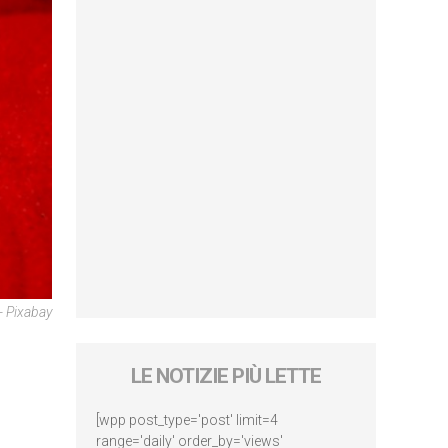
- Pixabay
LE NOTIZIE PIÙ LETTE
[wpp post_type='post' limit=4
range='daily' order_by='views'