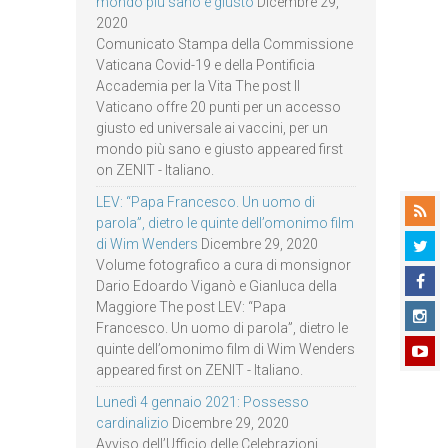
mondo più sano e giusto
Dicembre 29,
2020
Comunicato Stampa della Commissione
Vaticana Covid-19 e della Pontificia
Accademia per la Vita The post Il
Vaticano offre 20 punti per un accesso
giusto ed universale ai vaccini, per un
mondo più sano e giusto appeared first
on ZENIT - Italiano.
LEV: “Papa Francesco. Un uomo di
parola”, dietro le quinte dell’omonimo film
di Wim Wenders
Dicembre 29, 2020
Volume fotografico a cura di monsignor
Dario Edoardo Viganò e Gianluca della
Maggiore The post LEV: “Papa
Francesco. Un uomo di parola”, dietro le
quinte dell’omonimo film di Wim Wenders
appeared first on ZENIT - Italiano.
Lunedì 4 gennaio 2021: Possesso
cardinalizio
Dicembre 29, 2020
Avviso dell’Ufficio delle Celebrazioni