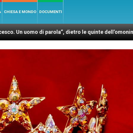
A
CHIESA E MONDO
DOCUMENTI
di parola”, dietro le quinte dell’omonimo film di Wi