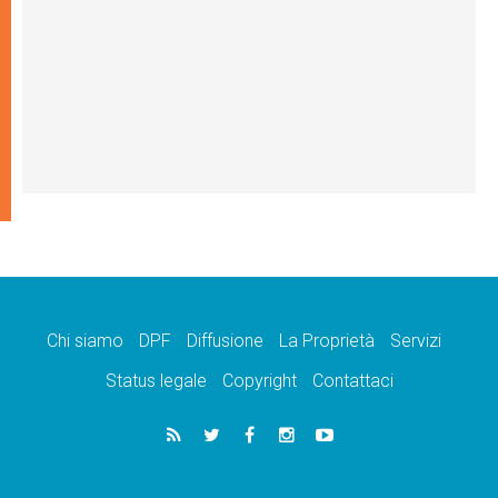
Chi siamo
DPF
Diffusione
La Proprietà
Servizi
Status legale
Copyright
Contattaci