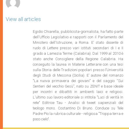
View all articles
Egidio Chiarella, pubblicista-giornalista, ha fatto parte
dell'Ufficio Legislativo e rapporti con il Parlamento del
Ministero dell'Istruzione,
a Roma. E’ stato docente di
ruolo di Lettere presso vari istituti secondari di I e II
grado a Lamezia Terme (Calabria). Dal 1999 al 2010 è
stato anche Consigliere della Regione Calabria. Ha
conseguito la laurea in Materie Letterarie con una tesi
sulla Storia delle Tradizioni popolari presso l’Università
degli Studi di Messina (Sicilia). E’ autore del romanzo
"La nuova primavera dei giovani" e del saggio “Sui
Sentieri del vecchio Gesù”, nato su ZENIT e base ideale
per incontri e dibattiti in ambienti laici e religiosi.
L'ultimo suo lavoro editoriale si intitola "Luci di verità In
rete" Editrice Tau - Analisi di tweet sapienziali del
teologo mons. Costantino Di Bruno. Conduce su Tele
Padre Pio la rubrica culturale - religiosa "Troppa terra e
poco cielo".