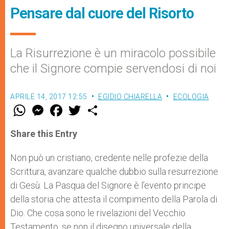
Pensare dal cuore del Risorto
La Risurrezione è un miracolo possibile
che il Signore compie servendosi di noi
APRILE 14, 2017 12:55
EGIDIO CHIARELLA
ECOLOGIA
W
M
F
T
S
h
e
a
w
h
a
s
c
i
a
t
s
e
t
r
Share this Entry
s
e
b
t
e
A
n
o
e
p
g
o
r
Non può un cristiano, credente nelle profezie della
p
e
k
Scrittura, avanzare qualche dubbio sulla resurrezione
r
di Gesù. La Pasqua del Signore è l’evento principe
della storia che attesta il compimento della Parola di
Dio. Che cosa sono le rivelazioni del Vecchio
Testamento, se non il disegno universale della