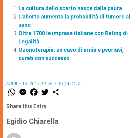
La cultura dello scarto nasce dalla paura
L'aborto aumenta la probabilità di tumore al
seno
Oltre 1700 le imprese italiane con Rating di
Legalità
Ozonoterapia: un caso di ernia e psoriasi,
curati con successo
APRILE 14, 2017 12:55
ECOLOGIA
W
M
F
T
S
h
e
a
w
h
a
s
c
i
a
t
s
e
t
r
Share this Entry
s
e
b
t
e
A
n
o
e
p
g
o
r
Egidio Chiarella
p
e
k
r