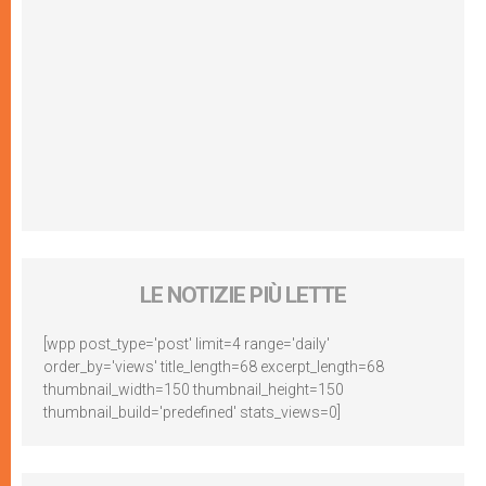
LE NOTIZIE PIÙ LETTE
[wpp post_type='post' limit=4 range='daily'
order_by='views' title_length=68 excerpt_length=68
thumbnail_width=150 thumbnail_height=150
thumbnail_build='predefined' stats_views=0]