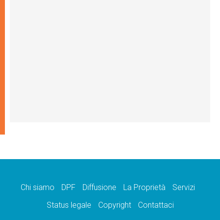
Chi siamo
DPF
Diffusione
La Proprietà
Servizi
Status legale
Copyright
Contattaci