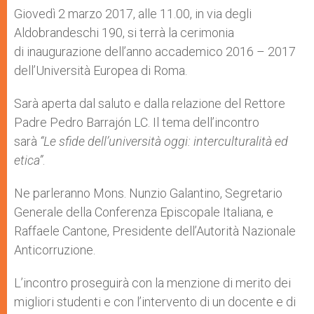
p
g
o
r
Giovedì 2 marzo 2017, alle 11.00, in via degli
p
e
k
Aldobrandeschi 190, si terrà la cerimonia
r
di inaugurazione dell’anno accademico 2016 – 2017
dell’Università Europea di Roma.
Sarà aperta dal saluto e dalla relazione del Rettore
Padre Pedro Barrajón LC. Il tema dell’incontro
sarà
“Le sfide dell’università oggi: interculturalità ed
etica”
.
Ne parleranno Mons. Nunzio Galantino, Segretario
Generale della Conferenza Episcopale Italiana, e
Raffaele Cantone, Presidente dell’Autorità Nazionale
Anticorruzione.
L’incontro proseguirà con la menzione di merito dei
migliori studenti e con l’intervento di un docente e di