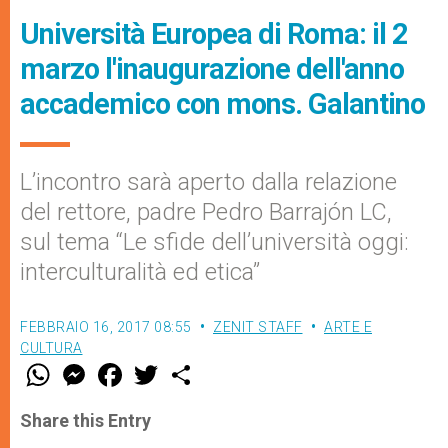
Università Europea di Roma: il 2
marzo l'inaugurazione dell'anno
accademico con mons. Galantino
L’incontro sarà aperto dalla relazione
del rettore, padre Pedro Barrajón LC,
sul tema “Le sfide dell’università oggi:
interculturalità ed etica”
FEBBRAIO 16, 2017 08:55
ZENIT STAFF
ARTE E
CULTURA
W
M
F
T
S
h
e
a
w
h
a
s
c
i
a
t
s
e
t
r
Share this Entry
s
e
b
t
e
A
n
o
e