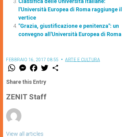
Classifica delle Università italiane:
l'Università Europea di Roma raggiunge il
vertice
"Grazia, giustificazione e penitenza": un
convegno all'Università Europea di Roma
FEBBRAIO 16, 2017 08:55
ARTE E CULTURA
W
M
F
T
S
h
e
a
w
h
a
s
c
i
a
t
s
e
t
r
Share this Entry
s
e
b
t
e
A
n
o
e
p
g
o
r
ZENIT Staff
p
e
k
r
View all articles