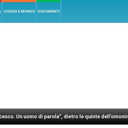
A
CHIESA E MONDO
DOCUMENTI
arola”, dietro le quinte dell’omonimo film di Wim We