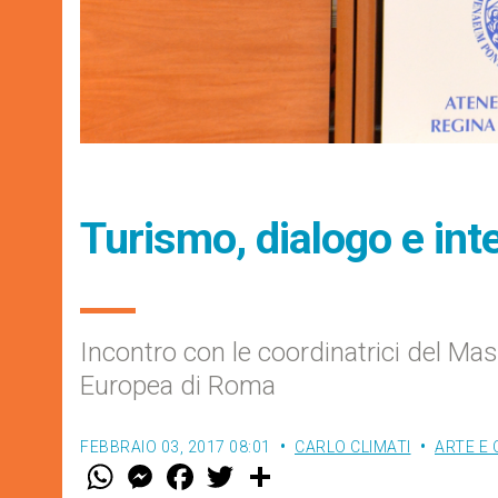
Turismo, dialogo e int
Incontro con le coordinatrici del Mas
Europea di Roma
FEBBRAIO 03, 2017 08:01
CARLO CLIMATI
ARTE E 
W
M
F
T
S
h
e
a
w
h