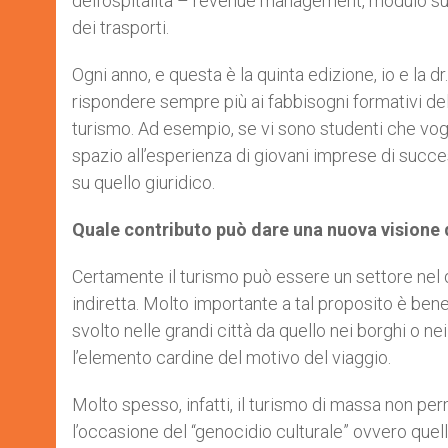
dell’ospitalità – revenue management, modulo sugl
dei trasporti.
Ogni anno, e questa è la quinta edizione, io e la 
rispondere sempre più ai fabbisogni formativi del 
turismo. Ad esempio, se vi sono studenti che vog
spazio all’esperienza di giovani imprese di succes
su quello giuridico.
Quale contributo può dare una nuova visione d
Certamente il turismo può essere un settore nel q
indiretta. Molto importante a tal proposito è bene
svolto nelle grandi città da quello nei borghi o n
l’elemento cardine del motivo del viaggio.
Molto spesso, infatti, il turismo di massa non pe
l’occasione del “genocidio culturale” ovvero quel