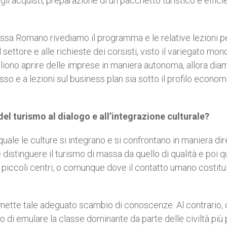
i acquisti, preparazione di un pacchetto turistico e effici
dr.ssa Romano rivediamo il programma e le relative lezioni p
settore e alle richieste dei corsisti, visto il variegato mon
liono aprire delle imprese in maniera autonoma, allora dia
so e a lezioni sul business plan sia sotto il profilo econom
el turismo al dialogo e all’integrazione culturale?
uale le culture si integrano e si confrontano in maniera dir
 distinguere il turismo di massa da quello di qualità e poi q
ei piccoli centri, o comunque dove il contatto umano costit
rmette tale adeguato scambio di conoscenze. Al contrario, 
lo di emulare la classe dominante da parte delle civiltà più