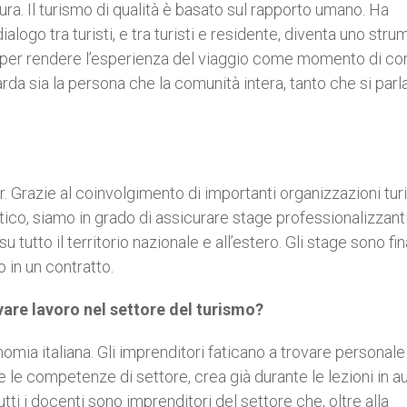
ra. Il turismo di qualità è basato sul rapporto umano. Ha
ialogo tra turisti, e tra turisti e residente, diventa uno str
e per rendere l’esperienza del viaggio come momento di co
rda sia la persona che la comunità intera, tanto che si parla
er. Grazie al coinvolgimento di importanti organizzazioni tur
stico, siamo in grado di assicurare stage professionalizzanti
 tutto il territorio nazionale e all’estero. Gli stage sono fin
 in un contratto.
ovare lavoro nel settore del turismo?
conomia italiana. Gli imprenditori faticano a trovare personale
re le competenze di settore, crea già durante le lezioni in a
utti i docenti sono imprenditori del settore che, oltre alla