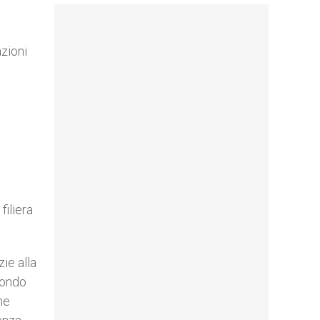
zioni
filiera
ie alla
mondo
ne