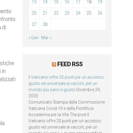
13
14
15
16
17
18
19
umento
20
21
22
23
24
25
26
nfronto
27
28
 di
« Gen
Mar »
istiche
FEED RSS
 in
Il Vaticano offre 20 punti per un accesso
alizzati
giusto ed universale ai vaccini, per un
mondo più sano e giusto
Dicembre 29,
2020
Comunicato Stampa della Commissione
Vaticana Covid-19 e della Pontificia
Accademia per la Vita The post Il
Vaticano offre 20 punti per un accesso
ula
giusto ed universale ai vaccini, per un