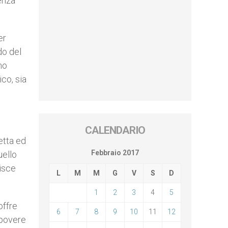
enza
er
do del
mo
ico, sia
CALENDARIO
etta ed
Febbraio 2017
uello
uisce
L
M
M
G
V
S
D
1
2
3
4
5
offre
6
7
8
9
10
11
12
 povere