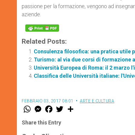
passione per la formazione, vengono ad insegnare
aziende.
Related Posts:
Consulenza filosofica: una pratica util
Turismo: al via due corsi di formazione a
Università Europea di Roma: il 2 marzo 
Classifica delle Università italiane: l'Un
FEBBRAIO 03, 2017 08:01
ARTE E CULTURA
W
M
F
T
S
h
e
a
w
h
a
s
c
i
a
t
s
e
t
r
Share this Entry
s
e
b
t
e
A
n
o
e