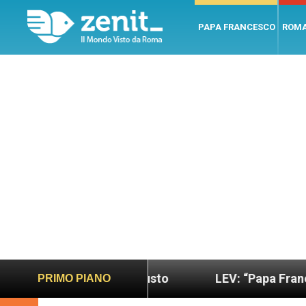
PAPA FRANCESCO
ROM
ano e giusto
LEV: “Papa Francesco. Un uomo di p
PRIMO PIANO