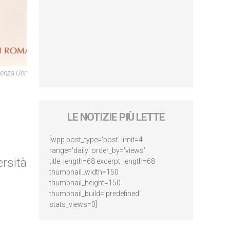
enza Uer
LE NOTIZIE PIÙ LETTE
[wpp post_type='post' limit=4
range='daily' order_by='views'
ersità
title_length=68 excerpt_length=68
thumbnail_width=150
thumbnail_height=150
thumbnail_build='predefined'
stats_views=0]