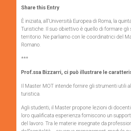
a
s
c
i
a
t
s
e
t
r
Share this Entry
s
e
b
t
e
A
n
o
e
p
g
o
r
È iniziata, all’Università Europea di Roma, la q
p
e
k
Turistiche. Il suo obiettivo è quello di formare gli
r
territorio. Ne parliamo con le coordinatrici del M
Romano.
***
Prof.ssa Bizzarri, ci può illustrare le caratt
Il Master MOT intende fornire gli strumenti utili a
turistica.
Agli studenti, il Master propone lezioni di docenti
loro qualificata esperienza forniscono un support
del lavoro. Tra le materie insegnate da profession