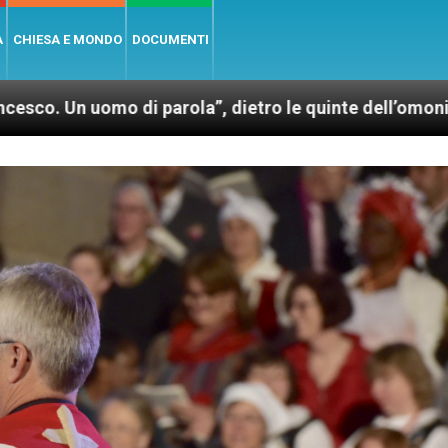
A
CHIESA E MONDO
DOCUMENTI
parola”, dietro le quinte dell’omonimo film di Wim We