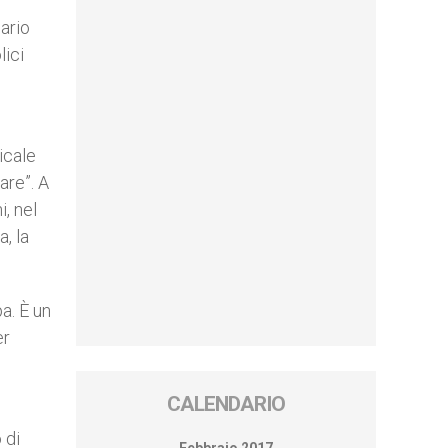
ario
lici
icale
are”. A
, nel
, la
a. È un
er
CALENDARIO
 di