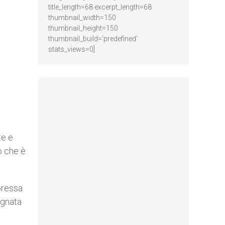
title_length=68 excerpt_length=68
thumbnail_width=150
thumbnail_height=150
thumbnail_build='predefined'
stats_views=0]
te e
ò che è
pressa
agnata