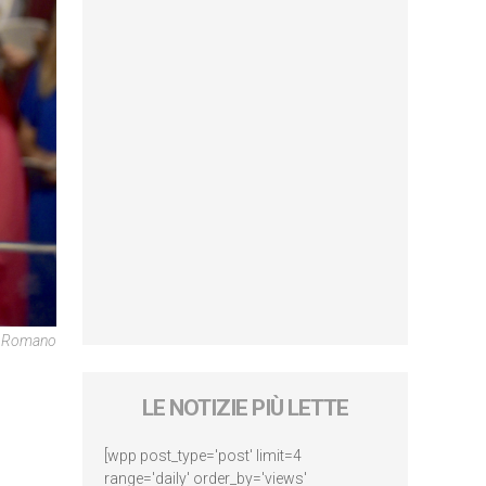
re Romano
LE NOTIZIE PIÙ LETTE
[wpp post_type='post' limit=4
range='daily' order_by='views'