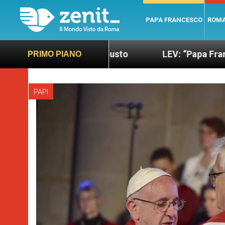
PAPA FRANCESCO
ROM
ano e giusto
LEV: “Papa Francesco. Un uomo di 
PRIMO PIANO
PAPI