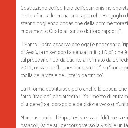
Costruzione dell’edificio dell’ecumenismo che s
della Riforma luterana, una tappa che Bergoglio def
stanno cogliendo occasione della commemorazion
nuovamente Cristo al centro dei loro rapporti”.
Il Santo Padre osserva che oggi è necessario “ri
di Gesù, la misericordia senza limiti di Dio”, che 
tal proposito ricorda quanto affermato da Benede
2011, ossia che “la questione su Dio”, su “come p
molla della vita e dell’intero cammino”.
La Riforma costituisce però anche la cesoia che 
fatto “tragico”, che attesta il “fallimento di ent
giungere “con coraggio e decisione verso un’unità
Non nasconde, il Papa, l’esistenza di “differenze i
ostacoli, “sfide sul percorso verso la visibile unità