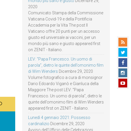
mondo più sano e giusto
Dicembre 29,
2020
Comunicato Stampa della Commissione
Vaticana Covid-19 e della Pontificia
Accademia per la Vita The post Il
Vaticano offre 20 punti per un accesso
giusto ed universale ai vaccini, per un
mondo più sano e giusto appeared first
on ZENIT - Italiano.
LEV: “Papa Francesco. Un uomo di
parola”, dietro le quinte dell’omonimo film
di Wim Wenders
Dicembre 29, 2020
Volume fotografico a cura di monsignor
Dario Edoardo Viganò e Gianluca della
Maggiore The post LEV: “Papa
Francesco. Un uomo di parola”, dietro le
quinte dell’omonimo film di Wim Wenders
appeared first on ZENIT - Italiano.
Lunedì 4 gennaio 2021: Possesso
cardinalizio
Dicembre 29, 2020
Avviso dell’Ufficio delle Celebrazioni