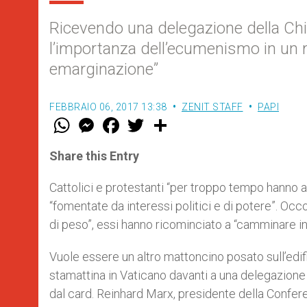
Ricevendo una delegazione della Chi
l’importanza dell’ecumenismo in un
emarginazione”
FEBBRAIO 06, 2017 13:38
ZENIT STAFF
PAPI
W
M
F
T
S
h
e
a
w
h
a
s
c
i
a
t
s
e
t
r
Share this Entry
s
e
b
t
e
A
n
o
e
p
g
o
r
Cattolici e protestanti “
per troppo tempo hanno ali
p
e
k
“
fomentate da
interessi politici e di potere”. Oc
r
di peso”, essi hanno ricominciato a “camminare i
Vuole essere un altro mattoncino posato sull’edi
stamattina in Vaticano davanti a una delegazio
dal card. Reinhard Marx, presidente della Confe