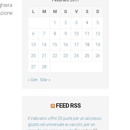
Febbraio 2017
ghiera
L
M
M
G
V
S
D
razione
1
2
3
4
5
6
7
8
9
10
11
12
13
14
15
16
17
18
19
20
21
22
23
24
25
26
27
28
« Gen
Mar »
FEED RSS
Il Vaticano offre 20 punti per un accesso
giusto ed universale ai vaccini, per un