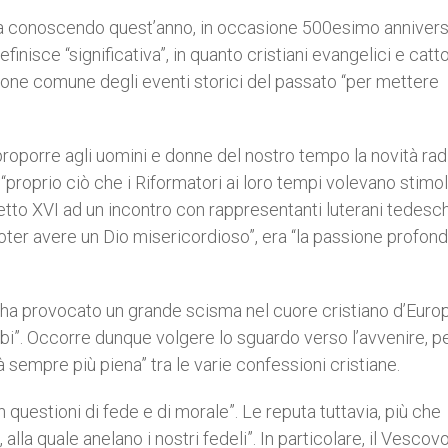
ta conoscendo quest’anno, in occasione 500esimo annivers
inisce “significativa”, in quanto cristiani evangelici e catto
e comune degli eventi storici del passato “per mettere
proporre agli uomini e donne del nostro tempo la novità rad
è “proprio ciò che i Riformatori ai loro tempi volevano stimol
tto XVI ad un incontro con rappresentanti luterani tedeschi
oter avere un Dio misericordioso”, era “la passione profonda
ha provocato un grande scisma nel cuore cristiano d’Europ
rambi”. Occorre dunque volgere lo sguardo verso l’avvenire, p
 sempre più piena” tra le varie confessioni cristiane.
n questioni di fede e di morale”. Le reputa tuttavia, più che
, alla quale anelano i nostri fedeli”. In particolare, il Vescovo