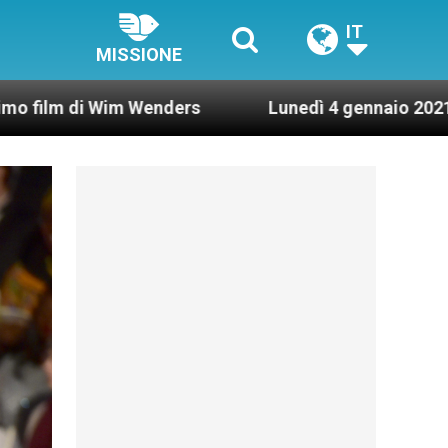
IT
MISSIONE
nders
Lunedì 4 gennaio 2021: Possesso cardina