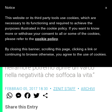
IT
Notice
x
This website or its third party tools use cookies, which are
necessary to its functioning and required to achieve the
purposes illustrated in the cookie policy. If you want to know
ZENIT – Servizio quotidiano
more or withdraw your consent to all or some of the cookies,
please refer to the
cookie policy
.
By closing this banner, scrolling this page, clicking a link or
“Amare di più: e se provassimo con
continuing to browse otherwise, you agree to the use of cookies.
l’esagerazione? Forse esagerando
nell’amore potremo aprire un varco
nella negatività che soffoca la vita.”
FEBBRAIO 05, 2017 18:30
ZENIT STAFF
ARCHIVI
W
M
F
T
S
h
e
a
w
h
a
s
c
i
a
t
s
e
t
r
Share this Entry
s
e
b
t
e