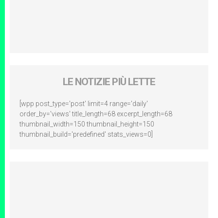
LE NOTIZIE PIÙ LETTE
[wpp post_type='post' limit=4 range='daily'
order_by='views' title_length=68 excerpt_length=68
thumbnail_width=150 thumbnail_height=150
thumbnail_build='predefined' stats_views=0]