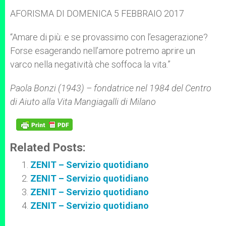
A
n
o
e
p
g
o
r
AFORISMA DI DOMENICA 5 FEBBRAIO 2017
p
e
k
r
“Amare di più: e se provassimo con l’esagerazione?
Forse esagerando nell’amore potremo aprire un
varco nella negatività che soffoca la vita.”
Paola Bonzi (1943) – fondatrice nel 1984 del Centro
di Aiuto alla Vita Mangiagalli di Milano
Related Posts:
ZENIT – Servizio quotidiano
ZENIT – Servizio quotidiano
ZENIT – Servizio quotidiano
ZENIT – Servizio quotidiano