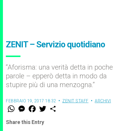
ZENIT – Servizio quotidiano
“Aforisma: una verità detta in poche
parole – epperò detta in modo da
stupire più di una menzogna.”
FEBBRAIO 19, 2017 18:32
ZENIT STAFF
ARCHIVI
W
M
F
T
S
h
e
a
w
h
a
s
c
i
a
t
s
e
t
r
Share this Entry
s
e
b
t
e
A
n
o
e