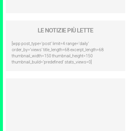
LE NOTIZIE PIÙ LETTE
[wpp post_type='post' limit=4 range='daily'
order_by='views' title_length=68 excerpt_length=68
thumbnail_width=150 thumbnail_height=150
thumbnail_build='predefined' stats_views=0]