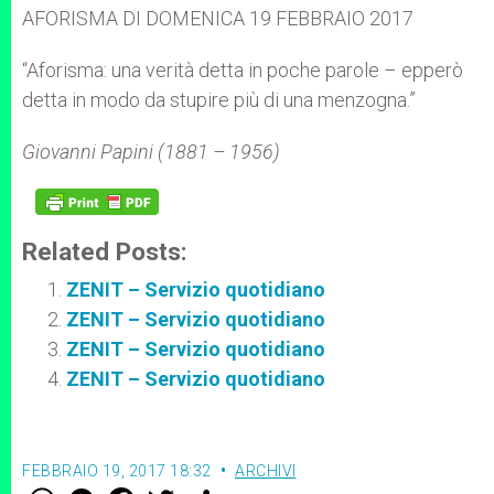
p
g
o
r
AFORISMA DI DOMENICA 19 FEBBRAIO 2017
p
e
k
r
“Aforisma: una verità detta in poche parole – epperò
detta in modo da stupire più di una menzogna.”
Giovanni Papini (1881 – 1956)
Related Posts:
ZENIT – Servizio quotidiano
ZENIT – Servizio quotidiano
ZENIT – Servizio quotidiano
ZENIT – Servizio quotidiano
FEBBRAIO 19, 2017 18:32
ARCHIVI
W
M
F
T
S