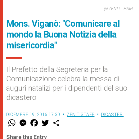
@ ZENIT - HSM
Mons. Viganò: "Comunicare al
mondo la Buona Notizia della
misericordia"
Il Prefetto della Segreteria per la
Comunicazione celebra la messa di
auguri natalizi per i dipendenti del suo
dicastero
DICEMBRE 19, 2016 17:30
ZENIT STAFF
DICASTERI
W
M
F
T
S
h
e
a
w
h
a
s
c
i
a
t
s
e
t
r
Share this Entry