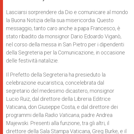
s
e
b
t
e
A
n
o
e
p
g
o
r
Lasciarsi sorprendere da Dio e comunicare al mondo
p
e
k
la Buona Notizia della sua misericordia. Questo
r
messaggio, tanto caro anche a papa Francesco, è
stato ribadito da monsignor Dario Edoardo Viganò,
nel corso della messa in San Pietro per i dipendenti
della Segreteria per la Comunicazione, in occasione
delle festività natalizie.
Il Prefetto della Segreteria ha presieduto la
celebrazione eucaristica, concelebrata dal
segretario del medesimo dicastero, monsignor
Lucio Ruiz, dal direttore della Libreria Editrice
Vaticana, don Giuseppe Costa, e dal direttore dei
programmi della
Radio Vaticana
, padre Andrea
Majewski. Presenti alla funzione, tra gli altri, il
direttore della Sala Stampa Vaticana, Greg Burke, e il