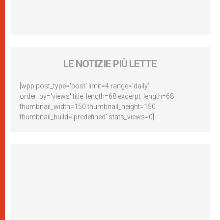
LE NOTIZIE PIÙ LETTE
[wpp post_type='post' limit=4 range='daily'
order_by='views' title_length=68 excerpt_length=68
thumbnail_width=150 thumbnail_height=150
thumbnail_build='predefined' stats_views=0]