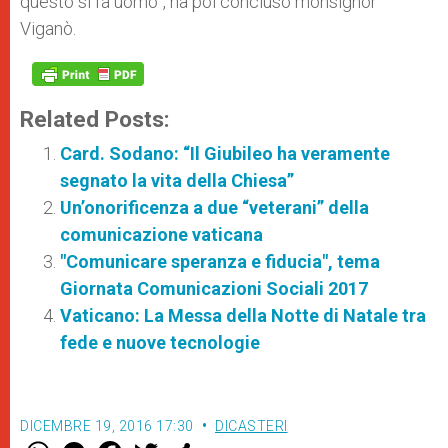
questo si fa uomo”, ha poi concluso monsignor
Viganò.
Related Posts:
Card. Sodano: “Il Giubileo ha veramente
segnato la vita della Chiesa”
Un’onorificenza a due “veterani” della
comunicazione vaticana
"Comunicare speranza e fiducia", tema
Giornata Comunicazioni Sociali 2017
Vaticano: La Messa della Notte di Natale tra
fede e nuove tecnologie
DICEMBRE 19, 2016 17:30
DICASTERI
W
M
F
T
S