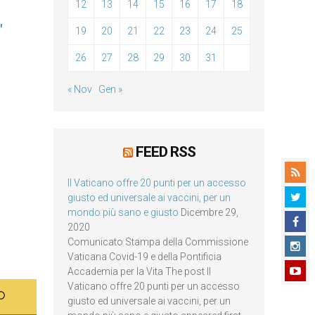
12
13
14
15
16
17
18
"
19
20
21
22
23
24
25
26
27
28
29
30
31
« Nov
Gen »
FEED RSS
Il Vaticano offre 20 punti per un accesso
giusto ed universale ai vaccini, per un
mondo più sano e giusto
Dicembre 29,
2020
Comunicato Stampa della Commissione
Vaticana Covid-19 e della Pontificia
Accademia per la Vita The post Il
Vaticano offre 20 punti per un accesso
giusto ed universale ai vaccini, per un