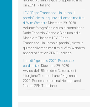
mondo più sano e giusto appeared first
on ZENIT - Italiano.
LEV: “Papa Francesco. Un uomo di
parola”, dietro le quinte dell’omonimo film
di Wim Wenders
Dicembre 29, 2020
Volume fotografico a cura di monsignor
Dario Edoardo Viganò e Gianluca della
Maggiore The post LEV: “Papa
Francesco. Un uomo di parola”, dietro le
quinte dell’omonimo film di Wim Wenders
appeared first on ZENIT - Italiano.
Lunedì 4 gennaio 2021: Possesso
cardinalizio
Dicembre 29, 2020
Avviso dell’Ufficio delle Celebrazioni
Liturgiche The post Lunedì 4 gennaio
2021: Possesso cardinalizio appeared
first on ZENIT - Italiano.