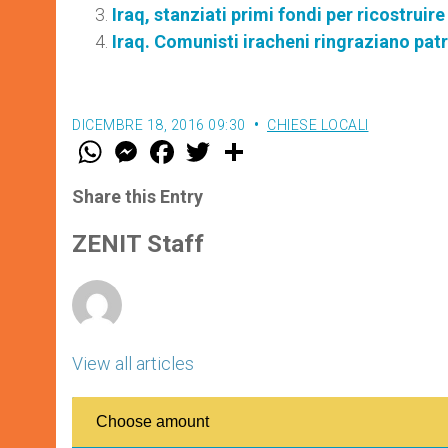
Iraq, stanziati primi fondi per ricostruir
Iraq. Comunisti iracheni ringraziano pat
DICEMBRE 18, 2016 09:30
CHIESE LOCALI
W
M
F
T
S
h
e
a
w
h
a
s
c
i
a
t
s
e
t
r
Share this Entry
s
e
b
t
e
A
n
o
e
p
g
o
r
ZENIT Staff
p
e
k
r
View all articles