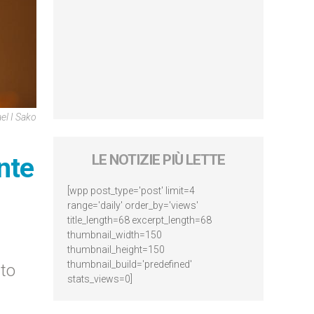
el I Sako
nte
LE NOTIZIE PIÙ LETTE
[wpp post_type='post' limit=4
range='daily' order_by='views'
title_length=68 excerpt_length=68
thumbnail_width=150
thumbnail_height=150
thumbnail_build='predefined'
tto
stats_views=0]