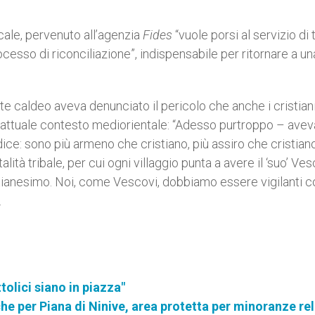
cale, pervenuto all’agenzia
Fides
“vuole porsi al servizio di t
processo di riconciliazione”, indispensabile per ritornare a un
imate caldeo aveva denunciato il pericolo che anche i cristian
l’attuale contesto mediorientale: “Adesso purtroppo – avev
ce: sono più armeno che cristiano, più assiro che cristiano
lità tribale, per cui ogni villaggio punta a avere il ‘suo’ Ve
ristianesimo. Noi, come Vescovi, dobbiamo essere vigilanti c
.
tolici siano in piazza"
iche per Piana di Ninive, area protetta per minoranze re