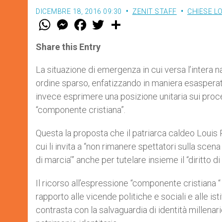
DICEMBRE 18, 2016 09:30
ZENIT STAFF
CHIESE L
W
M
F
T
S
h
e
a
w
h
a
s
c
i
a
t
s
e
t
r
Share this Entry
s
e
b
t
e
A
n
o
e
p
g
o
r
La situazione di emergenza in cui versa l’intera 
p
e
k
ordine sparso, enfatizzando in maniera esasperata 
r
invece esprimere una posizione unitaria sui proces
“componente cristiana”.
Questa la proposta che il patriarca caldeo Louis Raph
cui li invita a “non rimanere spettatori sulla sce
di marcia’” anche per tutelare insieme il “diritto di
Il ricorso all’espressione “componente cristiana “ 
rapporto alle vicende politiche e sociali e alle is
contrasta con la salvaguardia di identità millenari