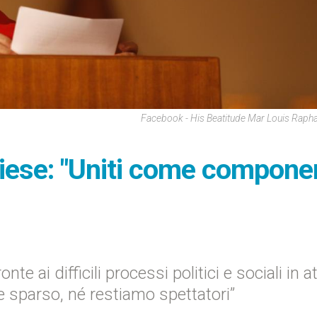
Facebook - His Beatitude Mar Louis Rapha
Chiese: "Uniti come compone
te ai difficili processi politici e sociali in a
 sparso, né restiamo spettatori”