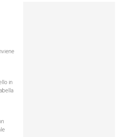
onviene
llo in
abella
on
ale