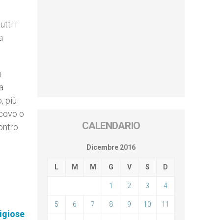
utti i
a
i
a
, più
scovo o
CALENDARIO
ontro
Dicembre 2016
L
M
M
G
V
S
D
1
2
3
4
5
6
7
8
9
10
11
ligiose