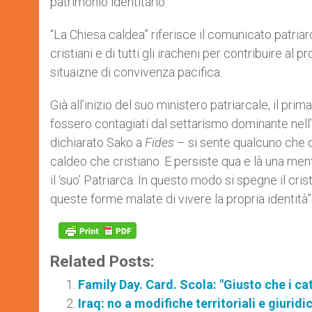
patrimonio identitario.
“La Chiesa caldea” riferisce il comunicato patriar
cristiani e di tutti gli iracheni per contribuire al 
situaizne di convivenza pacifica.
Già all’inizio del suo ministero patriarcale, il pr
fossero contagiati dal settarismo dominante nel
dichiarato Sako a
Fides
– si sente qualcuno che di
caldeo che cristiano. E persiste qua e là una menta
il ‘suo’ Patriarca. In questo modo si spegne il c
queste forme malate di vivere la propria identità”
Related Posts:
Family Day. Card. Scola: "Giusto che i cat
Iraq: no a modifiche territoriali e giurid