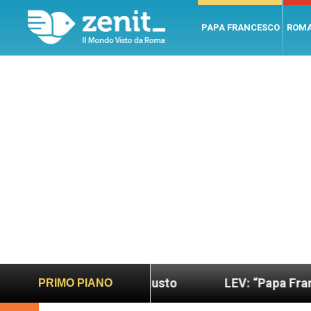
PAPA FRANCESCO
ROM
 più sano e giusto
LEV: “Papa Francesco. Un uo
PRIMO PIANO