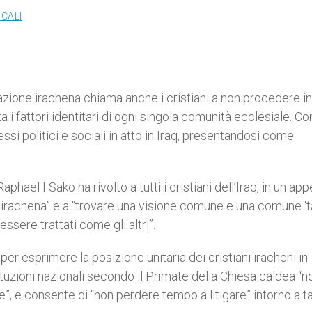
OCALI
nazione irachena chiama anche i cristiani a non procedere in
i fattori identitari di ogni singola comunità ecclesiale. C
si politici e sociali in atto in Iraq, presentandosi come
ael I Sako ha rivolto a tutti i cristiani dell’Iraq, in un appe
na irachena” e a “trovare una visione comune e una comune ‘t
 essere trattati come gli altri”.
per esprimere la posizione unitaria dei cristiani iracheni in
tituzioni nazionali secondo il Primate della Chiesa caldea “n
e”, e consente di “non perdere tempo a litigare” intorno a t