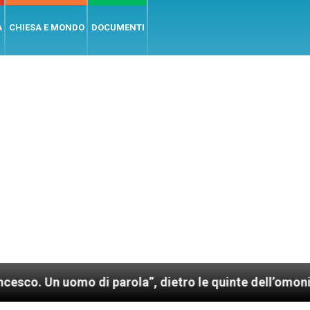
A
CHIESA E MONDO
DOCUMENTI
mo di parola”, dietro le quinte dell’omonimo film di 