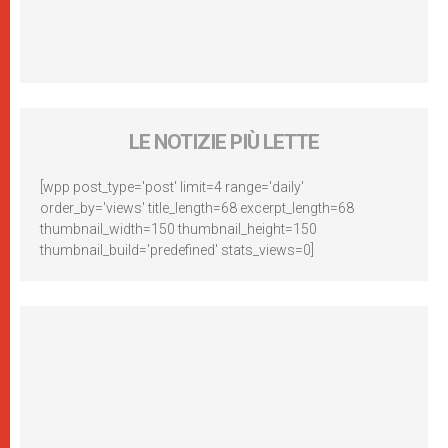
LE NOTIZIE PIÙ LETTE
[wpp post_type='post' limit=4 range='daily'
order_by='views' title_length=68 excerpt_length=68
thumbnail_width=150 thumbnail_height=150
thumbnail_build='predefined' stats_views=0]