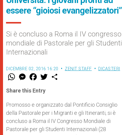
essere “gioiosi evangelizzatori”
Si è concluso a Roma il IV congresso
mondiale di Pastorale per gli Studenti
Internazionali
DICEMBRE 02, 2016 16:20
ZENIT STAFF
DICASTERI
W
M
F
T
S
h
e
a
w
h
a
s
c
i
a
t
s
e
t
r
Share this Entry
s
e
b
t
e
A
n
o
e
p
g
o
r
Promosso e organizzato dal Pontificio Consiglio
p
e
k
della Pastorale per i Migranti e gli Itineranti, si è
r
concluso a Roma il IV Congresso Mondiale di
Pastorale per gli Studenti Internazionali (28