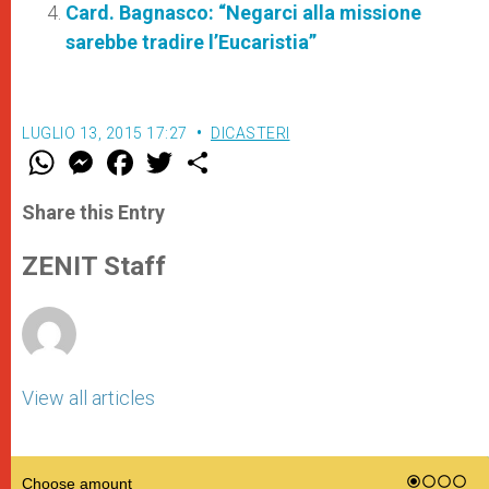
Card. Bagnasco: “Negarci alla missione
sarebbe tradire l’Eucaristia”
LUGLIO 13, 2015 17:27
DICASTERI
W
M
F
T
S
h
e
a
w
h
a
s
c
i
a
t
s
e
t
r
Share this Entry
s
e
b
t
e
A
n
o
e
p
g
o
r
ZENIT Staff
p
e
k
r
View all articles