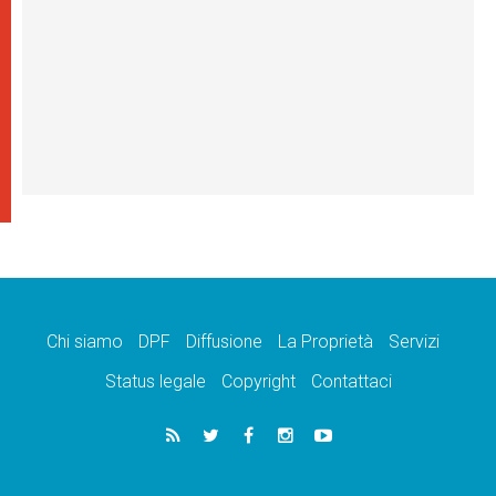
Chi siamo
DPF
Diffusione
La Proprietà
Servizi
Status legale
Copyright
Contattaci