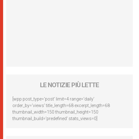
LE NOTIZIE PIÙ LETTE
[wpp post_type='post' limit=4 range='daily'
order_by='views' title_length=68 excerpt_length=68
thumbnail_width=150 thumbnail_height=150
thumbnail_build='predefined' stats_views=0]