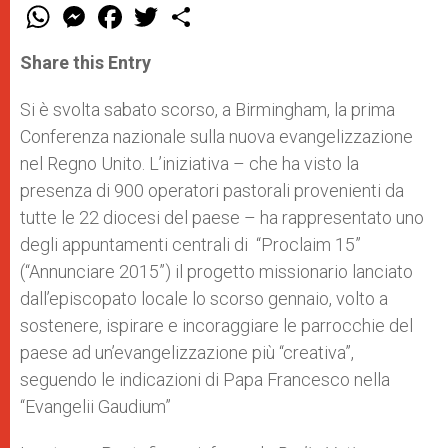
W
M
F
T
S
h
e
a
w
h
a
s
c
i
a
t
s
e
t
r
Share this Entry
s
e
b
t
e
A
n
o
e
p
g
o
r
Si è svolta sabato scorso, a Birmingham, la prima
p
e
k
Conferenza nazionale sulla nuova evangelizzazione
r
nel Regno Unito. L’iniziativa – che ha visto la
presenza di 900 operatori pastorali provenienti da
tutte le 22 diocesi del paese – ha rappresentato uno
degli appuntamenti centrali di “Proclaim 15”
(“Annunciare 2015”) il progetto missionario lanciato
dall’episcopato locale lo scorso gennaio, volto a
sostenere, ispirare e incoraggiare le parrocchie del
paese ad un’evangelizzazione più “creativa”,
seguendo le indicazioni di Papa Francesco nella
“Evangelii Gaudium”