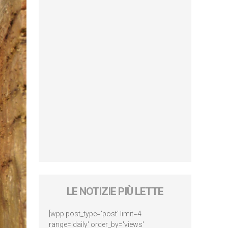
LE NOTIZIE PIÙ LETTE
[wpp post_type='post' limit=4
range='daily' order_by='views'