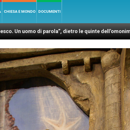
A
CHIESA E MONDO
DOCUMENTI
, dietro le quinte dell’omonimo film di Wim Wenders