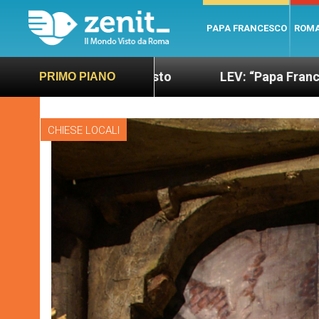
PAPA FRANCESCO
ROM
iusto
LEV: “Papa Francesco. Un uomo di parola”
PRIMO PIANO
CHIESE LOCALI