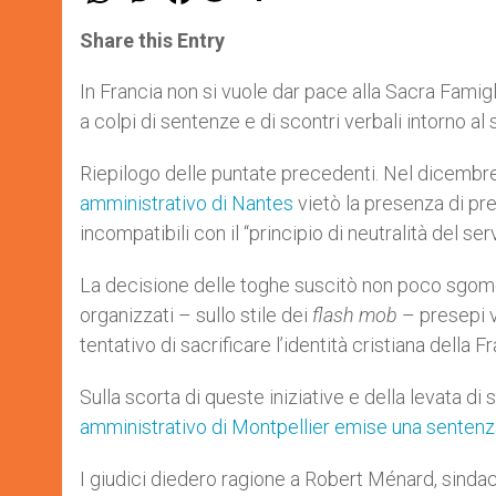
a
s
c
i
a
t
s
e
t
r
Share this Entry
s
e
b
t
e
A
n
o
e
p
g
o
r
In Francia non si vuole dar pace alla Sacra Famigli
p
e
k
a colpi di sentenze e di scontri verbali intorno a
r
Riepilogo delle puntate precedenti. Nel dicembre 
amministrativo di Nantes
vietò la presenza di pres
incompatibili con il “principio di neutralità del ser
La decisione delle toghe suscitò non poco sgoment
organizzati – sullo stile dei
flash mob
– presepi vi
tentativo di sacrificare l’identità cristiana della Fra
Sulla scorta di queste iniziative e della levata d
amministrativo di Montpellier emise una sentenz
I giudici diedero ragione a Robert Ménard, sinda