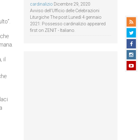
cardinalizio
Dicembre 29, 2020
Avviso dell’Ufficio delle Celebrazioni
Liturgiche The post Lunedì 4 gennaio
lto”.
2021: Possesso cardinalizio appeared
first on ZENIT - Italiano.
 che
imana.
 il
o
iche
daci
a