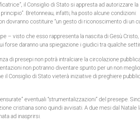
icatrice”, il Consiglio di Stato si appresta ad autorizzare la
 principio”. Bretonneau, infatti, ha posto alcune condizioni:
non dovranno costituire “un gesto di riconoscimento di un cu
sepe – visto che esso rappresenta la nascita di Gesù Cristo,
a cui forse daranno una spiegazione i giudici tra qualche sett
nza di presepi non potrà intralciare la circolazione pubblica,
sentazioni non potranno diventare spunto per un non megli
e il Consiglio di Stato vieterà iniziative di preghiere pubbl
“censurate” eventuali “strumentalizzazioni” del presepe. Sin
zione cristiana sono quindi avvisati. A due mesi dal Natale l
ta ad inasprirsi.