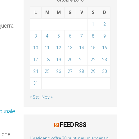
Ottobre 2016
L
M
M
G
V
S
D
1
2
guerra
3
4
5
6
7
8
9
10
11
12
13
14
15
16
17
18
19
20
21
22
23
24
25
26
27
28
29
30
31
« Set
Nov »
ribunale
FEED RSS
ione.
Il Vaticano offre 20 punti per un accesso