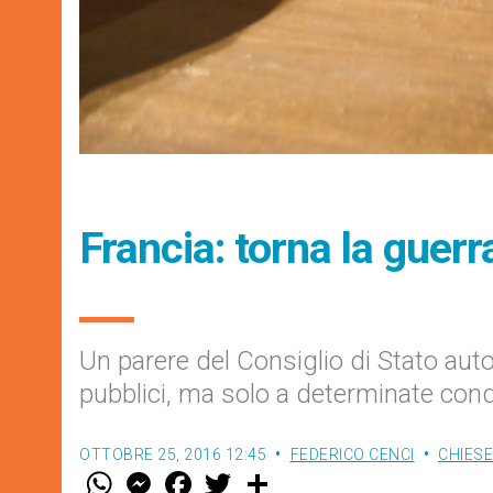
Francia: torna la guerr
Un parere del Consiglio di Stato auto
pubblici, ma solo a determinate condiz
OTTOBRE 25, 2016 12:45
FEDERICO CENCI
CHIESE
W
M
F
T
S
h
e
a
w
h