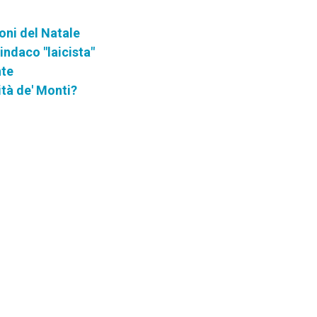
zioni del Natale
sindaco "laicista"
nte
ità de' Monti?