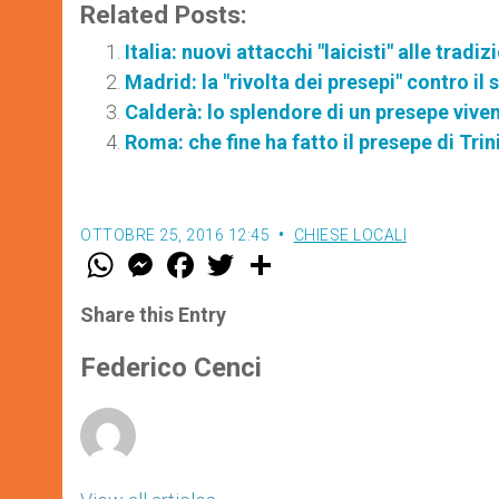
Related Posts:
Italia: nuovi attacchi "laicisti" alle tradi
Madrid: la "rivolta dei presepi" contro il 
Calderà: lo splendore di un presepe vive
Roma: che fine ha fatto il presepe di Trin
OTTOBRE 25, 2016 12:45
CHIESE LOCALI
W
M
F
T
S
h
e
a
w
h
a
s
c
i
a
t
s
e
t
r
Share this Entry
s
e
b
t
e
A
n
o
e
p
g
o
r
Federico Cenci
p
e
k
r