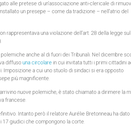
ato alle pretese di un’associazione anti-clericale di rimuov
a installato un presepe – come da tradizione – nell’atrio del
non rappresentava una violazione dell’art. 28 della legge sul
.
 polemiche anche al di fuori dei Tribunali. Nel dicembre sc
eva diffuso
una circolare
in cui invitata tutti i primi cittadini 
pi. Imposizione a cui uno stuolo di sindaci si era opposto
resepe più magnificente.
e arrivino nuove polemiche, è stato chiamato a dirimere la 
iva francese.
finitivo. Intanto però il relatore Aurélie Bretonneau ha dato
ei 17 giudici che compongono la corte.