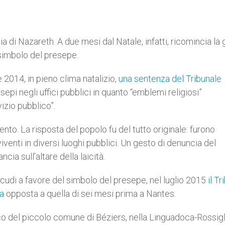
a di Nazareth. A due mesi dal Natale, infatti, ricomincia la 
l simbolo del presepe.
2014, in pieno clima natalizio,
una sentenza del Tribunale
epi negli uffici pubblici in quanto “emblemi religiosi”
vizio pubblico”.
o. La risposta del popolo fu del tutto originale: furono
venti in diversi luoghi pubblici. Un gesto di denuncia del
ncia sull’altare della laicità.
i scudi a favore del simbolo del presepe, nel luglio 2015
il T
a
opposta a quella di sei mesi prima a Nantes.
co del piccolo comune di Béziers, nella Linguadoca-Rossigl