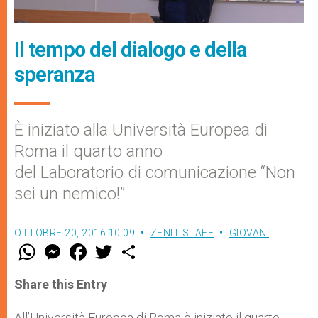
Il tempo del dialogo e della
speranza
È iniziato alla Università Europea di
Roma il quarto anno
del Laboratorio di comunicazione “Non
sei un nemico!”
OTTOBRE 20, 2016 10:09
ZENIT STAFF
GIOVANI
W
M
F
T
S
h
e
a
w
h
a
s
c
i
a
t
s
e
t
r
Share this Entry
s
e
b
t
e
A
n
o
e
p
g
o
r
All’Università Europea di Roma è iniziato il quarto