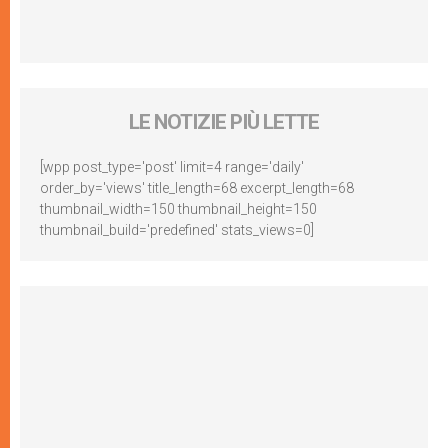
LE NOTIZIE PIÙ LETTE
[wpp post_type='post' limit=4 range='daily'
order_by='views' title_length=68 excerpt_length=68
thumbnail_width=150 thumbnail_height=150
thumbnail_build='predefined' stats_views=0]