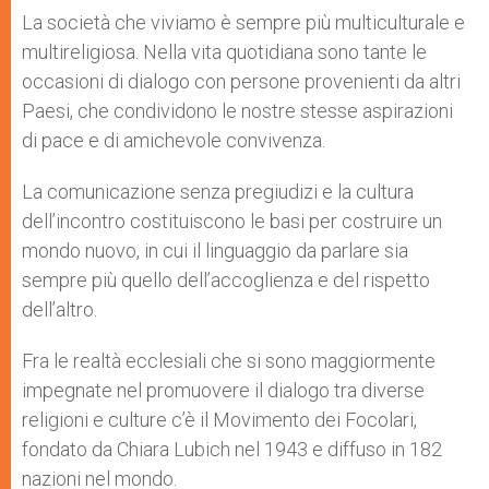
p
g
o
r
La società che viviamo è sempre più multiculturale e
p
e
k
multireligiosa. Nella vita quotidiana sono tante le
r
occasioni di dialogo con persone provenienti da altri
Paesi, che condividono le nostre stesse aspirazioni
di pace e di amichevole convivenza.
La comunicazione senza pregiudizi e la cultura
dell’incontro costituiscono le basi per costruire un
mondo nuovo, in cui il linguaggio da parlare sia
sempre più quello dell’accoglienza e del rispetto
dell’altro.
Fra le realtà ecclesiali che si sono maggiormente
impegnate nel promuovere il dialogo tra diverse
religioni e culture c’è il Movimento dei Focolari,
fondato da Chiara Lubich nel 1943 e diffuso in 182
nazioni nel mondo.