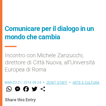
Comunicare per il dialogo in un
mondo che cambia
Incontro con Michele Zanzucchi,
direttore di Città Nuova, all’Università
Europea di Roma
MARZO 21, 2016 09:24
ZENIT STAFF
ARTE E CULTURA
W
M
F
T
S
h
e
a
w
h
a
s
c
i
a
t
s
e
t
r
Share this Entry
s
e
b
t
e
A
n
o
e