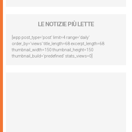
LE NOTIZIE PIÙ LETTE
[wpp post_type='post' limit=4 range='daily'
order_by='views' title_length=68 excerpt_length=68
thumbnail_width=150 thumbnail_height=150
thumbnail_build='predefined' stats_views=0]