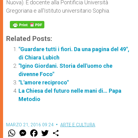
Nuova). È docente alla Pontificia Università
Gregoriana e all’Istituto universitario Sophia.
Related Posts:
"Guardare tutti i fiori. Da una pagina del 49",
di Chiara Lubich
"Igino Giordani. Storia dell'uomo che
divenne Foco"
"L'amore reciproco"
La Chiesa del futuro nelle mani di… Papa
Metodio
MARZO 21, 2016 09:24
ARTE E CULTURA
W
M
F
T
S
h
e
a
w
h