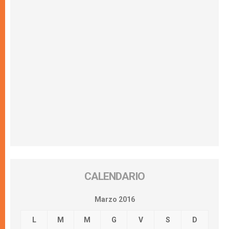
CALENDARIO
Marzo 2016
L
M
M
G
V
S
D