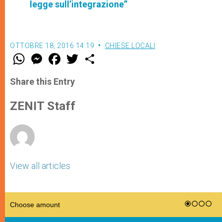
legge sull’integrazione”
OTTOBRE 18, 2016 14:19
CHIESE LOCALI
W
M
F
T
S
h
e
a
w
h
a
s
c
i
a
t
s
e
t
r
Share this Entry
s
e
b
t
e
A
n
o
e
p
g
o
r
ZENIT Staff
p
e
k
r
View all articles