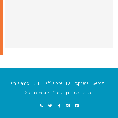
Chi siamo
DPF
Diffusione
La Proprietà
Servizi
Status legale
Copyright
Contattaci