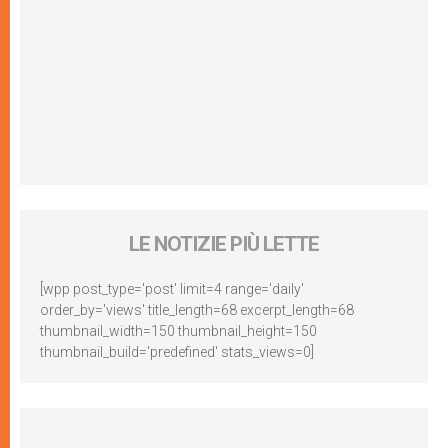
LE NOTIZIE PIÙ LETTE
[wpp post_type='post' limit=4 range='daily'
order_by='views' title_length=68 excerpt_length=68
thumbnail_width=150 thumbnail_height=150
thumbnail_build='predefined' stats_views=0]