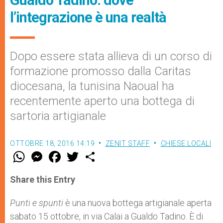
Gualdo Tadino: dove
l’integrazione è una realtà
Dopo essere stata allieva di un corso di
formazione promosso dalla Caritas
diocesana, la tunisina Naoual ha
recentemente aperto una bottega di
sartoria artigianale
OTTOBRE 18, 2016 14:19
ZENIT STAFF
CHIESE LOCALI
W
M
F
T
S
h
e
a
w
h
a
s
c
i
a
t
s
e
t
r
Share this Entry
s
e
b
t
e
A
n
o
e
p
g
o
r
Punti e spunti
è una nuova bottega artigianale aperta
p
e
k
sabato 15 ottobre, in via Calai a Gualdo Tadino. È di
r