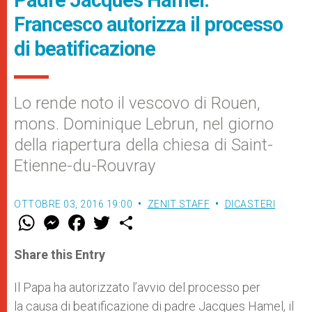
Francesco autorizza il processo
di beatificazione
Lo rende noto il vescovo di Rouen,
mons. Dominique Lebrun, nel giorno
della riapertura della chiesa di Saint-
Etienne-du-Rouvray
OTTOBRE 03, 2016 19:00
ZENIT STAFF
DICASTERI
W
M
F
T
S
h
e
a
w
h
a
s
c
i
a
t
s
e
t
r
Share this Entry
s
e
b
t
e
A
n
o
e
p
g
o
r
Il Papa ha autorizzato l’avvio del processo per
p
e
k
la causa di beatificazione di padre Jacques Hamel, il
r