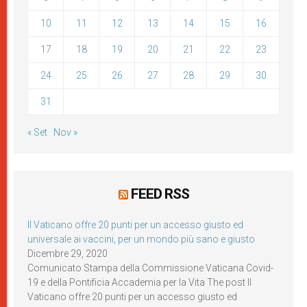
10
11
12
13
14
15
16
17
18
19
20
21
22
23
24
25
26
27
28
29
30
31
« Set
Nov »
FEED RSS
Il Vaticano offre 20 punti per un accesso giusto ed
universale ai vaccini, per un mondo più sano e giusto
Dicembre 29, 2020
Comunicato Stampa della Commissione Vaticana Covid-
19 e della Pontificia Accademia per la Vita The post Il
Vaticano offre 20 punti per un accesso giusto ed