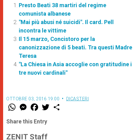
Presto Beati 38 martiri del regime
comunista albanese
"Mai più abusi né suicidi". Il card. Pell
incontra le vittime
Il 15 marzo, Concistoro per la
canonizzazione di 5 beati. Tra questi Madre
Teresa
"La Chiesa in Asia accoglie con gratitudine i
tre nuovi cardinali"
OTTOBRE 03, 2016 19:00
DICASTERI
W
M
F
T
S
h
e
a
w
h
a
s
c
i
a
t
s
e
t
r
Share this Entry
s
e
b
t
e
A
n
o
e
p
g
o
r
ZENIT Staff
p
e
k