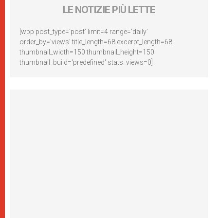
LE NOTIZIE PIÙ LETTE
[wpp post_type='post' limit=4 range='daily'
order_by='views' title_length=68 excerpt_length=68
thumbnail_width=150 thumbnail_height=150
thumbnail_build='predefined' stats_views=0]