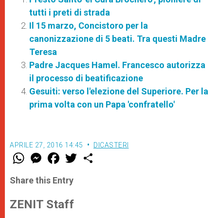
tutti i preti di strada
Il 15 marzo, Concistoro per la
canonizzazione di 5 beati. Tra questi Madre
Teresa
Padre Jacques Hamel. Francesco autorizza
il processo di beatificazione
Gesuiti: verso l'elezione del Superiore. Per la
prima volta con un Papa 'confratello'
APRILE 27, 2016 14:45
DICASTERI
W
M
F
T
S
h
e
a
w
h
a
s
c
i
a
t
s
e
t
r
Share this Entry
s
e
b
t
e
A
n
o
e
p
g
o
r
ZENIT Staff
p
e
k
r