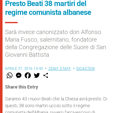
Presto Beati 38 martiri del
regime comunista albanese
Sarà invece canonizzato don Alfonso
Maria Fusco, salernitano, fondatore
della Congregazione delle Suore di San
Giovanni Battista
APRILE 27, 2016 14:45
ZENIT STAFF
DICASTERI
W
M
F
T
S
h
e
a
w
h
a
s
c
i
a
t
s
e
t
r
Share this Entry
s
e
b
t
e
A
n
o
e
p
g
o
r
Saranno 43 i nuovi Beati che la Chiesa avrà presto. Di
p
e
k
questi, 38 sono martiri uccisi sotto il regime
r
comunista dell’Albania, ovvero l’arcivescovo di