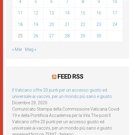
4
5
6
7
8
9
10
11
12
13
14
15
16
17
18
19
20
21
22
23
24
25
26
27
28
29
30
« Mar
Mag »
FEED RSS
Il Vaticano offre 20 punti per un accesso giusto ed
universale ai vaccini, per un mondo più sano e giusto
Dicembre 29, 2020
Comunicato Stampa della Commissione Vaticana Covid-
19 e della Pontificia Accademia per la Vita The post Il
Vaticano offre 20 punti per un accesso giusto ed
universale ai vaccini, per un mondo più sano e giusto
appeared first on ZENIT - Italiano.