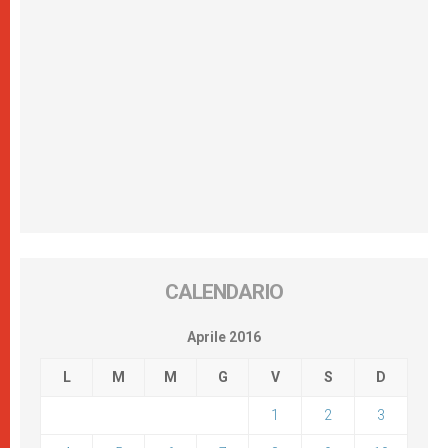
CALENDARIO
Aprile 2016
L
M
M
G
V
S
D
1
2
3