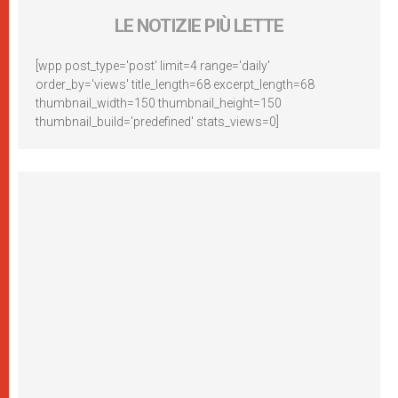
LE NOTIZIE PIÙ LETTE
[wpp post_type='post' limit=4 range='daily'
order_by='views' title_length=68 excerpt_length=68
thumbnail_width=150 thumbnail_height=150
thumbnail_build='predefined' stats_views=0]