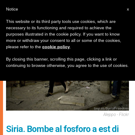
IT
Notice
x
This website or its third party tools use cookies, which are
necessary to its functioning and required to achieve the
CHIESE LOCALI
purposes illustrated in the cookie policy. If you want to know
more or withdraw your consent to all or some of the cookies,
please refer to the
cookie policy
.
By closing this banner, scrolling this page, clicking a link or
continuing to browse otherwise, you agree to the use of cookies.
Aleppo - Flickr
Siria. Bombe al fosforo a est di