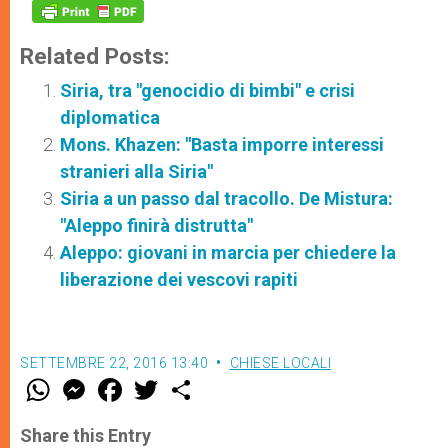
Related Posts:
Siria, tra "genocidio di bimbi" e crisi
diplomatica
Mons. Khazen: "Basta imporre interessi
stranieri alla Siria"
Siria a un passo dal tracollo. De Mistura:
"Aleppo finirà distrutta"
Aleppo: giovani in marcia per chiedere la
liberazione dei vescovi rapiti
SETTEMBRE 22, 2016 13:40
CHIESE LOCALI
W
M
F
T
S
h
e
a
w
h
a
s
c
i
a
t
s
e
t
r
Share this Entry
s
e
b
t
e