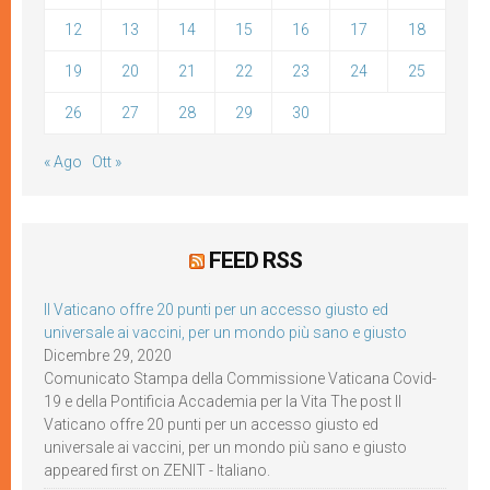
12
13
14
15
16
17
18
19
20
21
22
23
24
25
26
27
28
29
30
« Ago
Ott »
FEED RSS
Il Vaticano offre 20 punti per un accesso giusto ed
universale ai vaccini, per un mondo più sano e giusto
Dicembre 29, 2020
Comunicato Stampa della Commissione Vaticana Covid-
19 e della Pontificia Accademia per la Vita The post Il
Vaticano offre 20 punti per un accesso giusto ed
universale ai vaccini, per un mondo più sano e giusto
appeared first on ZENIT - Italiano.