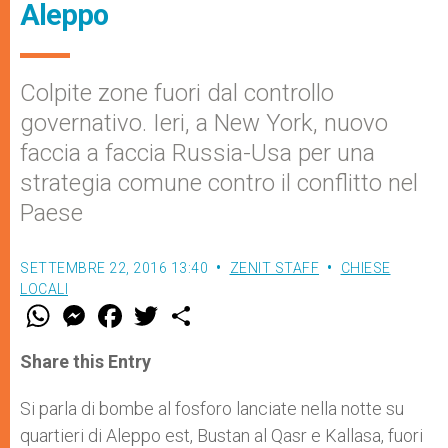
Aleppo
Colpite zone fuori dal controllo
governativo. Ieri, a New York, nuovo
faccia a faccia Russia-Usa per una
strategia comune contro il conflitto nel
Paese
SETTEMBRE 22, 2016 13:40
ZENIT STAFF
CHIESE
LOCALI
W
M
F
T
S
h
e
a
w
h
a
s
c
i
a
t
s
e
t
r
Share this Entry
s
e
b
t
e
A
n
o
e
p
g
o
r
Si parla di bombe al fosforo lanciate nella notte su
p
e
k
quartieri di Aleppo est, Bustan al Qasr e Kallasa, fuori
r