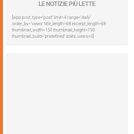
LE NOTIZIE PIÙ LETTE
[wpp post_type='post' limit=4 range='daily'
order_by='views' title_length=68 excerpt_length=68
thumbnail_width=150 thumbnail_height=150
thumbnail_build='predefined' stats_views=0]