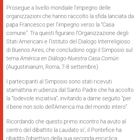
A
n
o
e
p
g
o
r
Prosegue a livello mondiale l’impegno delle
p
e
k
organizzazioni che hanno raccolto la sfida lanciata da
r
papa Francesco per l’impegno verso la “Casa
comune”. Tra questi figurano l’Organizzazione degli
Stati Americani e l’Istituto del Dialogo Interreligioso
di Buenos Aires, che concludono oggi il Simposio sul
tema
América en Diálogo-Nuestra Casa Común
(Augustinianum, Roma, 7-8 settembre).
I partecipanti al Simposio sono stati ricevuti
stamattina in udienza dal Santo Padre che ha accolto
la “lodevole iniziativa”, invitando a darne seguito “per
il bene non solo dell’America ma del mondo intero”.
Ricordando che questo primo incontro ha avuto al
centro del dibattito la
Laudato si’
, il Pontefice ha
ribadito l’obiettivo della sua seconda enciclica: