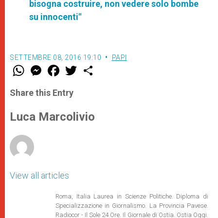
bisogna costruire, non vedere solo bombe
su innocenti"
SETTEMBRE 08, 2016 19:10
PAPI
W
M
F
T
S
h
e
a
w
h
a
s
c
i
a
t
s
e
t
r
Share this Entry
s
e
b
t
e
A
n
o
e
p
g
o
r
Luca Marcolivio
p
e
k
r
View all articles
Roma, Italia Laurea in Scienze Politiche. Diploma di
Specializzazione in Giornalismo. La Provincia Pavese.
Radiocor - Il Sole 24 Ore. Il Giornale di Ostia. Ostia Oggi.