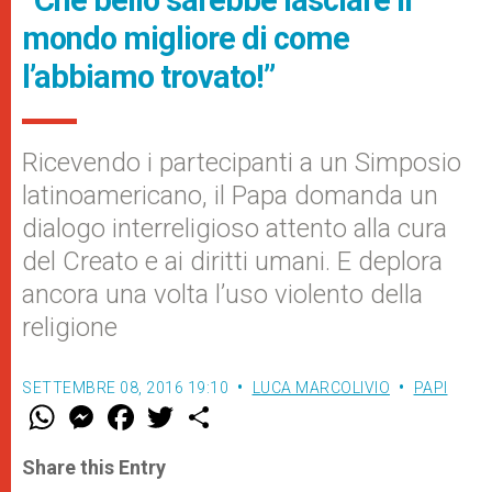
“Che bello sarebbe lasciare il
mondo migliore di come
l’abbiamo trovato!”
Ricevendo i partecipanti a un Simposio
latinoamericano, il Papa domanda un
dialogo interreligioso attento alla cura
del Creato e ai diritti umani. E deplora
ancora una volta l’uso violento della
religione
SETTEMBRE 08, 2016 19:10
LUCA MARCOLIVIO
PAPI
W
M
F
T
S
h
e
a
w
h
a
s
c
i
a
t
s
e
t
r
Share this Entry
s
e
b
t
e