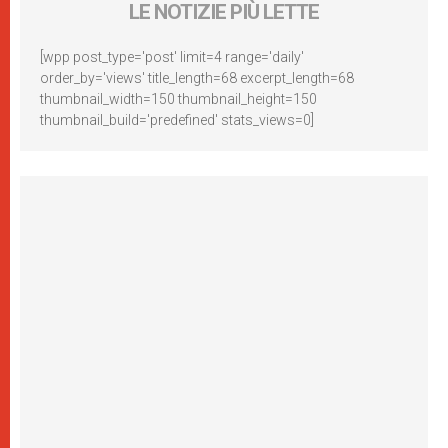
LE NOTIZIE PIÙ LETTE
[wpp post_type='post' limit=4 range='daily'
order_by='views' title_length=68 excerpt_length=68
thumbnail_width=150 thumbnail_height=150
thumbnail_build='predefined' stats_views=0]