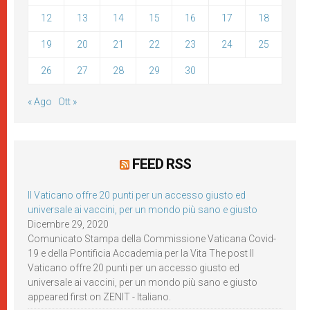
12
13
14
15
16
17
18
19
20
21
22
23
24
25
26
27
28
29
30
« Ago
Ott »
FEED RSS
Il Vaticano offre 20 punti per un accesso giusto ed
universale ai vaccini, per un mondo più sano e giusto
Dicembre 29, 2020
Comunicato Stampa della Commissione Vaticana Covid-
19 e della Pontificia Accademia per la Vita The post Il
Vaticano offre 20 punti per un accesso giusto ed
universale ai vaccini, per un mondo più sano e giusto
appeared first on ZENIT - Italiano.