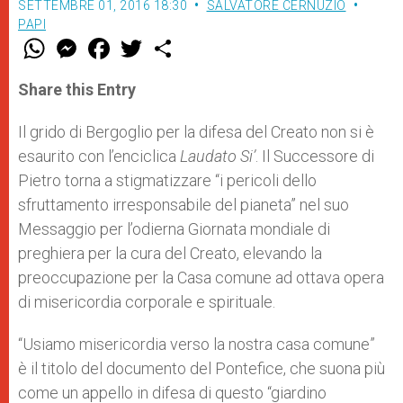
SETTEMBRE 01, 2016 18:30
SALVATORE CERNUZIO
PAPI
W
M
F
T
S
h
e
a
w
h
a
s
c
i
a
t
s
e
t
r
Share this Entry
s
e
b
t
e
A
n
o
e
p
g
o
r
Il grido di Bergoglio per la difesa del Creato non si è
p
e
k
esaurito con l’enciclica
r
Laudato Si’
. Il Successore di
Pietro torna a stigmatizzare “i pericoli dello
sfruttamento irresponsabile del pianeta” nel suo
Messaggio per l’odierna Giornata mondiale di
preghiera per la cura del Creato, elevando la
preoccupazione per la Casa comune ad ottava opera
di misericordia corporale e spirituale.
“Usiamo misericordia verso la nostra casa comune”
è il titolo del documento del Pontefice, che suona più
come un appello in difesa di questo “giardino