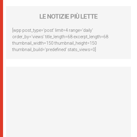
LE NOTIZIE PIÙ LETTE
[wpp post_type='post' limit=4 range='daily'
order_by='views' title_length=68 excerpt_length=68
thumbnail_width=150 thumbnail_height=150
thumbnail_build='predefined' stats_views=0]