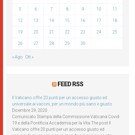
5
6
7
8
9
10
11
12
13
14
15
16
17
18
19
20
21
22
23
24
25
26
27
28
29
30
« Ago
Ott »
FEED RSS
Il Vaticano offre 20 punti per un accesso giusto ed
universale ai vaccini, per un mondo più sano e giusto
Dicembre 29, 2020
Comunicato Stampa della Commissione Vaticana Covid-
19 e della Pontificia Accademia per la Vita The post Il
Vaticano offre 20 punti per un accesso giusto ed