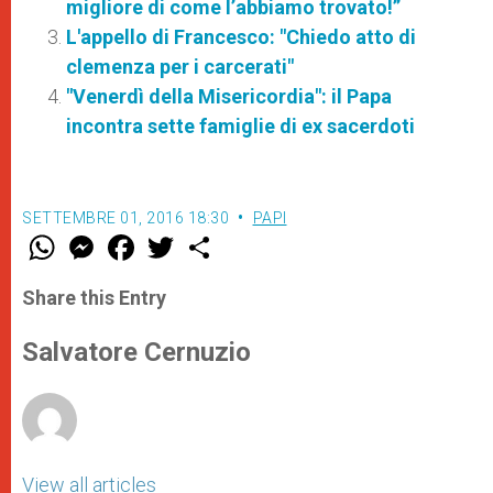
migliore di come l’abbiamo trovato!”
L'appello di Francesco: "Chiedo atto di
clemenza per i carcerati"
"Venerdì della Misericordia": il Papa
incontra sette famiglie di ex sacerdoti
SETTEMBRE 01, 2016 18:30
PAPI
W
M
F
T
S
h
e
a
w
h
a
s
c
i
a
t
s
e
t
r
Share this Entry
s
e
b
t
e
A
n
o
e
p
g
o
r
Salvatore Cernuzio
p
e
k
r
View all articles