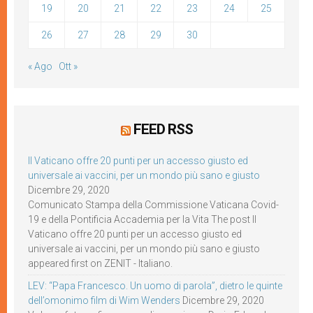
19
20
21
22
23
24
25
26
27
28
29
30
« Ago
Ott »
FEED RSS
Il Vaticano offre 20 punti per un accesso giusto ed
universale ai vaccini, per un mondo più sano e giusto
Dicembre 29, 2020
Comunicato Stampa della Commissione Vaticana Covid-
19 e della Pontificia Accademia per la Vita The post Il
Vaticano offre 20 punti per un accesso giusto ed
universale ai vaccini, per un mondo più sano e giusto
appeared first on ZENIT - Italiano.
LEV: “Papa Francesco. Un uomo di parola”, dietro le quinte
dell’omonimo film di Wim Wenders
Dicembre 29, 2020