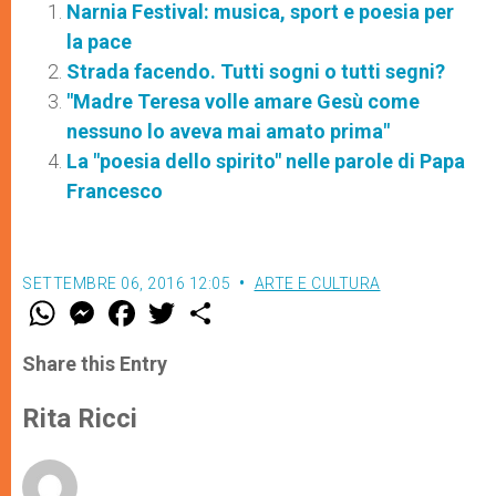
Narnia Festival: musica, sport e poesia per
la pace
Strada facendo. Tutti sogni o tutti segni?
"Madre Teresa volle amare Gesù come
nessuno lo aveva mai amato prima"
La "poesia dello spirito" nelle parole di Papa
Francesco
SETTEMBRE 06, 2016 12:05
ARTE E CULTURA
W
M
F
T
S
h
e
a
w
h
a
s
c
i
a
t
s
e
t
r
Share this Entry
s
e
b
t
e
A
n
o
e
p
g
o
r
Rita Ricci
p
e
k
r