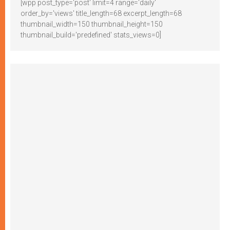
[wpp post_type='post' limit=4 range='daily'
order_by='views' title_length=68 excerpt_length=68
thumbnail_width=150 thumbnail_height=150
thumbnail_build='predefined' stats_views=0]