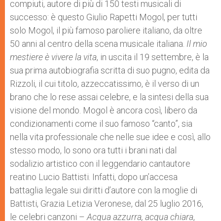
compiuti, autore di più di 150 testi musicali di
r
successo: è questo Giulio Rapetti Mogol, per tutti
solo Mogol, il più famoso paroliere italiano, da oltre
50 anni al centro della scena musicale italiana.
Il mio
mestiere è vivere la vita
, in uscita il 19 settembre, è la
sua prima autobiografia scritta di suo pugno, edita da
Rizzoli, il cui titolo, azzeccatissimo, è il verso di un
brano che lo rese assai celebre, e la sintesi della sua
visione del mondo. Mogol è ancora così, libero da
condizionamenti come il suo famoso “canto”, sia
nella vita professionale che nelle sue idee e così, allo
stesso modo, lo sono ora tutti i brani nati dal
sodalizio artistico con il leggendario cantautore
reatino Lucio Battisti. Infatti, dopo un’accesa
battaglia legale sui diritti d’autore con la moglie di
Battisti, Grazia Letizia Veronese, dal 25 luglio 2016,
le celebri canzoni –
Acqua azzurra, acqua chiara
,