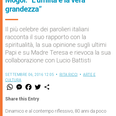
Mogol: “L’umiltà è la vera
grandezza”
Il più celebre dei parolieri italiani
racconta il suo rapporto con la
spiritualità, la sua opinione sugli ultimi
Papi e su Madre Teresa e rievoca la sua
collaborazione con Lucio Battisti
SETTEMBRE 06, 2016 12:05
RITA RICCI
ARTE E
CULTURA
W
M
F
T
S
h
e
a
w
h
a
s
c
i
a
t
s
e
t
r
Share this Entry
s
e
b
t
e
A
n
o
e
p
g
o
r
Dinamico e al contempo riflessivo, 80 anni da poco
p
e
k