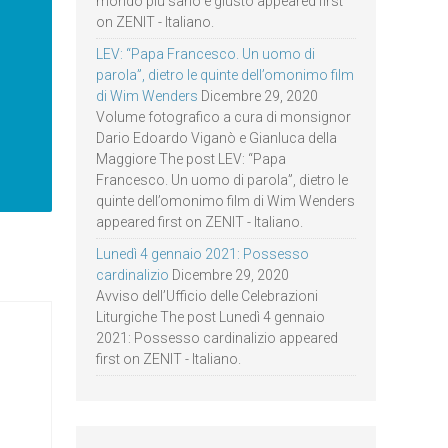
mondo più sano e giusto appeared first
on ZENIT - Italiano.
LEV: “Papa Francesco. Un uomo di
parola”, dietro le quinte dell’omonimo film
di Wim Wenders
Dicembre 29, 2020
Volume fotografico a cura di monsignor
Dario Edoardo Viganò e Gianluca della
Maggiore The post LEV: “Papa
Francesco. Un uomo di parola”, dietro le
quinte dell’omonimo film di Wim Wenders
appeared first on ZENIT - Italiano.
Lunedì 4 gennaio 2021: Possesso
cardinalizio
Dicembre 29, 2020
Avviso dell’Ufficio delle Celebrazioni
Liturgiche The post Lunedì 4 gennaio
2021: Possesso cardinalizio appeared
first on ZENIT - Italiano.