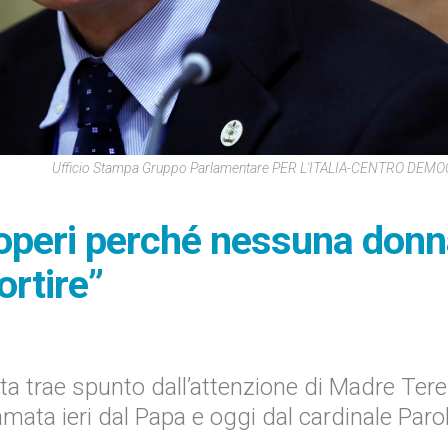
Ufficio Stampa Gruppo Parlamentare PER L'ITALIA-CENTRO DEM
 adoperi perché nessuna don
ortire”
ta trae spunto dall’attenzione di Madre Tere
amata ieri dal Papa e oggi dal cardinale Paro