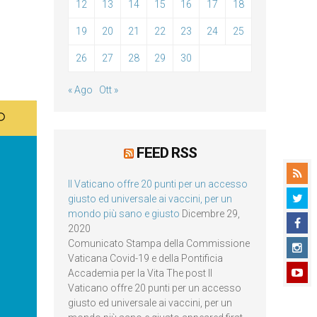
12
13
14
15
16
17
18
19
20
21
22
23
24
25
26
27
28
29
30
« Ago
Ott »
FEED RSS
Il Vaticano offre 20 punti per un accesso
giusto ed universale ai vaccini, per un
mondo più sano e giusto
Dicembre 29,
2020
Comunicato Stampa della Commissione
Vaticana Covid-19 e della Pontificia
Accademia per la Vita The post Il
Vaticano offre 20 punti per un accesso
giusto ed universale ai vaccini, per un