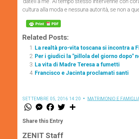
‘dateli a me’. Al tempo stesso intervenne con cor
cultura alla moda e nessuna autorità, se non a que
Related Posts:
La realtà pro-vita toscana si incontra a F
Per i giudici la "pillola del giorno dopo"
La vita di Madre Teresa a fumetti
Francisco e Jacinta proclamati santi
SETTEMBRE 05, 2016 14:20
MATRIMONIO E FAMIGLI
W
M
F
T
S
h
e
a
w
h
a
s
c
i
a
t
s
e
t
r
Share this Entry
s
e
b
t
e
A
n
o
e
p
g
o
r
ZENIT Staff