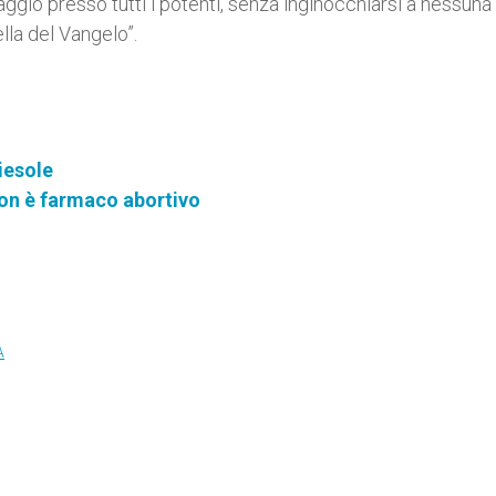
aggio presso tutti i potenti, senza inginocchiarsi a nessuna
lla del Vangelo”.
iesole
 non è farmaco abortivo
A