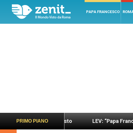
PAPA FRANCESCO
ROM
sano e giusto
LEV: “Papa Francesco. Un uomo di 
PRIMO PIANO