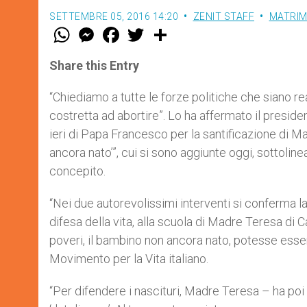
SETTEMBRE 05, 2016 14:20
ZENIT STAFF
MATRIM
W
M
F
T
S
h
e
a
w
h
a
s
c
i
a
t
s
e
t
r
Share this Entry
s
e
b
t
e
A
n
o
e
p
g
o
r
“Chiediamo a tutte le forze politiche che siano re
p
e
k
costretta ad abortire”. Lo ha affermato il presiden
r
ieri di Papa Francesco per la santificazione di M
ancora nato’”, cui si sono aggiunte oggi, sottolinea
concepito.
“Nei due autorevolissimi interventi si conferma la
difesa della vita, alla scuola di Madre Teresa di C
poveri, il bambino non ancora nato, potesse esser
Movimento per la Vita italiano.
“Per difendere i nascituri, Madre Teresa – ha poi