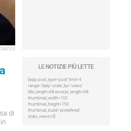
OCRATICO
LE NOTIZIE PIÙ LETTE
na
[wpp post_type='post' limit=4
range='daily' order_by='views'
title_length=68 excerpt_length=68
thumbnail_width=150
thumbnail_height=150
thumbnail_build='predefined'
sa di
stats_views=0]
lin