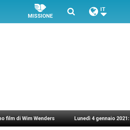
IT
MISSIONE
enders
Lunedì 4 gennaio 2021: Possesso cardina