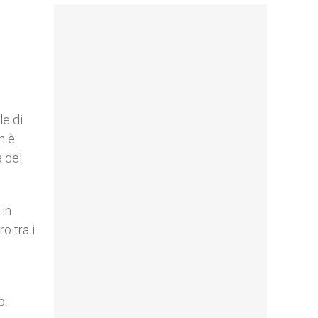
le di
n è
a del
 in
o tra i
o: