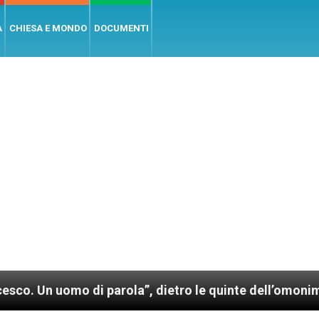
A
CHIESA E MONDO
DOCUMENTI
parola”, dietro le quinte dell’omonimo film di Wim W