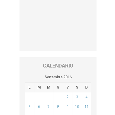
CALENDARIO
Settembre 2016
L
M
M
G
V
S
D
1
2
3
4
5
6
7
8
9
10
11