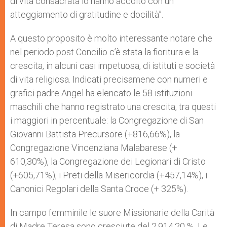
di vita consacrata lo hanno accolto con un
atteggiamento di gratitudine e docilità”.
A questo proposito è molto interessante notare che
nel periodo post Concilio c’è stata la fioritura e la
crescita, in alcuni casi impetuosa, di istituti e società
di vita religiosa. Indicati precisamene con numeri e
grafici padre Angel ha elencato le 58 istituzioni
maschili che hanno registrato una crescita, tra questi
i maggiori in percentuale: la Congregazione di San
Giovanni Battista Precursore (+816,66%), la
Congregazione Vincenziana Malabarese (+
610,30%), la Congregazione dei Legionari di Cristo
(+605,71%), i Preti della Misericordia (+457,14%), i
Canonici Regolari della Santa Croce (+ 325%).
In campo femminile le suore Missionarie della Carità
di Madre Teresa sono cresciute del 2.914,20 %. Le