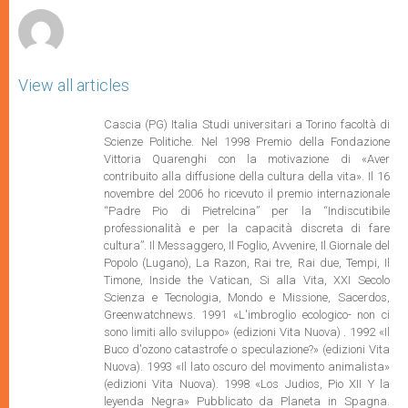
View all articles
Cascia (PG) Italia Studi universitari a Torino facoltà di
Scienze Politiche. Nel 1998 Premio della Fondazione
Vittoria Quarenghi con la motivazione di «Aver
contribuito alla diffusione della cultura della vita». Il 16
novembre del 2006 ho ricevuto il premio internazionale
“Padre Pio di Pietrelcina” per la “Indiscutibile
professionalità e per la capacità discreta di fare
cultura”. Il Messaggero, Il Foglio, Avvenire, Il Giornale del
Popolo (Lugano), La Razon, Rai tre, Rai due, Tempi, Il
Timone, Inside the Vatican, Si alla Vita, XXI Secolo
Scienza e Tecnologia, Mondo e Missione, Sacerdos,
Greenwatchnews. 1991 «L'imbroglio ecologico- non ci
sono limiti allo sviluppo» (edizioni Vita Nuova) . 1992 «Il
Buco d'ozono catastrofe o speculazione?» (edizioni Vita
Nuova). 1993 «Il lato oscuro del movimento animalista»
(edizioni Vita Nuova). 1998 «Los Judios, Pio XII Y la
leyenda Negra» Pubblicato da Planeta in Spagna.