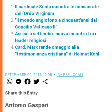
Il cardinale Scola incontra le consacrate
dell’Ordo Virginum
"Il mondo anglofono a cinquant'anni dal
Concilio Vaticano II"
Assisi: a settembre nuovo incontro tra i
leader religiosi
Card. Marx rende omaggio alla
“testimonianza cristiana” di Helmut Kohl
SETTEMBRE 02, 2016 12:05
CHIESE LOCALI
W
M
F
T
S
h
e
a
w
h
a
s
c
i
a
t
s
e
t
r
Share this Entry
s
e
b
t
e
A
n
o
e
p
g
o
r
Antonio Gaspari
p
e
k
r