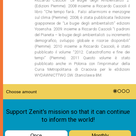
Riccardo Cascioli “Le Bugie degli Ambientalisti 2”
(Edizioni Piemme). 2008 insieme a Riccardo Cascioli il
libro “Che tempo farà… Falsi allarmismi e menzogne
sul clima (Piemme). 2008, è stata pubblicata l’edizione
giapponese de “Le bugie degli ambientalisti” edizioni
Yosensha. 2009. insieme a Riccardo Cascioli “I padroni
del Pianeta – le bugie degli ambientalisti su incremento
demografico, sviluppo globale e risorse disponibili”
(Piemme). 2010 insieme a Riccardo Cascioli, è stato
pubblicato il volume “2012. Catastrofismo e fine dei
tempi” (Piemme). 2011 Questo volume è stato
pubblicato anche in Polonia con l’imprimatur della
Curia Metropolitana di Cracovia per le e3dizioni
WYDAWNICTTWO SW. Stanislawa BM.