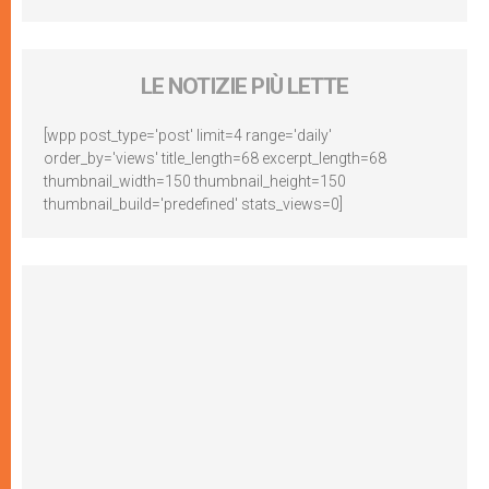
LE NOTIZIE PIÙ LETTE
[wpp post_type='post' limit=4 range='daily'
order_by='views' title_length=68 excerpt_length=68
thumbnail_width=150 thumbnail_height=150
thumbnail_build='predefined' stats_views=0]