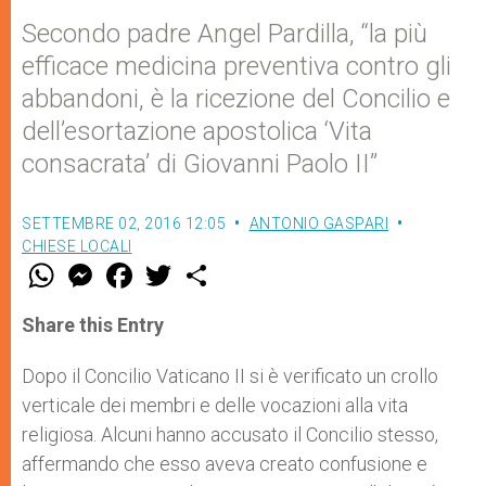
Secondo padre Angel Pardilla, “la più
efficace medicina preventiva contro gli
abbandoni, è la ricezione del Concilio e
dell’esortazione apostolica ‘Vita
consacrata’ di Giovanni Paolo II”
SETTEMBRE 02, 2016 12:05
ANTONIO GASPARI
CHIESE LOCALI
W
M
F
T
S
h
e
a
w
h
a
s
c
i
a
t
s
e
t
r
Share this Entry
s
e
b
t
e
A
n
o
e
p
g
o
r
Dopo il Concilio Vaticano II si è verificato un crollo
p
e
k
verticale dei membri e delle vocazioni alla vita
r
religiosa. Alcuni hanno accusato il Concilio stesso,
affermando che esso aveva creato confusione e