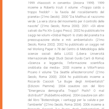
1999 «Nascosti in convento» (Ancora 1999). 1999
insieme a Roberto Irsuti il volume: «Troppo caldo o
troppo freddo? - la favola del riscaldamento del
pianeta» (21mo Secolo). 2000 “Da Malthus al razzismo
verde. La vera storia del movimento per il controllo delle
nascite” (21mo Secolo, Roma 2000). 2001 «Gli ebrei
salvati da Pio XII» (Logos Press). 2002 ho pubblicato tre
saggi nei volumi «Global Report- lo stato del pianeta tra
preoccupazione etiche e miti ambientalisti» (21mo
Secolo, Roma 2002). 2002 ho pubblicato un saggio nel
nel Working Paper n.78 del Centro di Metodologia delle
scienze sociali della LUISS (Libera Università
Internazionale degli Studi Sociali Guido Carli di Roma)
«Scienza e leggenda, l’informazione scientifica
snobbata dai media». 2003 insieme a VittorFranco
Pisano il volume “Da Seattle all’ecoterrorismo” (21mo
Secolo, Roma 2003). 2004 ho pubblicato insieme a
Riccardo Cascioli “Le Bugie degli Ambientalisti”
(Edizioni Piemme). 2004 coautore con del libro
“Emergenza demografia. Troppi? Pochi? O mal
distribuiti?” (Rubbettino editore). 2004 coautore con altri
del libro “Biotecnologie, i vantaggi per la salute e per
l’ambiente” ((21mo Secolo, Roma 2004). 2006 insieme a