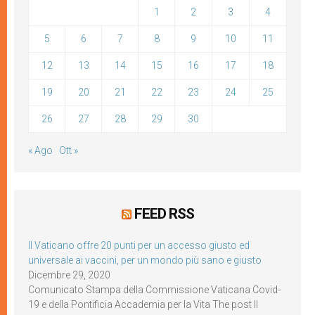
1
2
3
4
5
6
7
8
9
10
11
12
13
14
15
16
17
18
19
20
21
22
23
24
25
26
27
28
29
30
« Ago
Ott »
FEED RSS
Il Vaticano offre 20 punti per un accesso giusto ed
universale ai vaccini, per un mondo più sano e giusto
Dicembre 29, 2020
Comunicato Stampa della Commissione Vaticana Covid-
19 e della Pontificia Accademia per la Vita The post Il