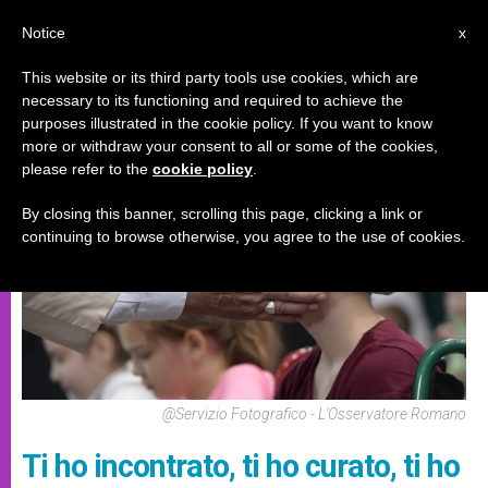
IT
Notice
x
This website or its third party tools use cookies, which are
necessary to its functioning and required to achieve the
EVENTI SPECIALI
purposes illustrated in the cookie policy. If you want to know
more or withdraw your consent to all or some of the cookies,
please refer to the
cookie policy
.
By closing this banner, scrolling this page, clicking a link or
continuing to browse otherwise, you agree to the use of cookies.
@Servizio Fotografico - L'Osservatore Romano
Ti ho incontrato, ti ho curato, ti ho