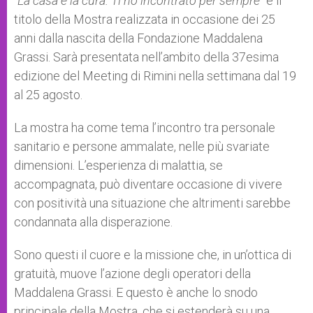
“La casa e la cura. Ti ho incontrato per sempre”
è il
p
e
k
titolo della Mostra realizzata in occasione dei 25
r
anni dalla nascita della Fondazione Maddalena
Grassi. Sarà presentata nell’ambito della 37esima
edizione del Meeting di Rimini nella settimana dal 19
al 25 agosto.
La mostra ha come tema l’incontro tra personale
sanitario e persone ammalate, nelle più svariate
dimensioni. L’esperienza di malattia, se
accompagnata, può diventare occasione di vivere
con positività una situazione che altrimenti sarebbe
condannata alla disperazione.
Sono questi il cuore e la missione che, in un’ottica di
gratuità, muove l’azione degli operatori della
Maddalena Grassi. E questo è anche lo snodo
principale della Mostra, che si estenderà su una