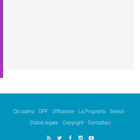
Chi siamo
DPF
Diffusione
La Proprietà
Servizi
Status legale
Copyright
Contattaci