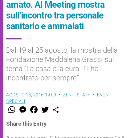
amato. Al Meeting mostra
sull’incontro tra personale
sanitario e ammalati
Dal 19 al 25 agosto, la mostra della
Fondazione Maddalena Grassi sul
tema “La casa e la cura. Ti ho
incontrato per sempre”
AGOSTO 18, 2016 09:00
ZENIT STAFF
EVENTI
SPECIALI
W
M
F
T
S
h
e
a
w
h
a
s
c
i
a
t
s
e
t
r
Share this Entry
s
e
b
t
e
A
n
o
e
p
g
o
r