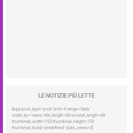
LE NOTIZIE PIÙ LETTE
[wpp post_type='post' limit=4 range='daily'
order_by='views' title_length=68 excerpt_length=68
thumbnail_width=150 thumbnail_height=150
thumbnail_build='predefined' stats_views=0]