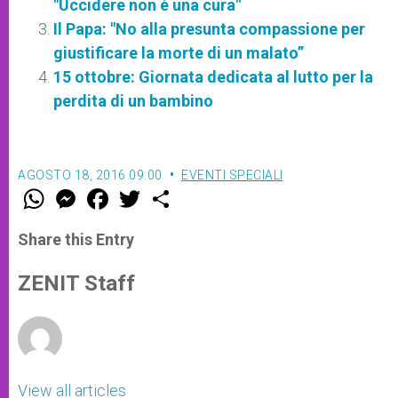
"Uccidere non è una cura"
Il Papa: "No alla presunta compassione per
giustificare la morte di un malato”
15 ottobre: Giornata dedicata al lutto per la
perdita di un bambino
AGOSTO 18, 2016 09:00
EVENTI SPECIALI
W
M
F
T
S
h
e
a
w
h
a
s
c
i
a
t
s
e
t
r
Share this Entry
s
e
b
t
e
A
n
o
e
p
g
o
r
ZENIT Staff
p
e
k
r
View all articles