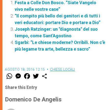
Festa a Colle Don Bosco. “Siate Vangelo
vivo nelle vostre case”
“Il compito più bello dei genitori e di tutti i
veri educatori: portare Dio e portare a Dio”
Joseph Ratzinger: un "diagnosta" del suo
tempo, come Sant'Agostino
Sgarbi: “Le chiese moderne? Orribili. Non c’è
più legame tra arte, bellezza e sacro”
AGOSTO 18, 2016 12:15
CHIESE LOCALI
W
M
F
T
S
h
e
a
w
h
a
s
c
i
a
t
s
e
t
r
Share this Entry
s
e
b
t
e
A
n
o
e
p
g
o
r
Domenico De Angelis
p
e
k
r