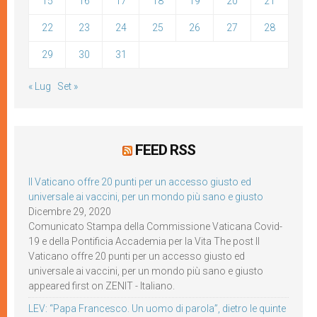
15
16
17
18
19
20
21
22
23
24
25
26
27
28
29
30
31
« Lug
Set »
FEED RSS
Il Vaticano offre 20 punti per un accesso giusto ed
universale ai vaccini, per un mondo più sano e giusto
Dicembre 29, 2020
Comunicato Stampa della Commissione Vaticana Covid-
19 e della Pontificia Accademia per la Vita The post Il
Vaticano offre 20 punti per un accesso giusto ed
universale ai vaccini, per un mondo più sano e giusto
appeared first on ZENIT - Italiano.
LEV: “Papa Francesco. Un uomo di parola”, dietro le quinte