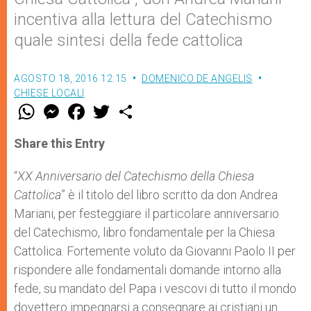
incentiva alla lettura del Catechismo
quale sintesi della fede cattolica
AGOSTO 18, 2016 12:15
DOMENICO DE ANGELIS
CHIESE LOCALI
W
M
F
T
S
h
e
a
w
h
a
s
c
i
a
t
s
e
t
r
Share this Entry
s
e
b
t
e
A
n
o
e
p
g
o
r
“
XX Anniversario del Catechismo della Chiesa
p
e
k
Cattolica
” è il titolo del libro scritto da don Andrea
r
Mariani, per festeggiare il particolare anniversario
del Catechismo, libro fondamentale per la Chiesa
Cattolica. Fortemente voluto da Giovanni Paolo II per
rispondere alle fondamentali domande intorno alla
fede, su mandato del Papa i vescovi di tutto il mondo
dovettero impegnarsi a consegnare ai cristiani un